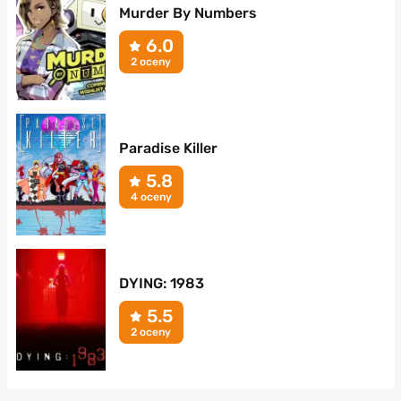
Murder By Numbers
6.0
2 oceny
Paradise Killer
5.8
4 oceny
DYING: 1983
5.5
2 oceny