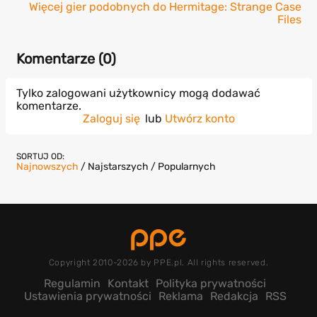
Więcej gier podobnych do Hermitage: Strange Case
Files
Komentarze (
0
)
Tylko zalogowani użytkownicy mogą dodawać
komentarze.
Zaloguj się
lub
Utwórz konto
SORTUJ OD:
Najnowszych
/
Najstarszych
/
Popularnych
Copyright 2010-2026 by PPE.pl. All rights reserved.
Regulamin
Kontakt
Polityka prywatności
Ustawienia prywatności
Reklama
Redakcja
RSS