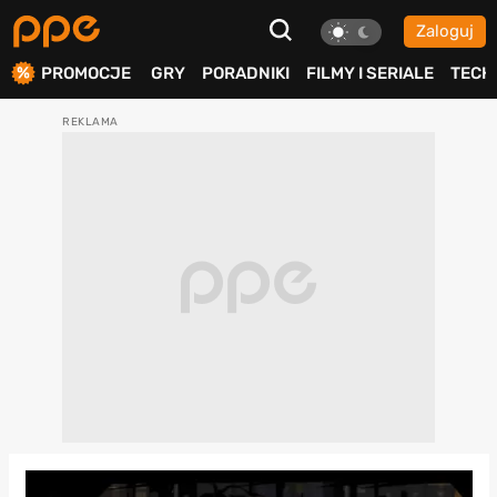
Zaloguj
ierdź
PROMOCJE
GRY
PORADNIKI
FILMY I SERIALE
TECH