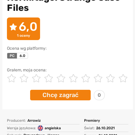
Files
6,0
1
oceny
Ocena wg platformy:
PC
6.0
Grałem, moja ocena:
Chcę zagrać
0
Producent:
Arrowiz
Premiery
Wersja językowa:
angielska
Świat:
26.10.2021