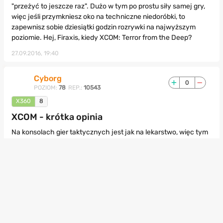
"przeżyć to jeszcze raz". Dużo w tym po prostu siły samej gry,
więc jeśli przymkniesz oko na techniczne niedoróbki, to
zapewnisz sobie dziesiątki godzin rozrywki na najwyższym
poziomie. Hej, Firaxis, kiedy XCOM: Terror from the Deep?
27.09.2016, 19:40
Cyborg
0
POZIOM:
78
REP.:
10543
X360
8
XCOM - krótka opinia
Na konsolach gier taktycznych jest jak na lekarstwo, więc tym
chętniej gram w nielicznych przedstawicieli tego gatunku. Na
początku gra mnie totalnie zauroczyła sprawiając, że
zachorowałem na syndrom jeszcze jednej misji. Elementy
strategiczne związane z rozbudową bazy, rozwojem wiedzy na
przeróżne tematy, a przez co odkrywaniem coraz to nowszych
elementów pomocnych do walki z obcymi jest bardzo fajną
odskocznią od eksterminacji ufoludków. Niestety z czasem gra
zaczyna cierpieć na monotonię, gdy podchodzisz po raz 30-40