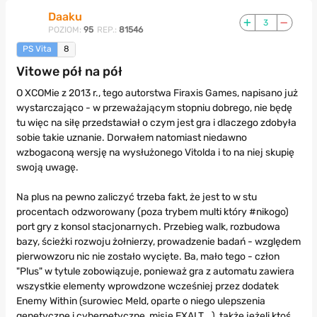
Daaku
3
POZIOM:
95
REP.:
81546
PS Vita
8
Vitowe pół na pół
O XCOMie z 2013 r., tego autorstwa Firaxis Games, napisano już
wystarczająco - w przeważającym stopniu dobrego, nie będę
tu więc na siłę przedstawiał o czym jest gra i dlaczego zdobyła
sobie takie uznanie. Dorwałem natomiast niedawno
wzbogaconą wersję na wysłużonego Vitolda i to na niej skupię
swoją uwagę.
Na plus na pewno zaliczyć trzeba fakt, że jest to w stu
procentach odzworowany (poza trybem multi który #nikogo)
port gry z konsol stacjonarnych. Przebieg walk, rozbudowa
bazy, ścieżki rozwoju żołnierzy, prowadzenie badań - względem
pierwowzoru nic nie zostało wycięte. Ba, mało tego - człon
"Plus" w tytule zobowiązuje, ponieważ gra z automatu zawiera
wszystkie elementy wprowdzone wcześniej przez dodatek
Enemy Within (surowiec Meld, oparte o niego ulepszenia
genetyczne i cybernetyczne, misje EXALT...), także jeżeli ktoś