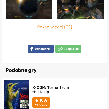
Pokaż więcej (32)
Udostępnij
Skopiuj link
Podobne gry
X-COM: Terror from
the Deep
8.6
11 oceny