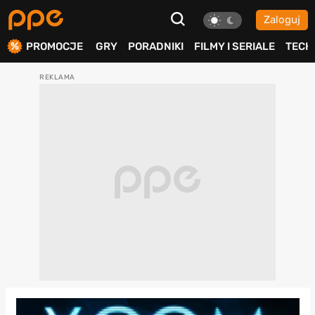
Zaloguj
ierdź
PROMOCJE
GRY
PORADNIKI
FILMY I SERIALE
TECH