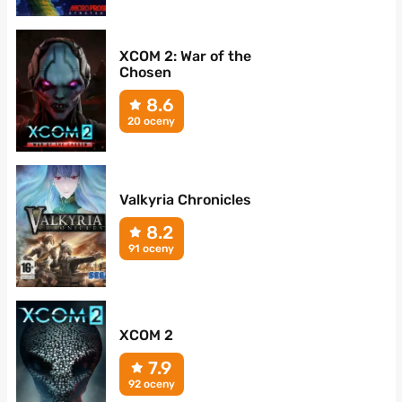
XCOM 2: War of the
Chosen
8.6
20 oceny
Valkyria Chronicles
8.2
91 oceny
XCOM 2
7.9
92 oceny