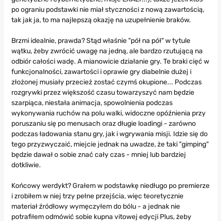
po ograniu podstawki nie miał styczności z nową zawartością,
tak jak ja, to ma najlepszą okazję na uzupełnienie braków.
Brzmi idealnie, prawda? Stąd właśnie "pół na pół" w tytule
wątku, żeby zwrócić uwagę na jedną, ale bardzo rzutującą na
odbiór całości wadę. A mianowicie działanie gry. Te braki cięć w
funkcjonalności, zawartości i oprawie gry diabelnie dużej i
złożonej musiały przecież zostać czymś okupione... Podczas
rozgrywki przez większość czasu towarzyszyć nam będzie
szarpiąca, niestała animacja, spowolnienia podczas
wykonywania ruchów na polu walki, widoczne opóźnienia przy
poruszaniu się po menusach oraz długie loadingi - zarówno
podczas ładowania stanu gry, jak i wgrywania misji. Idzie się do
tego przyzwyczaić, miejcie jednak na uwadze, że taki "gimping"
będzie dawał o sobie znać cały czas - mniej lub bardziej
dotkliwie.
Końcowy werdykt? Grałem w podstawkę niedługo po premierze
i zrobiłem w niej trzy pełne przejścia, więc teoretycznie
materiał źródłowy wymęczyłem do bólu - a jednak nie
potrafiłem odmówić sobie kupna vitowej edycji Plus, żeby