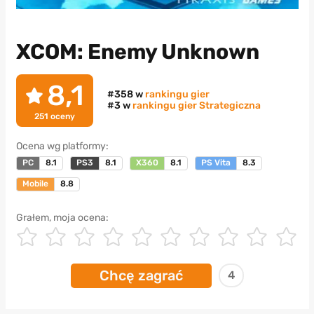
XCOM: Enemy Unknown
8,1
#358 w
rankingu gier
#3 w
rankingu gier Strategiczna
251
oceny
Ocena wg platformy:
PC
8.1
PS3
8.1
X360
8.1
PS Vita
8.3
Mobile
8.8
Grałem, moja ocena:
Chcę zagrać
4