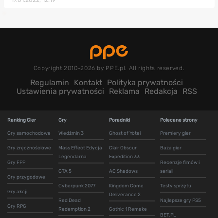
Copyright 2010-2026 by PPE.pl. All rights reserved.
Regulamin
Kontakt
Polityka prywatności
Ustawienia prywatności
Reklama
Redakcja
RSS
Ranking Gier
Gry
Poradniki
Polecane strony
Gry samochodowe
Wiedźmin 3
Ghost of Yotei
Premiery gier
Gry zręcznościowe
Mass Effect Edycja
Clair Obscur
Baza gier
Legendarna
Expedition 33
Gry FPP
Recenzje filmów i
GTA 5
AC Shadows
seriali
Gry przygodowe
Cyberpunk 2077
Kingdom Come
Testy sprzętu
Gry akcji
Deliverance 2
Red Dead
Najlepsze gry PS5
Gry RPG
Redemption 2
Gothic 1 Remake
BET.PL