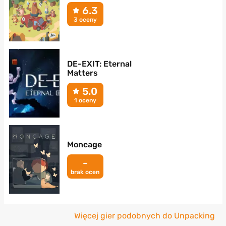
6.3
3 oceny
DE-EXIT: Eternal
Matters
5.0
1 oceny
Moncage
-
brak ocen
Więcej gier podobnych do Unpacking