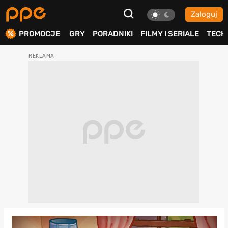
Zaloguj
ierdź
PROMOCJE
GRY
PORADNIKI
FILMY I SERIALE
TECH