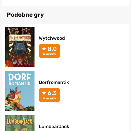
Podobne gry
Wytchwood
8.0
4 oceny
Dorfromantik
6.3
4 oceny
LumbearJack