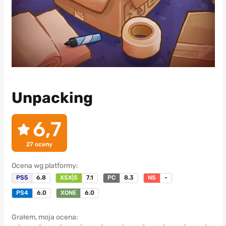
Unpacking
6,7
27
oceny
Ocena wg platformy:
PS5
6.8
XSX|S
7.1
PC
8.3
NS
-
PS4
6.0
XONE
6.0
Grałem, moja ocena: