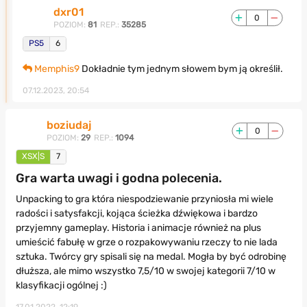
dxr01
0
POZIOM:
81
REP.:
35285
PS5
6
Memphis9
Dokładnie tym jednym słowem bym ją określił.
07.12.2023, 20:54
boziudaj
0
POZIOM:
29
REP.:
1094
XSX|S
7
Gra warta uwagi i godna polecenia.
Unpacking to gra która niespodziewanie przyniosła mi wiele
radości i satysfakcji, kojąca ścieżka dźwiękowa i bardzo
przyjemny gameplay. Historia i animacje również na plus
umieścić fabułę w grze o rozpakowywaniu rzeczy to nie lada
sztuka. Twórcy gry spisali się na medal. Mogła by być odrobinę
dłuższa, ale mimo wszystko 7,5/10 w swojej kategorii 7/10 w
klasyfikacji ogólnej :)
17.01.2022, 12:19