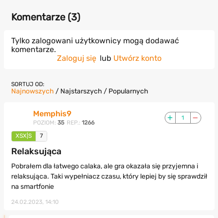
Komentarze (
3
)
Tylko zalogowani użytkownicy mogą dodawać
komentarze.
Zaloguj się
lub
Utwórz konto
SORTUJ OD:
Najnowszych
/
Najstarszych
/
Popularnych
Memphis9
1
POZIOM:
35
REP.:
1266
XSX|S
7
Relaksująca
Pobrałem dla łatwego calaka, ale gra okazała się przyjemna i
relaksująca. Taki wypełniacz czasu, który lepiej by się sprawdził
na smartfonie
24.02.2023, 14:10