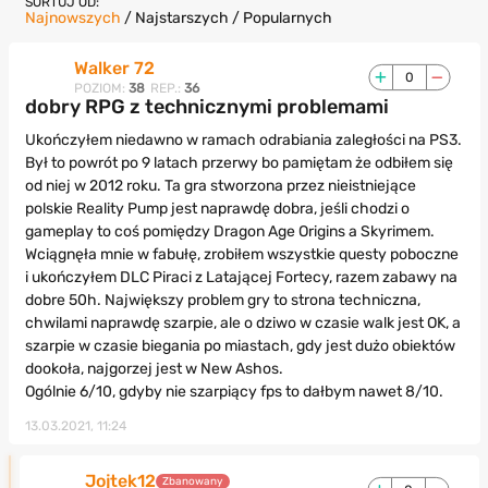
SORTUJ OD:
Najnowszych
/
Najstarszych
/
Popularnych
Walker 72
0
POZIOM:
38
REP.:
36
dobry RPG z technicznymi problemami
Ukończyłem niedawno w ramach odrabiania zaległości na PS3.
Był to powrót po 9 latach przerwy bo pamiętam że odbiłem się
od niej w 2012 roku. Ta gra stworzona przez nieistniejące
polskie Reality Pump jest naprawdę dobra, jeśli chodzi o
gameplay to coś pomiędzy Dragon Age Origins a Skyrimem.
Wciągnęła mnie w fabułę, zrobiłem wszystkie questy poboczne
i ukończyłem DLC Piraci z Latającej Fortecy, razem zabawy na
dobre 50h. Największy problem gry to strona techniczna,
chwilami naprawdę szarpie, ale o dziwo w czasie walk jest OK, a
szarpie w czasie biegania po miastach, gdy jest dużo obiektów
dookoła, najgorzej jest w New Ashos.
Ogólnie 6/10, gdyby nie szarpiący fps to dałbym nawet 8/10.
13.03.2021, 11:24
Jojtek12
Zbanowany