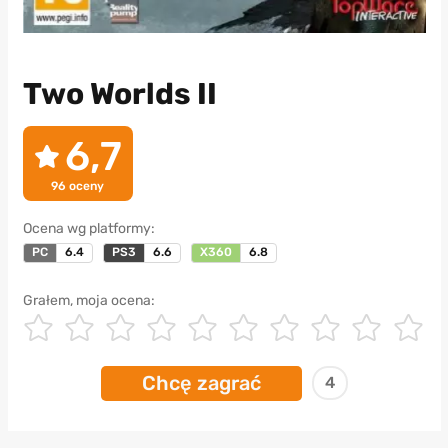
Two Worlds II
6,7
96
oceny
Ocena wg platformy:
PC
6.4
PS3
6.6
X360
6.8
Grałem, moja ocena:
Chcę zagrać
4