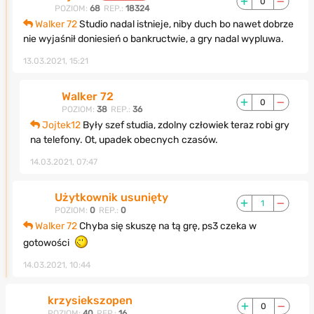
0
POZIOM:
68
REP.:
18324
Walker 72
Studio nadal istnieje, niby duch bo nawet dobrze
nie wyjaśnił doniesień o bankructwie, a gry nadal wypluwa.
13.03.2021, 15:21
Walker 72
0
POZIOM:
38
REP.:
36
Jojtek12
Były szef studia, zdolny człowiek teraz robi gry
na telefony. Ot, upadek obecnych czasów.
14.03.2021, 07:47
Użytkownik usunięty
1
POZIOM:
0
REP.:
0
Walker 72
Chyba się skuszę na tą grę, ps3 czeka w
gotowości
14.03.2021, 10:44
krzysiekszopen
0
POZIOM:
40
REP.:
16