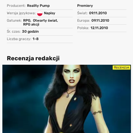
Producent:
Reality Pump
Premiery
Wersja językowa:
Napisy
Świat:
09.11.2010
Gatunek:
RPG,
Otwarty świat,
Europa:
09.11.2010
RPG akcji
Polska:
12.11.2010
Śr. czas:
30 godzin
Liczba graczy:
1-8
Recenzja redakcji