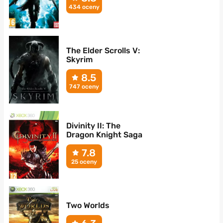
434 oceny
The Elder Scrolls V:
Skyrim
8.5
747 oceny
Divinity II: The
Dragon Knight Saga
7.8
25 oceny
Two Worlds