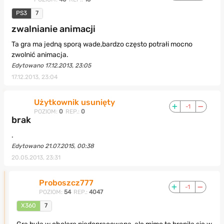
PS3
7
zwalnianie animacji
Ta gra ma jedną sporą wade,bardzo często potrałi mocno
zwolnić animacja.
Edytowano 17.12.2013, 23:05
17.12.2013, 23:04
Użytkownik usunięty
-1
POZIOM:
0
REP.:
0
brak
.
Edytowano 21.07.2015, 00:38
20.05.2013, 23:31
Proboszcz777
-1
POZIOM:
54
REP.:
4047
X360
7