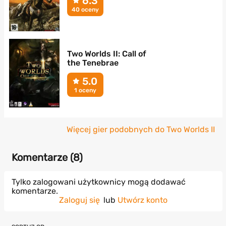
6.3
40 oceny
Two Worlds II: Call of
the Tenebrae
5.0
1 oceny
Więcej gier podobnych do Two Worlds II
Komentarze (
8
)
Tylko zalogowani użytkownicy mogą dodawać
komentarze.
Zaloguj się
lub
Utwórz konto