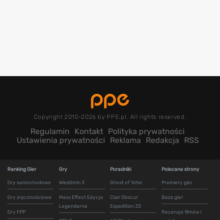
Copyright 2010-2026 by PPE.pl. All rights reserved.
Regulamin
Kontakt
Polityka prywatności
Ustawienia prywatności
Reklama
Redakcja
RSS
Ranking Gier
Gry
Poradniki
Polecane strony
Gry samochodowe
Wiedźmin 3
Ghost of Yotei
Premiery gier
Gry zręcznościowe
Mass Effect Edycja
Clair Obscur
Baza gier
Legendarna
Expedition 33
Gry FPP
Recenzje filmów i