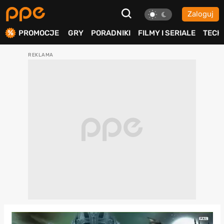
Zaloguj
ierdź
PROMOCJE
GRY
PORADNIKI
FILMY I SERIALE
TECH