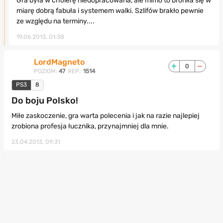
Gra była w cholerę niedopracowana, ale mimo to broniła się w
miarę dobrą fabuła i systemem walki. Szlifów brakło pewnie
ze względu na terminy....
19.06.2013, 01:38
LordMagneto
0
POZIOM:
47
REP.:
1514
PS3
8
Do boju Polsko!
Miłe zaskoczenie, gra warta polecenia i jak na razie najlepiej
zrobiona profesja łucznika, przynajmniej dla mnie.
23.04.2013, 09:31