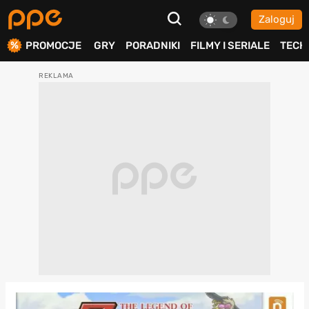
Zaloguj
ierdź
PROMOCJE
GRY
PORADNIKI
FILMY I SERIALE
TECH