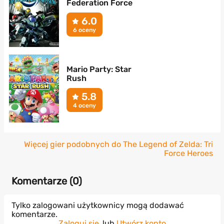
Federation Force
6.0
6 oceny
Mario Party: Star
Rush
5.8
4 oceny
Więcej gier podobnych do The Legend of Zelda: Tri
Force Heroes
Komentarze (
0
)
Tylko zalogowani użytkownicy mogą dodawać
komentarze.
Zaloguj się
lub
Utwórz konto