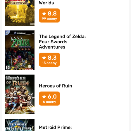
Worlds
8.8
99 oceny
The Legend of Zelda:
Four Swords
Adventures
8.3
15 oceny
Heroes of Ruin
6.0
6 oceny
Metroid Prime: