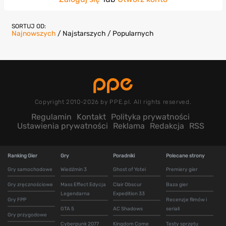
SORTUJ OD:
Najnowszych
/
Najstarszych
/
Popularnych
Copyright 2010-2026 by PPE.pl. All rights reserved.
Regulamin
Kontakt
Polityka prywatności
Ustawienia prywatności
Reklama
Redakcja
RSS
Ranking Gier
Gry
Poradniki
Polecane strony
Gry samochodowe
Wiedźmin 3
Ghost of Yotei
Premiery gier
Gry zręcznościowe
Mass Effect Edycja
Clair Obscur
Baza gier
Legendarna
Expedition 33
Gry FPP
Recenzje filmów i
GTA 5
AC Shadows
seriali
Gry przygodowe
Cyberpunk 2077
Kingdom Come
Testy sprzętu