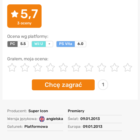
5,7
3
oceny
Ocena wg platformy:
PC
5.5
Wii U
-
PS Vita
6.0
Grałem, moja ocena:
Chcę zagrać
1
Producent:
Super Icon
Premiery
Wersja językowa:
angielska
Świat:
09.01.2013
Gatunek:
Platformowa
Europa:
09.01.2013