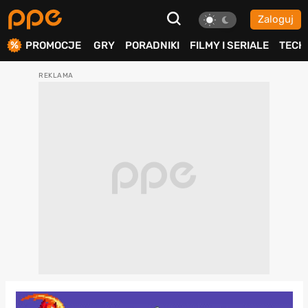
Zaloguj
ierdź
PROMOCJE
GRY
PORADNIKI
FILMY I SERIALE
TECH