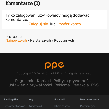
Komentarze (
0
)
Tylko zalogowani użytkownicy mogą dodawać
komentarze.
Zaloguj się
lub
Utwórz konto
SORTUJ OD:
Najnowszych
/
Najstarszych
/
Popularnych
Copyright 2010-2026 by PPE.pl. All rights reserved.
Regulamin
Kontakt
Polityka prywatności
Ustawienia prywatności
Reklama
Redakcja
RSS
Ranking Gier
Gry
Poradniki
Polecane strony
Gry samochodowe
Wiedźmin 3
Ghost of Yotei
Premiery gier