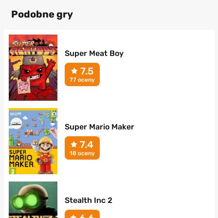
Podobne gry
Super Meat Boy
7.5
77 oceny
Super Mario Maker
7.4
18 oceny
Stealth Inc 2
6.6