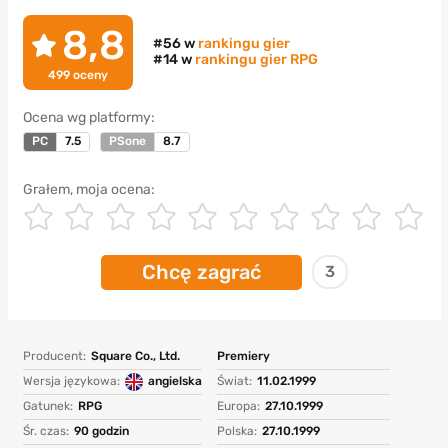
8,8
#56 w
rankingu gier
#14 w
rankingu gier RPG
499
oceny
Ocena wg platformy:
PC
7.5
PSone
8.7
Grałem, moja ocena:
Chcę zagrać
3
Producent:
Square Co., Ltd.
Premiery
Wersja językowa:
angielska
Świat:
11.02.1999
Gatunek:
RPG
Europa:
27.10.1999
Śr. czas:
90 godzin
Polska:
27.10.1999