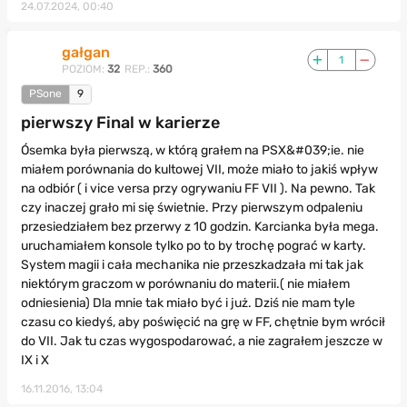
24.07.2024, 00:40
gałgan
1
POZIOM:
32
REP.:
360
PSone
9
pierwszy Final w karierze
Ósemka była pierwszą, w którą grałem na PSX&#039;ie. nie
miałem porównania do kultowej VII, może miało to jakiś wpływ
na odbiór ( i vice versa przy ogrywaniu FF VII ). Na pewno. Tak
czy inaczej grało mi się świetnie. Przy pierwszym odpaleniu
przesiedziałem bez przerwy z 10 godzin. Karcianka była mega.
uruchamiałem konsole tylko po to by trochę pograć w karty.
System magii i cała mechanika nie przeszkadzała mi tak jak
niektórym graczom w porównaniu do materii.( nie miałem
odniesienia) Dla mnie tak miało być i już. Dziś nie mam tyle
czasu co kiedyś, aby poświęcić na grę w FF, chętnie bym wrócił
do VII. Jak tu czas wygospodarować, a nie zagrałem jeszcze w
IX i X
16.11.2016, 13:04