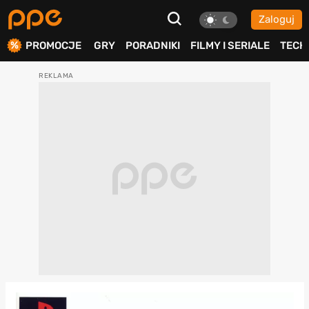
Zaloguj
ierdź
PROMOCJE
GRY
PORADNIKI
FILMY I SERIALE
TECH