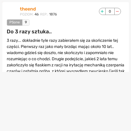
theend
0
POZIOM:
46
REP.:
1876
PSone
9
Do 3 razy sztuka..
3 razy... dokładnie tyle razy zabierałem się za skończenie tej
części. Pierwszy raz jako mały brzdąc mając około 10 lat..
wiadomo gdzieś się doszło, nie skończyło i zapomniało nie
rozumiejąc o co chodzi. Drugie podejście, jakieś 2 lata temu
zakończyło się fiaskiem z racji na irytację mechaniką czerpania
czarów i ostatnia próba, z której wyszedłem zwycięsko (jeśli tak
można powiedzieć... gra mną pozamiatała) jakieś 2 tygodnie
temu. Początkowo wkurzał mnie system czerpania, jednak po
zdobyciu co lepszych czarów nie byłem do niego zbyt często
zmuszany więc problem zniknął, wtedy to gra zaczęła
błyszczeć pełnym blaskiem. Zdaje sobie sprawę, że za moje
słowa co niektórzy będą w stanie mnie ukrzyżować ale nie... za
cholerę nie rozumiem fenomenu FF VII, wydaje mi się po prostu,
że byłem zbyt młody by go zrozumieć a teraz jeden z
argumentów pt "wkraczanie w erę 3d" nie robi na mnie