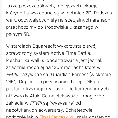
także poszczególnych, mniejszych lokacji,
których tła wykonane są w technice 2D. Podczas
walk, odbywających się na specjalnych arenach,
przechodzimy do środowiska ukazanego w
pełnym 3D.
W starciach Squaresoft wykorzystało swój
sprawdzony system Active Time Battle.
Mechanika walk skoncentrowana jest jednak
znacznie mocniej na "Summonach", które w
FFVIII
nazywane są "Guardian Forces" (w skrócie
"GF"). Dopiero po przypisaniu danego GF do
postaci otrzymujemy dostęp do komend innych
niż zwykły Atak. Co najciekawsze - magiczne
zaklęcia w
FFVIII
są "wysysane" od
napotykanych adwersarzy. Bohaterowie,
podobnie jak w
Final Fantasy VII
, mają dostęp do