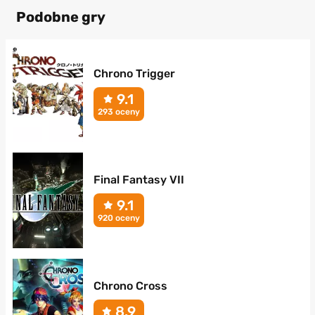
Podobne gry
Chrono Trigger
9.1
293 oceny
Final Fantasy VII
9.1
920 oceny
Chrono Cross
8.9