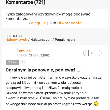
Komentarze (
721
)
Tylko zalogowani użytkownicy mogą dodawać
komentarze.
Zaloguj się
lub
Utwórz konto
SORTUJ OD:
Najnowszych
/
Najstarszych
/
Popularnych
Tom Ha
0
POZIOM:
71
REP.:
32082
PSone
9
Ograłbym ja ponownie, ponieważ ....
.... niewiele z niej pamiętam, a mimo wszystko uważałem ją za
gorszą od Siódemki - co zdaniem wielu jest dość
niesprawiedliwą oceną i możliwe, że mają rację :)
Szkoda, że wśród plotek i przecieków brakuje tych o
ewentualnym rimejku Ósemki, bo brałbym na premierę, a tak
pewnego dnia będę musiał po prostu ograć retro wersję