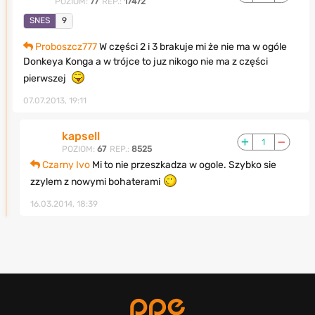
POZIOM:
77
REP.:
17472
SNES
9
Proboszcz777
W części 2 i 3 brakuje mi że nie ma w ogóle
Donkeya Konga a w trójce to juz nikogo nie ma z części
pierwszej
07.07.2013, 19:11
kapsell
1
POZIOM:
67
REP.:
8525
Czarny Ivo
Mi to nie przeszkadza w ogole. Szybko sie
zzylem z nowymi bohaterami
16.03.2014, 18:39