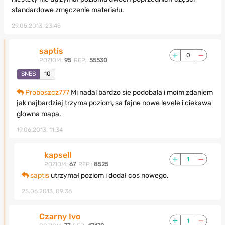
standardowe zmęczenie materiału.
29.05.2013, 23:45
saptis
0
POZIOM:
95
REP.:
55530
SNES
10
Proboszcz777
Mi nadal bardzo sie podobala i moim zdaniem
jak najbardziej trzyma poziom, sa fajne nowe levele i ciekawa
glowna mapa.
19.06.2013, 11:34
kapsell
1
POZIOM:
67
REP.:
8525
saptis
utrzymał poziom i dodał cos nowego.
25.06.2013, 09:36
Czarny Ivo
1