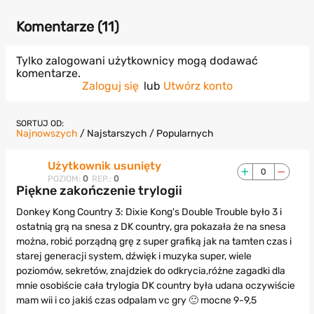
Komentarze (
11
)
Tylko zalogowani użytkownicy mogą dodawać
komentarze.
Zaloguj się
lub
Utwórz konto
SORTUJ OD:
Najnowszych
/
Najstarszych
/
Popularnych
Użytkownik usunięty
0
POZIOM:
0
REP.:
0
Piękne zakończenie trylogii
Donkey Kong Country 3: Dixie Kong's Double Trouble było 3 i
ostatnią grą na snesa z DK country, gra pokazała że na snesa
można, robić porządną grę z super grafiką jak na tamten czas i
starej generacji system, dźwięk i muzyka super, wiele
poziomów, sekretów, znajdziek do odkrycia,różne zagadki dla
mnie osobiście cała trylogia DK country była udana oczywiście
mam wii i co jakiś czas odpalam vc gry 🙂 mocne 9-9,5