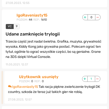
27.08.2023, 12:55
IgoRaveniasty15
0
POZIOM:
44
REP.:
1610
VC
9
Udane zamknięcie trylogii
Trzecia część jest nadal świetna. Grafika, muzyka, grywalność
wysoka, Kiddy Kong jako grywalna postać. Polecam ograć ten
tytuł, ogólnie to ograć wszystkie części, bo są genialne. Grane
na 3DS dzięki Virtual Console.
11.05.2021, 12:37
Użytkownik usunięty
1
POZIOM:
0
REP.:
0
IgoRaveniasty15
Tak racja piękne zwieńczenie trylogii DK
country, szkoda że teraz już takich gier nie robią,
27.08.2023, 12:57