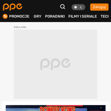
Zaloguj
ierdź
PROMOCJE
GRY
PORADNIKI
FILMY I SERIALE
TECH