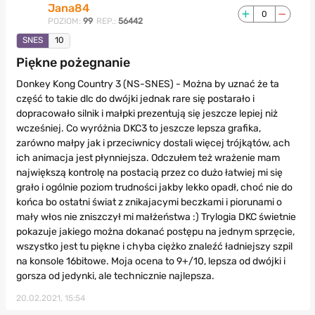
Jana84
0
POZIOM:
99
REP.:
56442
SNES
10
Piękne pożegnanie
Donkey Kong Country 3 (NS-SNES) - Można by uznać że ta
część to takie dlc do dwójki jednak rare się postarało i
dopracowało silnik i małpki prezentują się jeszcze lepiej niż
wcześniej. Co wyróżnia DKC3 to jeszcze lepsza grafika,
zarówno małpy jak i przeciwnicy dostali więcej trójkątów, ach
ich animacja jest płynniejsza. Odczułem też wrażenie mam
największą kontrolę na postacią przez co dużo łatwiej mi się
grało i ogólnie poziom trudności jakby lekko opadł, choć nie do
końca bo ostatni świat z znikajacymi beczkami i piorunami o
mały włos nie zniszczył mi małżeństwa :) Trylogia DKC świetnie
pokazuje jakiego można dokanać postępu na jednym sprzęcie,
wszystko jest tu piękne i chyba ciężko znaleźć ładniejszy szpil
na konsole 16bitowe. Moja ocena to 9+/10, lepsza od dwójki i
gorsza od jedynki, ale technicznie najlepsza.
20.02.2021, 15:54