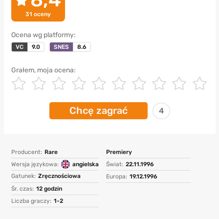
31
oceny
Ocena wg platformy:
VC
9.0
SNES
8.6
Grałem, moja ocena:
Chcę zagrać
4
Producent:
Rare
Premiery
Wersja językowa:
angielska
Świat:
22.11.1996
Gatunek:
Zręcznościowa
Europa:
19.12.1996
Śr. czas:
12 godzin
Liczba graczy:
1-2