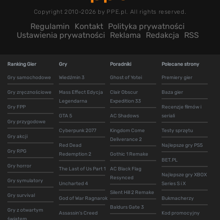
Copyright 2010-2026 by PPE.pl. All rights reserved.
Regulamin
Kontakt
Polityka prywatności
Ustawienia prywatności
Reklama
Redakcja
RSS
Ranking Gier
Gry
Poradniki
Polecane strony
Gry samochodowe
Wiedźmin 3
Ghost of Yotei
Premiery gier
Gry zręcznościowe
Mass Effect Edycja
Clair Obscur
Baza gier
Legendarna
Expedition 33
Gry FPP
Recenzje filmów i
GTA 5
AC Shadows
seriali
Gry przygodowe
Cyberpunk 2077
Kingdom Come
Testy sprzętu
Gry akcji
Deliverance 2
Red Dead
Najlepsze gry PS5
Gry RPG
Redemption 2
Gothic 1 Remake
BET.PL
Gry horror
The Last of Us Part 1
AC Black Flag
Najlepsze gry XBOX
Resynced
Gry symulatory
Uncharted 4
Series S i X
Silent Hill 2 Remake
Gry survival
God of War Ragnarok
Bukmacherzy
Baldurs Gate 3
Gry z otwartym
Assassin's Creed
Kod promocyjny
światem