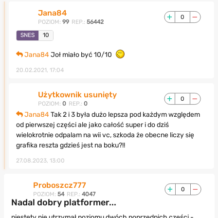
Jana84
0
POZIOM:
99
REP.:
56442
SNES
10
Jana84
Joł miało być 10/10
20.02.2021, 17:04
Użytkownik usunięty
0
POZIOM:
0
REP.:
0
Jana84
Tak 2 i 3 była dużo lepsza pod każdym względem
od pierwszej części ale jako całość super i do dziś
wielokrotnie odpalam na wii vc, szkoda że obecne liczy się
grafika reszta gdzieś jest na boku?!!
27.08.2023, 13:00
Proboszcz777
0
POZIOM:
54
REP.:
4047
Nadal dobry platformer...
niestety nie utrzymał poziomu dwóch poprzednich części -