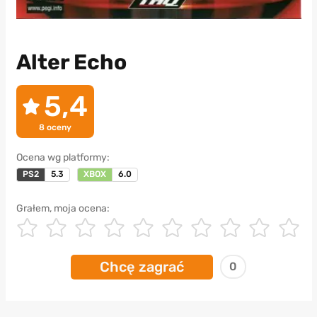
Alter Echo
5,4
8
oceny
Ocena wg platformy:
PS2
5.3
XBOX
6.0
Grałem, moja ocena:
Chcę zagrać
0