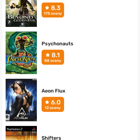
8.3
175 oceny
Psychonauts
8.1
88 oceny
Aeon Flux
6.0
12 oceny
Shifters