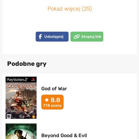
Pokaż więcej (25)
Udostępnij
Skopiuj link
Podobne gry
God of War
8.8
778 oceny
Beyond Good & Evil