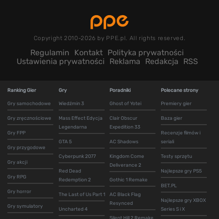
Copyright 2010-2026 by PPE.pl. All rights reserved.
Regulamin
Kontakt
Polityka prywatności
Ustawienia prywatności
Reklama
Redakcja
RSS
Ranking Gier
Gry
Poradniki
Polecane strony
Gry samochodowe
Wiedźmin 3
Ghost of Yotei
Premiery gier
Gry zręcznościowe
Mass Effect Edycja
Clair Obscur
Baza gier
Legendarna
Expedition 33
Gry FPP
Recenzje filmów i
GTA 5
AC Shadows
seriali
Gry przygodowe
Cyberpunk 2077
Kingdom Come
Testy sprzętu
Gry akcji
Deliverance 2
Red Dead
Najlepsze gry PS5
Gry RPG
Redemption 2
Gothic 1 Remake
BET.PL
Gry horror
The Last of Us Part 1
AC Black Flag
Najlepsze gry XBOX
Resynced
Gry symulatory
Uncharted 4
Series S i X
Silent Hill 2 Remake