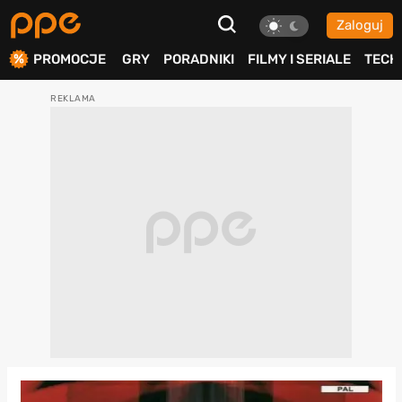
Zaloguj
ierdź
PROMOCJE
GRY
PORADNIKI
FILMY I SERIALE
TECH