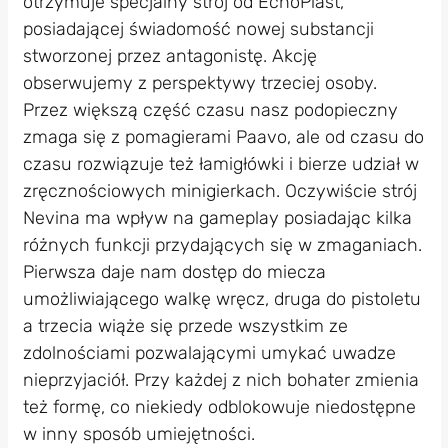
otrzymuje specjalny strój od EchoPlast,
posiadającej świadomość nowej substancji
stworzonej przez antagonistę. Akcję
obserwujemy z perspektywy trzeciej osoby.
Przez większą część czasu nasz podopieczny
zmaga się z pomagierami Paavo, ale od czasu do
czasu rozwiązuje też łamigłówki i bierze udział w
zręcznościowych minigierkach. Oczywiście strój
Nevina ma wpływ na gameplay posiadając kilka
różnych funkcji przydających się w zmaganiach.
Pierwsza daje nam dostęp do miecza
umożliwiającego walkę wręcz, druga do pistoletu
a trzecia wiąże się przede wszystkim ze
zdolnościami pozwalającymi umykać uwadze
nieprzyjaciół. Przy każdej z nich bohater zmienia
też formę, co niekiedy odblokowuje niedostępne
w inny sposób umiejętności.