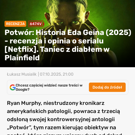
RECENZJA
6474V
Potwór: Historia Eda Geina (2025)
- recenzja i opinia o serialu
[Netflix]. Taniec z diabłem w
Plainfield
Łukasz Musialik
| 07.10.2025, 21:00
Chcesz częściej widzieć nasze treści w
Dodaj do źródeł
Google?
Ryan Murphy, niestrudzony kronikarz
amerykańskich patologii, powraca z trzecią
odsłoną swojej kontrowersyjnej antologii
„Potwór”, tym razem kierując obiektyw na