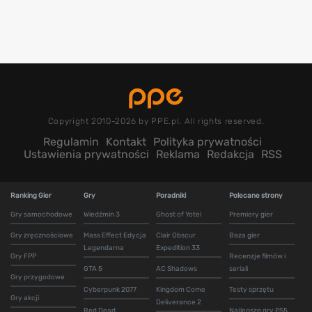
Copyright 2010-2026 by PPE.pl. All rights reserved.
Regulamin
Kontakt
Polityka prywatności
Ustawienia prywatności
Reklama
Redakcja
RSS
Ranking Gier
Gry
Poradniki
Polecane strony
Gry samochodowe
Wiedźmin 3
Ghost of Yotei
Premiery gier
Gry zręcznościowe
Mass Effect Edycja
Clair Obscur
Baza gier
Legendarna
Expedition 33
Gry FPP
Recenzje filmów i
GTA 5
AC Shadows
seriali
Gry przygodowe
Cyberpunk 2077
Kingdom Come
Testy sprzętu
Gry akcji
Deliverance 2
Red Dead
Najlepsze gry PS5