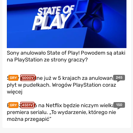
Sony anulowało State of Play! Powodem są ataki
na PlayStation ze strony graczy?
Sony pozwane już w 5 krajach za anulowanie
245
GRY
5000V
płyt w pudełkach. Wrogów PlayStation coraz
więcej
Pokaz GTA 6 na Netflix będzie niczym wielka
150
GRY
4551V
premiera serialu. „To wydarzenie, którego nie
można przegapić”