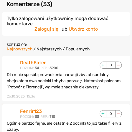
Komentarze (
33
)
Tylko zalogowani użytkownicy mogą dodawać
komentarze.
Zaloguj się
lub
Utwórz konto
SORTUJ OD:
Najnowszych
/
Najstarszych
/
Popularnych
DeathEater
0
POZIOM:
54
REP.:
3900
Dla mnie sposób prowadzenia narracji zbyt absurdalny,
obejrzałem dwa odcinki i chyba porzucę. Natomiast polecam
"Potwór z Florencji", wg mnie znacznie ciekawszy.
26.10.2025, 15:36
Fenrir123
0
POZIOM:
33
REP.:
713
Ogólnie bardzo fajne, ale ostatnie 2 odcinki to już takie fillery z
czapy.