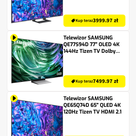
3999.97 zł
Kup teraz
Telewizor SAMSUNG
QE77S94D 77" OLED 4K
144Hz Tizen TV Dolby
Atmos HDMI 2.1
7499.97 zł
Kup teraz
Telewizor SAMSUNG
QE65Q74D 65" QLED 4K
120Hz Tizen TV HDMI 2.1