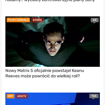
44
FILMY/SERIALE
6148V
Nowy Matrix 5 oficjalnie powstaje! Keanu
Reeves może powrócić do wielkiej roli?
136
GRY
6061V