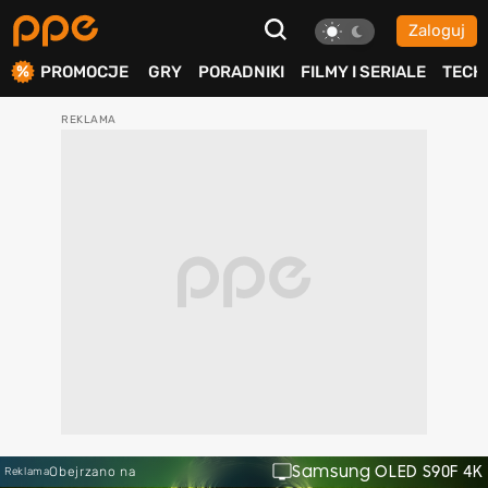
Zaloguj
ierdź
PROMOCJE
GRY
PORADNIKI
FILMY I SERIALE
TECH
Samsung OLED S90F 4K
Obejrzano na
Reklama