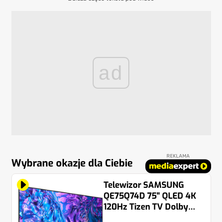
ad
REKLAMA
Wybrane okazje dla Ciebie
Telewizor SAMSUNG
QE75Q74D 75" QLED 4K
120Hz Tizen TV Dolby
Atmos HDMI 2.1