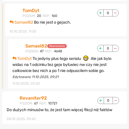
TomDyt
0
POZIOM:
20
REP.:
160
Samael82
Bo nie jest o gejach.
10.10.2025, 11:55
Samael82
Zbanowany
0
POZIOM:
47
REP.:
4648
TomDyt
To jedyny plus tego serialu
Ale jak bylo
widac na 1 odcinku tez geje byli,wiec nw czy nie jest
calkowicie bez nich a po 1 nie odpuscilem sobie go.
Edytowano 11.10.2025, 09:21
11.10.2025, 09:20
Revaniter92
0
POZIOM:
67
REP.:
10721
Do dużych minusów to, że jest tam więcej fikcji niż faktów
08.10.2025, 09:42