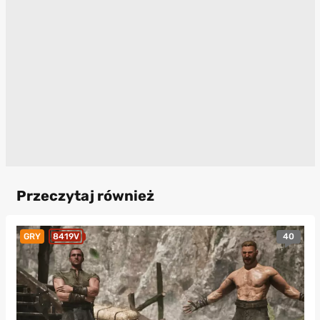
Przeczytaj również
40
GRY
8419V