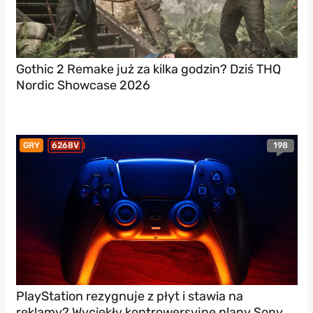
Gothic 2 Remake już za kilka godzin? Dziś THQ
Nordic Showcase 2026
198
GRY
6268V
PlayStation rezygnuje z płyt i stawia na
reklamy? Wyciekły kontrowersyjne plany Sony