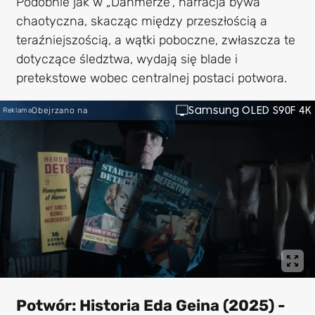
Podobnie jak w „Dahmerze”, narracja bywa
chaotyczna, skacząc między przeszłością a
teraźniejszością, a wątki poboczne, zwłaszcza te
dotyczące śledztwa, wydają się blade i
pretekstowe wobec centralnej postaci potwora.
Samsung OLED S90F 4K
Obejrzano na
Reklama
Potwór: Historia Eda Geina (2025) -