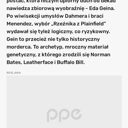
postać, która niczym upiorny duch od dekad
nawiedza zbiorową wyobraźnię - Eda Geina.
Po wiwisekcji umysłów Dahmera i braci
Menendez, wybór „Rzeźnika z Plainfield”
wydawał się tyleż logiczny, co ryzykowny.
Gein to przecież nie tylko historyczny
morderca. To archetyp, mroczny materiał
genetyczny, z którego zrodzili się Norman
Bates, Leatherface i Buffalo Bill.