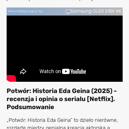
Samsung OLED S90F 4K
Obejrzano na
Reklama
Potwór: Historia Eda Geina (2025) -
recenzja i opinia o serialu [Netflix].
Podsumowanie
„Potwór: Historia Eda Geina” to dzieło nierówne,
rozdarte między genialną kreacją aktorską a