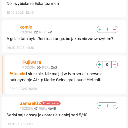
No i wybielanie Edka tez meh
10.10.2025, 12:49
komix
1
POZIOM:
22
REP.:
-9
A gdzie tam była Jessica Lange, bo jakoś nie zauważyłem?
08.10.2025, 11:20
Fujiwara
0
POZIOM:
36
REP.:
263
komix
I słusznie. Nie ma jej w tym serialu, pewnie
halucynacje AI :-p Matkę Geina gra Laurie Metcalf.
09.10.2025, 16:58
Samael82
Zbanowany
1
POZIOM:
47
REP.:
4648
Serial najslabszy jak narazie z calej seri.5/10
08.10.2025, 10:18