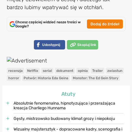
bardzo lubimy wpatrywać się w otchłań.
Chcesz częściej widzieć nasze treści w
Dodaj do źródeł
Google?
Udostępnij
Skopiuj link
recenzja
Netflix
serial
dokument
opinia
Trailer
zwiastun
horror
Potwór: Historia Eda Geina
Monster: The Ed Gein Story
Atuty
Absolutnie fenomenalna, hipnotyzująca i przerażająca
kreacja Charliego Hunnama
Gęsty, mistrzowsko budowany klimat grozy i niepokoju
Wizualny majstersztyk - dopracowane kadry, scenografia i