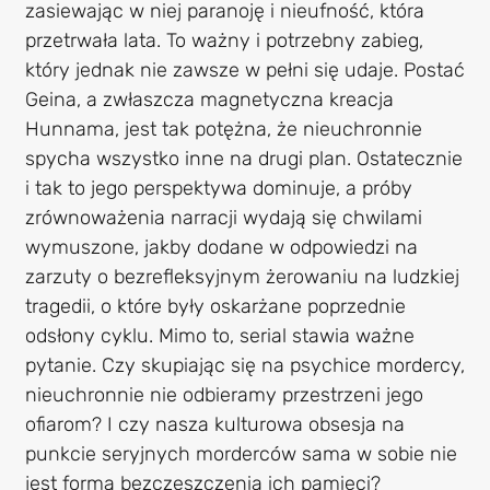
zasiewając w niej paranoję i nieufność, która
przetrwała lata. To ważny i potrzebny zabieg,
który jednak nie zawsze w pełni się udaje. Postać
Geina, a zwłaszcza magnetyczna kreacja
Hunnama, jest tak potężna, że nieuchronnie
spycha wszystko inne na drugi plan. Ostatecznie
i tak to jego perspektywa dominuje, a próby
zrównoważenia narracji wydają się chwilami
wymuszone, jakby dodane w odpowiedzi na
zarzuty o bezrefleksyjnym żerowaniu na ludzkiej
tragedii, o które były oskarżane poprzednie
odsłony cyklu. Mimo to, serial stawia ważne
pytanie. Czy skupiając się na psychice mordercy,
nieuchronnie nie odbieramy przestrzeni jego
ofiarom? I czy nasza kulturowa obsesja na
punkcie seryjnych morderców sama w sobie nie
jest formą bezczeszczenia ich pamięci?