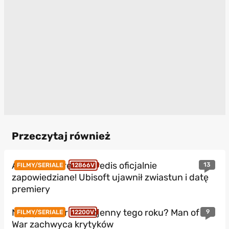
Przeczytaj również
Assassin’s Creed Heredis oficjalnie
13
FILMY/SERIALE
12866V
zapowiedziane! Ubisoft ujawnił zwiastun i datę
premiery
Najlepszy thriller wojenny tego roku? Man of
9
FILMY/SERIALE
12200V
War zachwyca krytyków