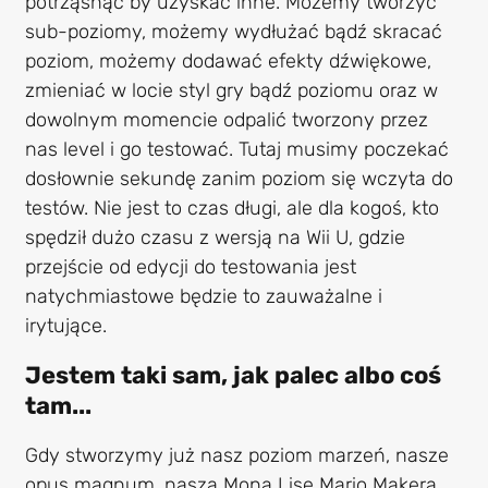
potrząsnąć by uzyskać inne. Możemy tworzyć
sub-poziomy, możemy wydłużać bądź skracać
poziom, możemy dodawać efekty dźwiękowe,
zmieniać w locie styl gry bądź poziomu oraz w
dowolnym momencie odpalić tworzony przez
nas level i go testować. Tutaj musimy poczekać
dosłownie sekundę zanim poziom się wczyta do
testów. Nie jest to czas długi, ale dla kogoś, kto
spędził dużo czasu z wersją na Wii U, gdzie
przejście od edycji do testowania jest
natychmiastowe będzie to zauważalne i
irytujące.
Jestem taki sam, jak palec albo coś
tam...
Gdy stworzymy już nasz poziom marzeń, nasze
opus magnum, naszą Mona Lisę Mario Makera,