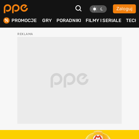
Zaloguj
ierdź
PROMOCJE
GRY
PORADNIKI
FILMY I SERIALE
TECH