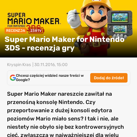
RECENZJA
2381V
Super Mario Maker for Nintendo
3DS - recenzja gry
Kryspin Kras
| 30.11.2016, 15:00
Chcesz częściej widzieć nasze treści w
Dodaj do źródeł
Google?
Super Mario Maker nareszcie zawitał na
przenośną konsolę Nintendo. Czy
przeportowanie z dużej konsoli edytora
poziomów Mario miało sens? I tak i nie, ale
niestety nie obyło się bez kontrowersyjnych
cięć, zwłaszcza w najważniejszej dla wielu