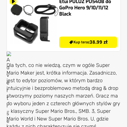
Etui PULUZ PU540B do
GoPro Hero 9/10/11/12
Black
38.99 zł
Kup teraz
Dla tych, co nie wiedzą, czym w ogóle Super
Mario Maker jest, krótka informacja. Zasadniczo,
jest to edytor poziomów, w którym bardzo
intuicyjnie i bezproblemowo metodą drag & drop
stworzymy poziomy naszych marzeń. Gracz ma
do wyboru jeden z czterech głównych stylów gry
– klasyczny Super Mario Bros., SMB. 3, Super
Mario World i New Super Mario Bros. U, gdzie
każdy z nich charakteryzuje się czymś