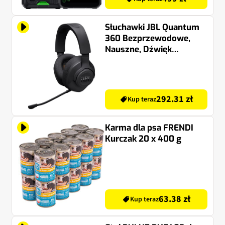
Słuchawki JBL Quantum
360 Bezprzewodowe,
Nauszne, Dźwięk
przestrzenny Czarny
292.31 zł
Kup teraz
Karma dla psa FRENDI
Kurczak 20 x 400 g
63.38 zł
Kup teraz