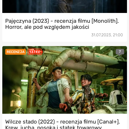
Pajęczyna (2023) - recenzja filmu [Monolith].
Horror, ale pod względem jakości
31.07.2023, 21:00
7
RECENZJA
1374V
Wilcze stado (2022) - recenzja filmu [Canal+].
Krew, jucha, posoka i statek towarowy