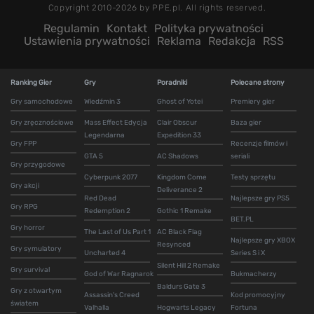
Copyright 2010-2026 by PPE.pl. All rights reserved.
Regulamin
Kontakt
Polityka prywatności
Ustawienia prywatności
Reklama
Redakcja
RSS
Ranking Gier
Gry
Poradniki
Polecane strony
Gry samochodowe
Wiedźmin 3
Ghost of Yotei
Premiery gier
Gry zręcznościowe
Mass Effect Edycja
Clair Obscur
Baza gier
Legendarna
Expedition 33
Gry FPP
Recenzje filmów i
GTA 5
AC Shadows
seriali
Gry przygodowe
Cyberpunk 2077
Kingdom Come
Testy sprzętu
Gry akcji
Deliverance 2
Red Dead
Najlepsze gry PS5
Gry RPG
Redemption 2
Gothic 1 Remake
BET.PL
Gry horror
The Last of Us Part 1
AC Black Flag
Najlepsze gry XBOX
Resynced
Gry symulatory
Uncharted 4
Series S i X
Silent Hill 2 Remake
Gry survival
God of War Ragnarok
Bukmacherzy
Baldurs Gate 3
Gry z otwartym
Assassin's Creed
Kod promocyjny
światem
Valhalla
Hogwarts Legacy
Fortuna