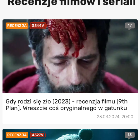
Recenzje filmów i seriali
17
RECENZJA
3544V
Gdy rodzi się zło (2023) - recenzja filmu [9th
Plan]. Wreszcie coś oryginalnego w gatunku
23.03.2024, 20:00
13
RECENZJA
4527V