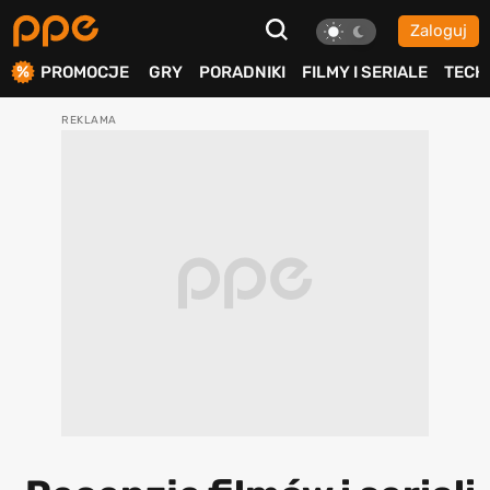
Zaloguj
ierdź
PROMOCJE
GRY
PORADNIKI
FILMY I SERIALE
TECH