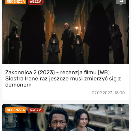
34
RECENZJA
6822V
Zakonnica 2 (2023) - recenzja filmu [WB].
Siostra Irene raz jeszcze musi zmierzyć się z
demonem
07.09.2023, 18:00
6
RECENZJA
5387V