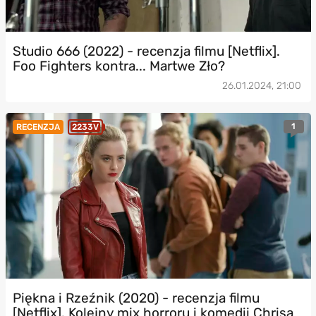
Studio 666 (2022) - recenzja filmu [Netflix].
Foo Fighters kontra... Martwe Zło?
26.01.2024, 21:00
1
RECENZJA
2233V
Piękna i Rzeźnik (2020) - recenzja filmu
[Netflix]. Kolejny mix horroru i komedii Chrisa