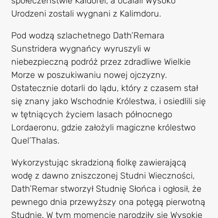
społeczeństwie Kaldorei, a ocalali Wysoko
Urodzeni zostali wygnani z Kalimdoru.
Pod wodzą szlachetnego Dath’Remara
Sunstridera wygnańcy wyruszyli w
niebezpieczną podróż przez zdradliwe Wielkie
Morze w poszukiwaniu nowej ojczyzny.
Ostatecznie dotarli do lądu, który z czasem stał
się znany jako Wschodnie Królestwa, i osiedlili się
w tętniących życiem lasach północnego
Lordaeronu, gdzie założyli magiczne królestwo
Quel’Thalas.
Wykorzystując skradzioną fiolkę zawierającą
wodę z dawno zniszczonej Studni Wieczności,
Dath’Remar stworzył Studnię Słońca i ogłosił, że
pewnego dnia przewyższy ona potęgą pierwotną
Studnię. W tym momencie narodziły się Wysokie