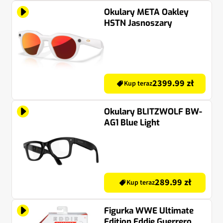
Okulary META Oakley
HSTN Jasnoszary
2399.99 zł
Kup teraz
Okulary BLITZWOLF BW-
AG1 Blue Light
289.99 zł
Kup teraz
Figurka WWE Ultimate
Edition Eddie Guerrero