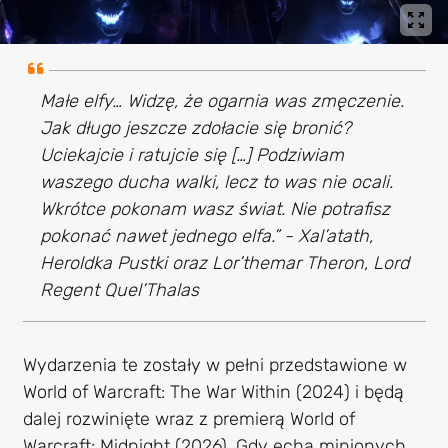
Małe elfy… Widzę, że ogarnia was zmęczenie.
Jak długo jeszcze zdołacie się bronić?
Uciekajcie i ratujcie się […] Podziwiam
waszego ducha walki, lecz to was nie ocali.
Wkrótce pokonam wasz świat. Nie potrafisz
pokonać nawet jednego elfa.” - Xal’atath,
Heroldka Pustki oraz Lor’themar Theron, Lord
Regent Quel’Thalas
Wydarzenia te zostały w pełni przedstawione w
World of Warcraft: The War Within (2024) i będą
dalej rozwinięte wraz z premierą World of
Warcraft: Midnight (2026). Gdy echa minionych