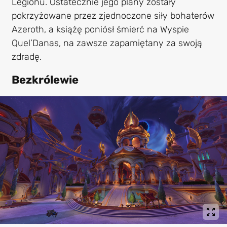
Legionu. Ostatecznie jego plany zostały
pokrzyżowane przez zjednoczone siły bohaterów
Azeroth, a książę poniósł śmierć na Wyspie
Quel’Danas, na zawsze zapamiętany za swoją
zdradę.
Bezkrólewie