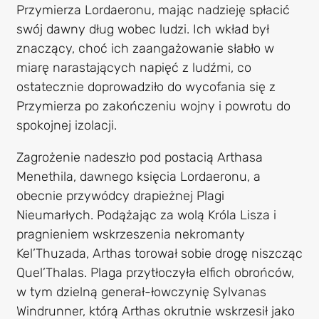
Przymierza Lordaeronu, mając nadzieję spłacić
swój dawny dług wobec ludzi. Ich wkład był
znaczący, choć ich zaangażowanie słabło w
miarę narastających napięć z ludźmi, co
ostatecznie doprowadziło do wycofania się z
Przymierza po zakończeniu wojny i powrotu do
spokojnej izolacji.
Zagrożenie nadeszło pod postacią Arthasa
Menethila, dawnego księcia Lordaeronu, a
obecnie przywódcy drapieżnej Plagi
Nieumarłych. Podążając za wolą Króla Lisza i
pragnieniem wskrzeszenia nekromanty
Kel’Thuzada, Arthas torował sobie drogę niszcząc
Quel’Thalas. Plaga przytłoczyła elfich obrońców,
w tym dzielną generał-łowczynię Sylvanas
Windrunner, którą Arthas okrutnie wskrzesił jako