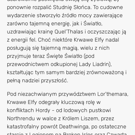
ponownie rozpalić Studnię Słońca. To cudowne
wydarzenie stworzyło źródło mocy zawierające
zarówno tajemną energię, jak i Światło,
uzdrawiając krainę Quel’Thalas i oczyszczając ją
z energii fel. Choć niektóre Krwawe Elfy nadal
posługują się tajemną magią, wielu z nich
przyjmuje teraz Święte Światło (pod
przewodnictwem odkupionej Lady Liadrin),
kształtując tym samym bardziej zrównoważoną i
pełną nadziei przyszłość.
Pod niezachwianym przywództwem Lor’themara,
Krwawe Elfy odegrały kluczową rolę w
konfliktach Hordy - od lodowych pustkowi
Northrendu w walce z Królem Liszem, przez
katastrofalny powrót Deathwinga, po ostateczne
starcie z Legionem na Broken Isles oraz Czwartą