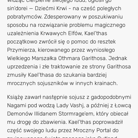
sin’dorei — Dziećmi Krwi - na cześć poległych
pobratymców. Zdesperowany w poszukiwaniu
sposobu na rozwiązanie problemu magicznego
uzależnienia Krwawych Elfów, Kael’thas
początkowo zwrócił się o pomoc do resztek
Przymierza, kierowanego przez wyniosłego
Wielkiego Marszałka Othmara Garithosa. Jednak
uprzedzenia i złe traktowanie ze strony Garithosa
zmusiły Kael’thasa do szukania bardziej
mrocznych sojuszników w innych krainach.
Książę zawarł następnie sojusz z gadopodobnymi
Nagami pod wodzą Lady Vashj, a później z Łowcą
Demonów Illidanem Stormrage’em, który obiecał
mu drogę do zbawienia. Kael’thas poprowadził
część swojego ludu przez Mroczny Portal do