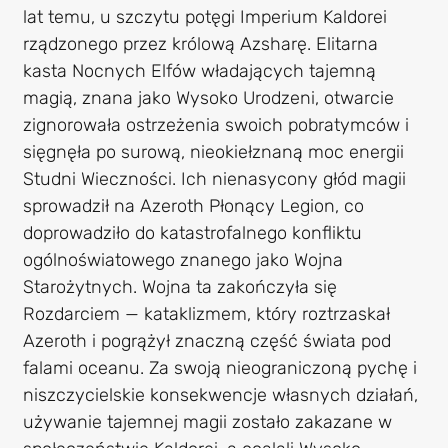
lat temu, u szczytu potęgi Imperium Kaldorei
rządzonego przez królową Azsharę. Elitarna
kasta Nocnych Elfów władających tajemną
magią, znana jako Wysoko Urodzeni, otwarcie
zignorowała ostrzeżenia swoich pobratymców i
sięgnęła po surową, nieokiełznaną moc energii
Studni Wieczności. Ich nienasycony głód magii
sprowadził na Azeroth Płonący Legion, co
doprowadziło do katastrofalnego konfliktu
ogólnoświatowego znanego jako Wojna
Starożytnych. Wojna ta zakończyła się
Rozdarciem — kataklizmem, który roztrzaskał
Azeroth i pogrążył znaczną część świata pod
falami oceanu. Za swoją nieograniczoną pychę i
niszczycielskie konsekwencje własnych działań,
używanie tajemnej magii zostało zakazane w