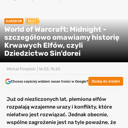
HARDKOR
566V
World of Warcraft: Midnight -
szczegółowo omawiamy historię
Krwawych Elfów, czyli
Dziedzictwo Sin'dorei
Michał Porębski
| 16.03, 15:20
Dodaj do źródeł
Chcesz częściej widzieć nasze treści w Google?
Już od niezliczonych lat, plemiona elfów
rozpalają wzajemne urazy i konflikty, które
niełatwo jest rozwiązać. Jednak obecnie,
wspólne zagrożenie jest na tyle poważne, że