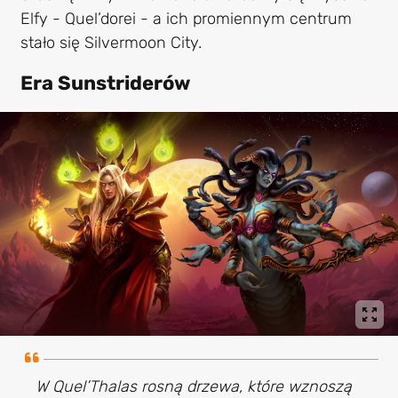
Elfy - Quel’dorei - a ich promiennym centrum
stało się Silvermoon City.
Era Sunstriderów
W Quel’Thalas rosną drzewa, które wznoszą