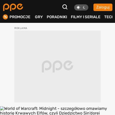
Zaloguj
ierdź
PROMOCJE
GRY
PORADNIKI
FILMY I SERIALE
TECH