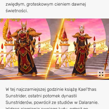
zwiędłym, groteskowym cieniem dawnej
świetności.
W tej najczarniejszej godzinie książę Kael’thas
Sunstrider, ostatni potomek dynastii
Sunstriderów, powrócił ze studiów w Dalaranie.
Widząc cierpienie swojego ludu, ogłosił go