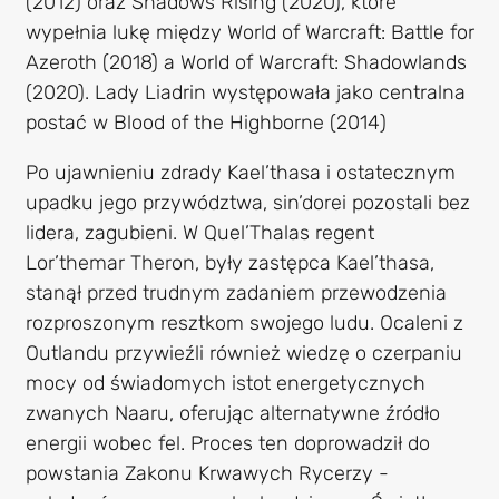
(2012) oraz Shadows Rising (2020), które
wypełnia lukę między World of Warcraft: Battle for
Azeroth (2018) a World of Warcraft: Shadowlands
(2020). Lady Liadrin występowała jako centralna
postać w Blood of the Highborne (2014)
Po ujawnieniu zdrady Kael’thasa i ostatecznym
upadku jego przywództwa, sin’dorei pozostali bez
lidera, zagubieni. W Quel’Thalas regent
Lor’themar Theron, były zastępca Kael’thasa,
stanął przed trudnym zadaniem przewodzenia
rozproszonym resztkom swojego ludu. Ocaleni z
Outlandu przywieźli również wiedzę o czerpaniu
mocy od świadomych istot energetycznych
zwanych Naaru, oferując alternatywne źródło
energii wobec fel. Proces ten doprowadził do
powstania Zakonu Krwawych Rycerzy -