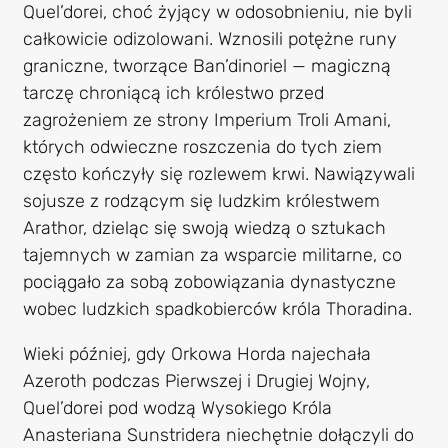
Quel’dorei, choć żyjący w odosobnieniu, nie byli
całkowicie odizolowani. Wznosili potężne runy
graniczne, tworzące Ban’dinoriel — magiczną
tarczę chroniącą ich królestwo przed
zagrożeniem ze strony Imperium Troli Amani,
których odwieczne roszczenia do tych ziem
często kończyły się rozlewem krwi. Nawiązywali
sojusze z rodzącym się ludzkim królestwem
Arathor, dzieląc się swoją wiedzą o sztukach
tajemnych w zamian za wsparcie militarne, co
pociągało za sobą zobowiązania dynastyczne
wobec ludzkich spadkobierców króla Thoradina.
Wieki później, gdy Orkowa Horda najechała
Azeroth podczas Pierwszej i Drugiej Wojny,
Quel’dorei pod wodzą Wysokiego Króla
Anasteriana Sunstridera niechętnie dołączyli do