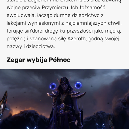
Wojnę przeciw Przymierzu. Ich tożsamość
ewoluowała, łącząc dumne dziedzictwo z
lekcjami wyniesionymi z najciemniejszych chwil,
torując sin’dorei drogę ku przyszłości jako mądrą,
potężną i szanowaną siłę Azeroth, godną swojej
nazwy i dziedzictwa.
Zegar wybija Północ