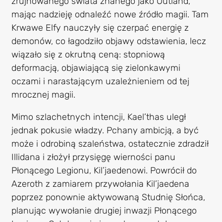
zrujnowanego świata znanego jako Outland,
mając nadzieję odnaleźć nowe źródło magii. Tam
Krwawe Elfy nauczyły się czerpać energię z
demonów, co łagodziło objawy odstawienia, lecz
wiązało się z okrutną ceną: stopniową
deformacją, objawiającą się zielonkawymi
oczami i narastającym uzależnieniem od tej
mrocznej magii.
Mimo szlachetnych intencji, Kael’thas uległ
jednak pokusie władzy. Pchany ambicją, a być
może i odrobiną szaleństwa, ostatecznie zdradził
Illidana i złożył przysięgę wierności panu
Płonącego Legionu, Kil’jaedenowi. Powrócił do
Azeroth z zamiarem przywołania Kil’jaedena
poprzez ponownie aktywowaną Studnię Słońca,
planując wywołanie drugiej inwazji Płonącego