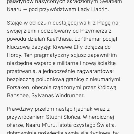
paladynów nasyconych skradzionym Światłem
Naaru — pod przywództwem Lady Liadrin.
Stając w obliczu nieustającej walki z Plagą na
swojej ziemi i odizolowany od Przymierza z
powodu działań Kael’thasa, Lor’themar podjął
kluczową decyzję: Krwawe Elfy dołączą do
Hordy. Ten pragmatyczny sojusz zapewnił im
niezbędne wsparcie militarne i nową ścieżkę
przetrwania, a jednocześnie zagwarantował
bezpieczną południową granicę z nieumarłymi
Forsaken, obecnie rządzonymi przez Królową
Banshee, Sylvanas Windrunner.
Prawdziwy przełom nastąpił jednak wraz z
przywróceniem Studni Słońca. W heroicznej
ofierze, Naaru M’uru, istota czystego Światła,
dobrowolnie poświęciła swoją siłę życiową, by