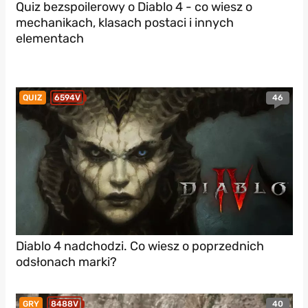
Quiz bezspoilerowy o Diablo 4 - co wiesz o
mechanikach, klasach postaci i innych
elementach
46
QUIZ
6594V
Diablo 4 nadchodzi. Co wiesz o poprzednich
odsłonach marki?
40
GRY
8488V