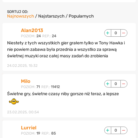
SORTUJ OD:
Najnowszych
/
Najstarszych
/
Popularnych
Alan2013
0
POZIOM:
24
REP.:
24
Niestety z tych wszystkich gier grałem tylko w Tony Hawka i
nie powiem zabawa była przednia a wszystko za sprawą
świetnej muzyki oraz całej masy zadań do zrobienia
24.02.2025, 15:32
Milo
0
POZIOM:
71
REP.:
11412
Świetne gry, świetne czasy niby gorsze niż teraz, a lepsze
23.02.2025, 00:54
Lurriel
0
POZIOM:
19
REP.:
85