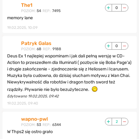
The1
0
POZIOM:
54
REP.:
7495
memory lane
19.02.2025, 10:09
Patryk Galas
0
POZIOM:
68
REP.:
9188
Deus Ex 1 najlepiej wspominam i jak dali pełną wersję w CD-
Action to przeszedłem dla Illuminati ( pozbycie się Boba Page'a)
i drugie zakończenie - zjednoczenie się z Heliosem i Icarusem.
Muzyka była cudowna, do dzisiaj słucham motywu z Wan Chai.
Niewykrywalność dla robotów i dragon tooth sword też
rządziły. Pływanie nie było bezużyteczne.
Edytowano 19.02.2025, 09:42
19.02.2025, 09:40
wapno-pwl
2
POZIOM:
53
REP.:
6344
W Thps2 się ostro grało