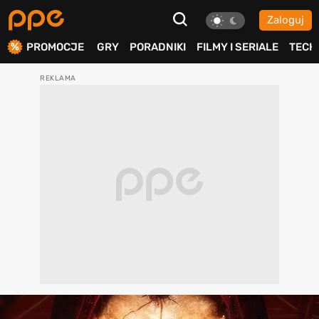
Zaloguj
ierdź
PROMOCJE
GRY
PORADNIKI
FILMY I SERIALE
TECH