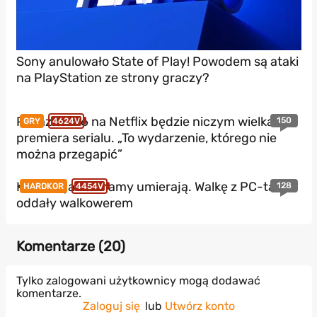
Sony anulowało State of Play! Powodem są ataki
na PlayStation ze strony graczy?
Pokaz GTA 6 na Netflix będzie niczym wielka
150
GRY
4624V
premiera serialu. „To wydarzenie, którego nie
można przegapić”
Konsole jakie znamy umierają. Walkę z PC-tami
128
HARDKOR
4454V
oddały walkowerem
Komentarze (
20
)
Tylko zalogowani użytkownicy mogą dodawać
komentarze.
Zaloguj się
lub
Utwórz konto