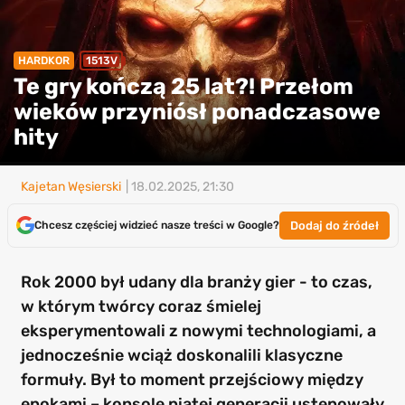
HARDKOR
1513V
Te gry kończą 25 lat?! Przełom
wieków przyniósł ponadczasowe
hity
Kajetan Węsierski
| 18.02.2025, 21:30
Dodaj do źródeł
Chcesz częściej widzieć nasze treści w Google?
Rok 2000 był udany dla branży gier - to czas,
w którym twórcy coraz śmielej
eksperymentowali z nowymi technologiami, a
jednocześnie wciąż doskonalili klasyczne
formuły. Był to moment przejściowy między
epokami – konsole piątej generacji ustępowały