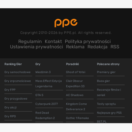
Copyright 2010-2026 by PPE.pl. All rights reserved.
Regulamin
Kontakt
Polityka prywatności
Ustawienia prywatności
Reklama
Redakcja
RSS
Ranking Gier
Gry
Poradniki
Polecane strony
Gry samochodowe
Wiedźmin 3
Ghost of Yotei
Premiery gier
Gry zręcznościowe
Mass Effect Edycja
Clair Obscur
Baza gier
Legendarna
Expedition 33
Gry FPP
Recenzje filmów i
GTA 5
AC Shadows
seriali
Gry przygodowe
Cyberpunk 2077
Kingdom Come
Testy sprzętu
Gry akcji
Deliverance 2
Red Dead
Najlepsze gry PS5
Gry RPG
Redemption 2
Gothic 1 Remake
BET.PL
Gry horror
The Last of Us Part 1
AC Black Flag
Najlepsze gry XBOX