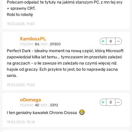
Polecam odpalać te tytuły na jakimś starszym PC, z mn tej ery
+ sprawny CRT.
Robi to robotę
19.02.2025, 11:43
KamilossPL
0
POZIOM:
86
REP.:
29300
Perfect Dark - idealny moment na nową część, którą Microsoft
zapowiedział kilka lat temu... tymczasem im przestało zależeć
na graczach - o ile zawsze im zależało na czymś więcej niż
hajsie od graczy. Ech przykre to jest, bo to naprawdę zacna
seria.
19.02.2025, 11:00
oOomega
0
POZIOM:
40
REP.:
3392
I ten genialny kawałek Chrono Crossa
19.02.2025, 10:14