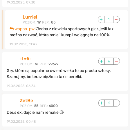
19.02.2025, 07:30
Lurriel
1
POZIOM:
19
REP.:
85
wapno-pwl
Jedna z niewielu sportowych gier, jeśli tak
można nazwać, która mnie i kumpli wciągnęła na 100%
19.02.2025, 11:43
-Infi-
6
POZIOM:
76
REP.:
29627
Gry, które są popularne ćwierć wieku to po prostu sztosy.
Szanujmy, bo teraz ciężko o takie perełki.
19.02.2025, 06:34
ZetBe
2
POZIOM:
55
REP.:
6000
Deus ex, dajcie nam remake 🥲
19.02.2025, 00:48