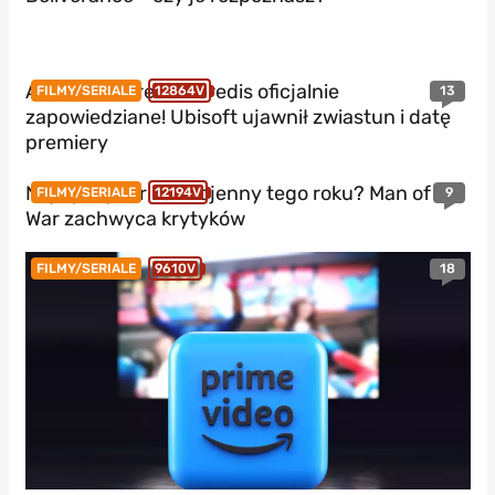
Assassin’s Creed Heredis oficjalnie
13
FILMY/SERIALE
12864V
zapowiedziane! Ubisoft ujawnił zwiastun i datę
premiery
Najlepszy thriller wojenny tego roku? Man of
9
FILMY/SERIALE
12194V
War zachwyca krytyków
18
FILMY/SERIALE
9610V