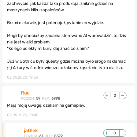
zachwycie, jak każda taka produkcja, zniknie gdzieś na
maszynach kilku zapaleńców.
Brzmi ciekawie, jest potencjał, pytanie co wyjdzie.
Mogli by chociażby zadania sterowane AI wprowadzić, to dziś
nie jest wielki problem.
"Kolego uciekły mi kury, daj znać co z nimi"
Już w Gothicu były questy gdzie można było srogo nakłamać
;-) A kury w średniowieczu to łakomy kąsek nie tylko dla lisa.
02.05.2020, 19:33
Raa
0
POZIOM:
59
REP.:
6998
Mają moją uwagę, czekam na gameplay.
02.05.2020, 18:45
ja0lek
0
POZIOM:
67
REP.:
8372