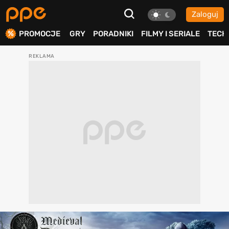
Zaloguj
ierdź
PROMOCJE
GRY
PORADNIKI
FILMY I SERIALE
TECH