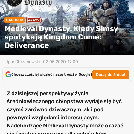
HARDKOR
4749V
Medieval Dynasty. Kiedy Simsy
spotykają Kingdom Come:
Deliverance
Igor Chrzanowski
| 02.05.2020, 17:00
Dodaj do źródeł
Chcesz częściej widzieć nasze treści w Google?
Z dzisiejszej perspektywy życie
średniowiecznego chłopstwa wydaje się być
czymś zarówno dziwacznym jak i pod
pewnymi względami interesującym.
Nadchodzące Medieval Dynasty może okazać
się świetną propozycją dla miłośników