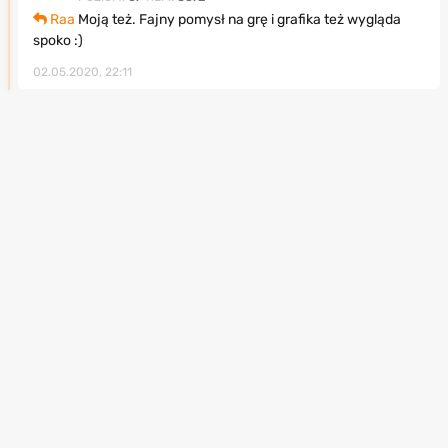
Raa
Moją też. Fajny pomysł na grę i grafika też wygląda
spoko :)
02.05.2020, 22:11
Copyright 2010-2026 by PPE.pl. All rights reserved.
Regulamin
Kontakt
Polityka prywatności
Ustawienia prywatności
Reklama
Redakcja
RSS
Ranking Gier
Gry
Poradniki
Polecane strony
Gry samochodowe
Wiedźmin 3
Ghost of Yotei
Premiery gier
Gry zręcznościowe
Mass Effect Edycja
Clair Obscur
Baza gier
Legendarna
Expedition 33
Gry FPP
Recenzje filmów i
GTA 5
AC Shadows
seriali
Gry przygodowe