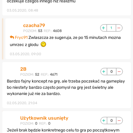
oczekuje czegoś innego niż realizmu
03.05.2020, 08:48
czacha79
1
POZIOM:
53
REP.:
4608
Fryc91
Zwlaszcza ze sugeruja, ze po 15 minutach mozna
umrzec z glodu
03.05.2020, 09:00
2B
0
POZIOM:
52
REP.:
4671
Bardzo fajny koncept na grę, ale trzeba poczekać na gameplay
bo niestety bardzo często pomysł na grę jest świetny ale
wykonanie już nie za bardzo.
02.05.2020, 21:04
Użytkownik usunięty
0
POZIOM:
0
REP.:
0
Jeżeli brak będzie konkretnego celu to gra po początkowym