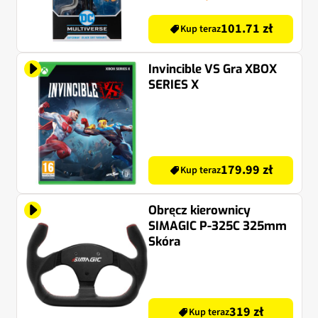
101.71 zł
Kup teraz
Invincible VS Gra XBOX
SERIES X
179.99 zł
Kup teraz
Obręcz kierownicy
SIMAGIC P-325C 325mm
Skóra
319 zł
Kup teraz