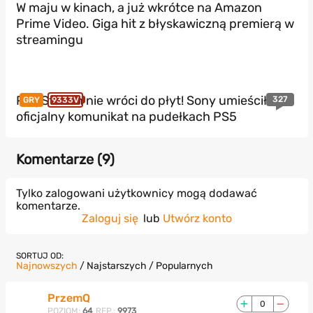
W maju w kinach, a już wkrótce na Amazon
Prime Video. Giga hit z błyskawiczną premierą w
streamingu
PlayStation nie wróci do płyt! Sony umieściło
327
GRY
9333V
oficjalny komunikat na pudełkach PS5
Komentarze (
9
)
Tylko zalogowani użytkownicy mogą dodawać
komentarze.
Zaloguj się
lub
Utwórz konto
SORTUJ OD:
Najnowszych
/
Najstarszych
/
Popularnych
PrzemQ
0
POZIOM:
64
REP.:
9973