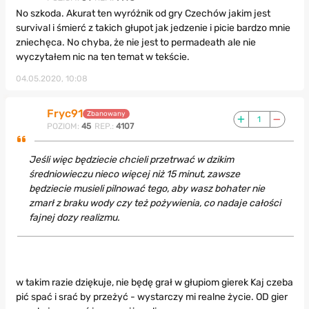
No szkoda. Akurat ten wyróżnik od gry Czechów jakim jest
survival i śmierć z takich głupot jak jedzenie i picie bardzo mnie
zniechęca. No chyba, że nie jest to permadeath ale nie
wyczytałem nic na ten temat w tekście.
04.05.2020, 10:08
Fryc91
Zbanowany
1
POZIOM:
45
REP.:
4107
Jeśli więc będziecie chcieli przetrwać w dzikim
średniowieczu nieco więcej niż 15 minut, zawsze
będziecie musieli pilnować tego, aby wasz bohater nie
zmarł z braku wody czy też pożywienia, co nadaje całości
fajnej dozy realizmu.
w takim razie dziękuje, nie będę grał w głupiom gierek Kaj czeba
pić spać i srać by przeżyć - wystarczy mi realne życie. OD gier