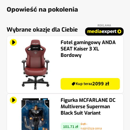
Opowieść na pokolenia
REKLAMA
Wybrane okazje dla Ciebie
Fotel gamingowy ANDA
SEAT Kaiser 3 XL
Bordowy
2099 zł
Kup teraz
Figurka MCFARLANE DC
Multiverse Superman
Black Suit Variant
0 zł
-
101.71 zł
najniższa cena