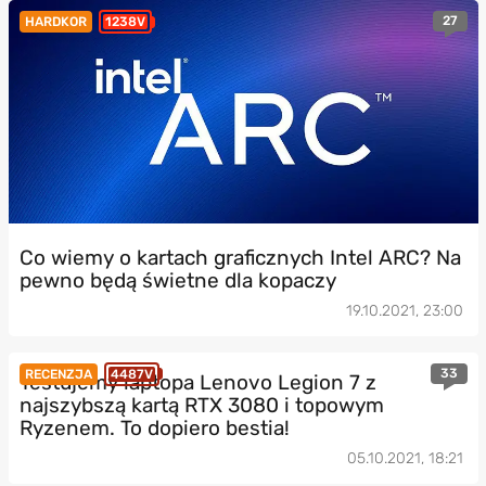
27
HARDKOR
1238V
Co wiemy o kartach graficznych Intel ARC? Na
pewno będą świetne dla kopaczy
19.10.2021, 23:00
33
RECENZJA
4487V
Testujemy laptopa Lenovo Legion 7 z
najszybszą kartą RTX 3080 i topowym
Ryzenem. To dopiero bestia!
05.10.2021, 18:21