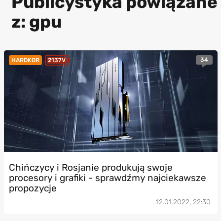
Publicystyka powiązane
z: gpu
34
HARDKOR
2137V
Chińczycy i Rosjanie produkują swoje
procesory i grafiki - sprawdźmy najciekawsze
propozycje
12.01.2022, 22:30