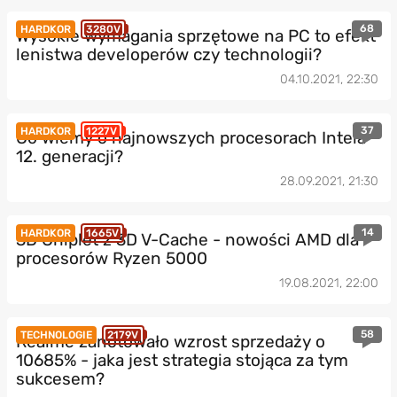
68
HARDKOR
3280V
Wysokie wymagania sprzętowe na PC to efekt
lenistwa developerów czy technologii?
04.10.2021, 22:30
37
HARDKOR
1227V
Co wiemy o najnowszych procesorach Intela
12. generacji?
28.09.2021, 21:30
14
HARDKOR
1665V
3D Chiplet z 3D V-Cache - nowości AMD dla
procesorów Ryzen 5000
19.08.2021, 22:00
58
TECHNOLOGIE
2179V
Realme zanotowało wzrost sprzedaży o
10685% - jaka jest strategia stojąca za tym
sukcesem?