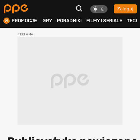
Zaloguj
ierdź
PROMOCJE
GRY
PORADNIKI
FILMY I SERIALE
TECH