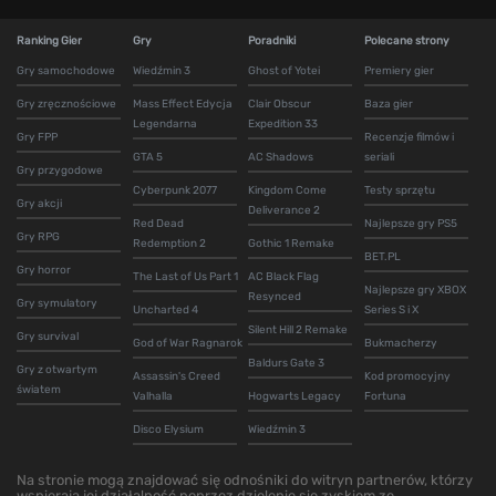
Ranking Gier
Gry
Poradniki
Polecane strony
Gry samochodowe
Wiedźmin 3
Ghost of Yotei
Premiery gier
Gry zręcznościowe
Mass Effect Edycja
Clair Obscur
Baza gier
Legendarna
Expedition 33
Gry FPP
Recenzje filmów i
GTA 5
AC Shadows
seriali
Gry przygodowe
Cyberpunk 2077
Kingdom Come
Testy sprzętu
Gry akcji
Deliverance 2
Red Dead
Najlepsze gry PS5
Gry RPG
Redemption 2
Gothic 1 Remake
BET.PL
Gry horror
The Last of Us Part 1
AC Black Flag
Najlepsze gry XBOX
Resynced
Gry symulatory
Uncharted 4
Series S i X
Silent Hill 2 Remake
Gry survival
God of War Ragnarok
Bukmacherzy
Baldurs Gate 3
Gry z otwartym
Assassin's Creed
Kod promocyjny
światem
Valhalla
Hogwarts Legacy
Fortuna
Disco Elysium
Wiedźmin 3
Na stronie mogą znajdować się odnośniki do witryn partnerów, którzy
wspierają jej działalność poprzez dzielenie się zyskiem ze