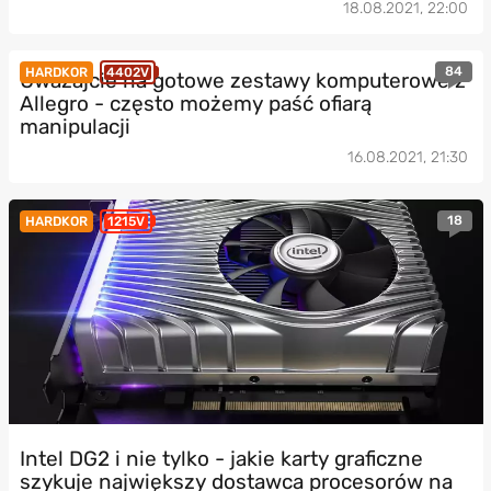
18.08.2021, 22:00
84
HARDKOR
4402V
Uważajcie na gotowe zestawy komputerowe z
Allegro - często możemy paść ofiarą
manipulacji
16.08.2021, 21:30
18
HARDKOR
1215V
Intel DG2 i nie tylko - jakie karty graficzne
szykuje największy dostawca procesorów na