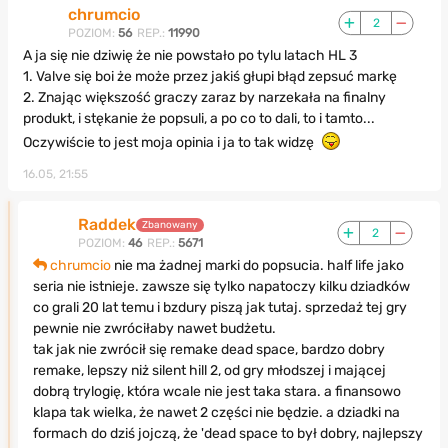
chrumcio
2
POZIOM:
56
REP.:
11990
A ja się nie dziwię że nie powstało po tylu latach HL 3
1. Valve się boi że może przez jakiś głupi błąd zepsuć markę
2. Znając większość graczy zaraz by narzekała na finalny
produkt, i stękanie że popsuli, a po co to dali, to i tamto...
Oczywiście to jest moja opinia i ja to tak widzę
16.05, 21:55
Raddek
Zbanowany
2
POZIOM:
46
REP.:
5671
chrumcio
nie ma żadnej marki do popsucia. half life jako
seria nie istnieje. zawsze się tylko napatoczy kilku dziadków
co grali 20 lat temu i bzdury piszą jak tutaj. sprzedaż tej gry
pewnie nie zwróciłaby nawet budżetu.
tak jak nie zwrócił się remake dead space, bardzo dobry
remake, lepszy niż silent hill 2, od gry młodszej i mającej
dobrą trylogię, która wcale nie jest taka stara. a finansowo
klapa tak wielka, że nawet 2 części nie będzie. a dziadki na
formach do dziś jojczą, że 'dead space to był dobry, najlepszy