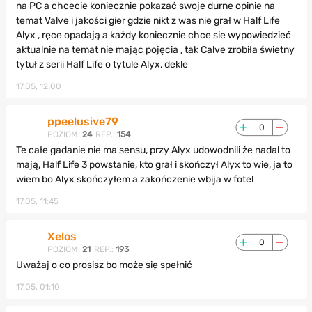
na PC a chcecie koniecznie pokazać swoje durne opinie na
temat Valve i jakości gier gdzie nikt z was nie grał w Half Life
Alyx , ręce opadają a każdy koniecznie chce sie wypowiedzieć
aktualnie na temat nie mając pojęcia , tak Calve zrobiła świetny
tytuł z serii Half Life o tytule Alyx, dekle
17.05, 12:00
ppeelusive79
0
POZIOM:
24
REP.:
154
Te całe gadanie nie ma sensu, przy Alyx udowodnili że nadal to
mają, Half Life 3 powstanie, kto grał i skończył Alyx to wie, ja to
wiem bo Alyx skończyłem a zakończenie wbija w fotel
17.05, 11:45
Xelos
0
POZIOM:
21
REP.:
193
Uważaj o co prosisz bo może się spełnić
17.05, 01:10