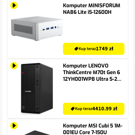
Komputer MINISFORUM
NAB6 Lite i5-12600H
1749 zł
Kup teraz
Komputer LENOVO
ThinkCentre M70t Gen 6
12YH001WPB Ultra 5-235
16GB RAM 512GB SSD
DVD Wi-Fi Windows 11
Professional
4410.99 zł
Kup teraz
Komputer MSI Cubi 5 1M-
001EU Core 7-150U