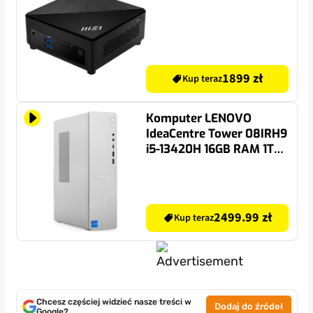
1899 zł
Kup teraz
Komputer LENOVO
IdeaCentre Tower 08IRH9
i5-13420H 16GB RAM 1TB
SSD Wi-Fi
2499.99 zł
Kup teraz
Chcesz częściej widzieć nasze treści w
Dodaj do źródeł
Google?