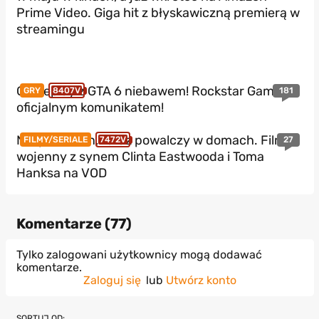
Prime Video. Giga hit z błyskawiczną premierą w
streamingu
Gameplay z GTA 6 niebawem! Rockstar Games z
181
GRY
8407V
oficjalnym komunikatem!
Nie podbił kin, teraz powalczy w domach. Film
27
FILMY/SERIALE
7472V
wojenny z synem Clinta Eastwooda i Toma
Hanksa na VOD
Komentarze (
77
)
Tylko zalogowani użytkownicy mogą dodawać
komentarze.
Zaloguj się
lub
Utwórz konto
SORTUJ OD: