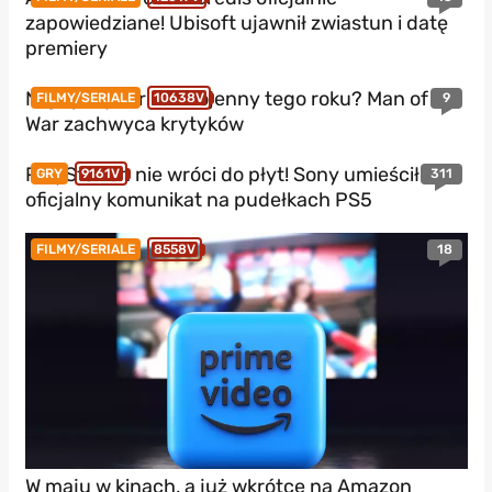
zapowiedziane! Ubisoft ujawnił zwiastun i datę
premiery
Najlepszy thriller wojenny tego roku? Man of
9
FILMY/SERIALE
10638V
War zachwyca krytyków
PlayStation nie wróci do płyt! Sony umieściło
311
GRY
9161V
oficjalny komunikat na pudełkach PS5
18
FILMY/SERIALE
8558V
W maju w kinach, a już wkrótce na Amazon