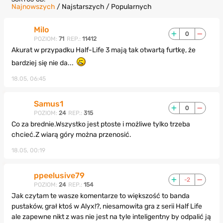
Najnowszych
/
Najstarszych
/
Popularnych
Milo
0
POZIOM:
71
REP.:
11412
Akurat w przypadku Half-Life 3 mają tak otwartą furtkę, że
bardziej się nie da...
18.05, 06:45
Samus1
0
POZIOM:
24
REP.:
315
Co za brednie.Wszystko jest ptoste i możliwe tylko trzeba
chcieć.Z wiarą góry można przenosić.
18.05, 00:19
ppeelusive79
-2
POZIOM:
24
REP.:
154
Jak czytam te wasze komentarze to większość to banda
pustaków, grał ktoś w Alyx!?, niesamowita gra z serii Half Life
ale zapewne nikt z was nie jest na tyle inteligentny by odpalić ją