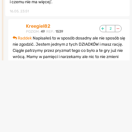
i czemu nie ma więcej'.
16.05, 23:51
Kreegiel82
2
POZIOM:
49
REP.:
1539
Raddek
Napisałeś to w sposób dosadny ale nie sposób się
nie zgodzić. Jestem jednym z tych DZIADKÓW i masz rację.
Ciągle patrzymy przez pryzmat tego co było a te gry już nie
wrócą. Mamy w pamięci i narzekamy ale nic to nie zmieni
już. Teraz gry to maszyna do zarabiania pieniędzy a nie
sztuka. Plusik dla ciebie.
17.05, 08:28
ppeelusive79
0
POZIOM:
24
REP.:
154
Kreegiel82
Zagraj w Alyx to pogadamy
17.05, 11:48
Raddek
Zbanowany
0