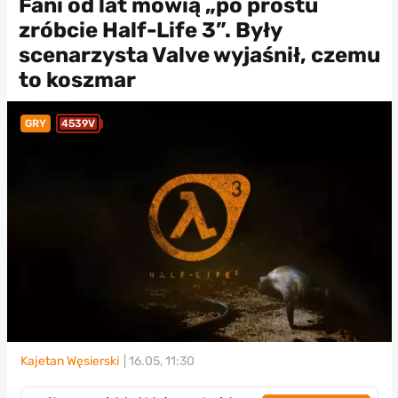
Fani od lat mówią „po prostu
zróbcie Half-Life 3”. Były
scenarzysta Valve wyjaśnił, czemu
to koszmar
GRY
4539V
Kajetan Węsierski
| 16.05, 11:30