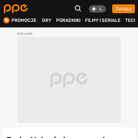
Zaloguj
ierdź
PROMOCJE
GRY
PORADNIKI
FILMY I SERIALE
TECH