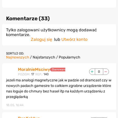
Komentarze (
33
)
Tylko zalogowani użytkownicy mogą dodawać
komentarze.
Zaloguj się
lub
Utwórz konto
SORTUJ OD:
Najnowszych
/
Najstarszych
/
Popularnych
MoralnieMsciwy
Zbanowany
0
POZIOM:
17
REP.:
140
jezeli ma analogi magnetyczne jak w padzie od dramcast czy w
nowych padach gamesire to całkiem zgrabne urządzenie które
nas loguje do chmury bez haseł itp na każdym urządzeniu z
przeglądarką
18.05, 16:44