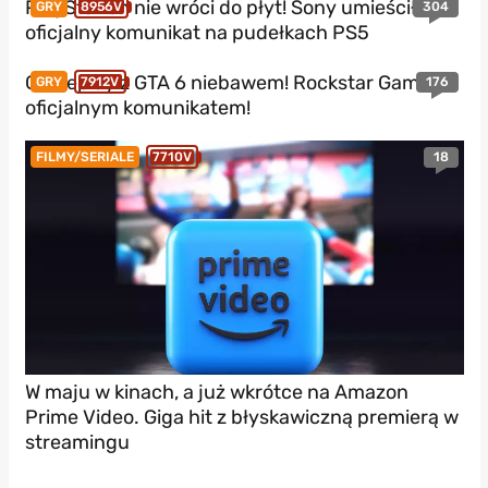
PlayStation nie wróci do płyt! Sony umieściło
304
GRY
8956V
oficjalny komunikat na pudełkach PS5
Gameplay z GTA 6 niebawem! Rockstar Games z
176
GRY
7912V
oficjalnym komunikatem!
18
FILMY/SERIALE
7710V
W maju w kinach, a już wkrótce na Amazon
Prime Video. Giga hit z błyskawiczną premierą w
streamingu