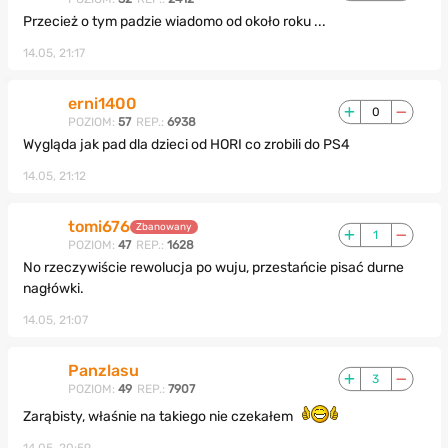
Przecież o tym padzie wiadomo od około roku ...
14.05, 21:17
erni1400
0
POZIOM:
57
REP.:
6938
Wygląda jak pad dla dzieci od HORI co zrobili do PS4
14.05, 21:12
tomi676
Zbanowany
1
POZIOM:
47
REP.:
1628
No rzeczywiście rewolucja po wuju, przestańcie pisać durne
nagłówki.
14.05, 21:07
Panzlasu
3
POZIOM:
49
REP.:
7907
Zarąbisty, właśnie na takiego nie czekałem
14.05, 20:59