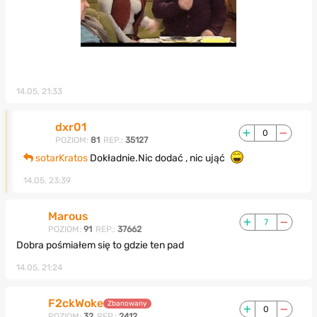
14.05, 21:33
dxr01
0
POZIOM:
81
REP.:
35127
sotarKratos
Dokładnie.Nic dodać , nic ująć
14.05, 23:39
Marous
7
POZIOM:
91
REP.:
37662
Dobra pośmiałem się to gdzie ten pad
14.05, 21:24
F2ckWoke
Zbanowany
0
POZIOM:
32
REP.:
2412