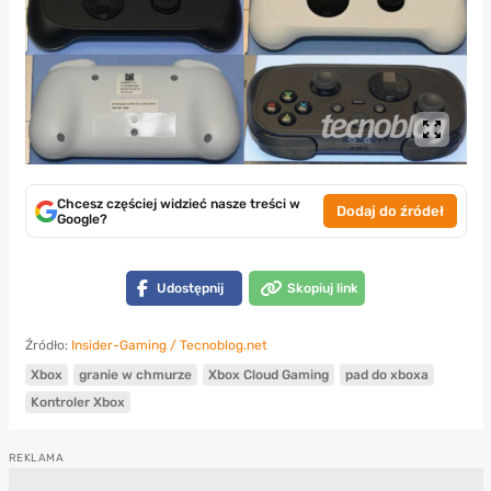
Chcesz częściej widzieć nasze treści w
Dodaj do źródeł
Google?
Udostępnij
Skopiuj link
Źródło:
Insider-Gaming / Tecnoblog.net
Xbox
granie w chmurze
Xbox Cloud Gaming
pad do xboxa
Kontroler Xbox