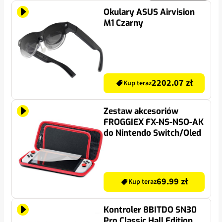
Okulary ASUS Airvision
M1 Czarny
2202.07 zł
Kup teraz
Zestaw akcesoriów
FROGGIEX FX-NS-NSO-AK
do Nintendo Switch/Oled
69.99 zł
Kup teraz
Kontroler 8BITDO SN30
Pro Classic Hall Edition