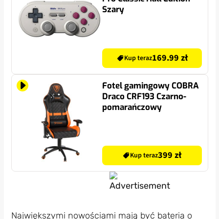
Szary
169.99 zł
Kup teraz
Fotel gamingowy COBRA
Draco CRF193 Czarno-
pomarańczowy
399 zł
Kup teraz
Największymi nowościami mają być bateria o