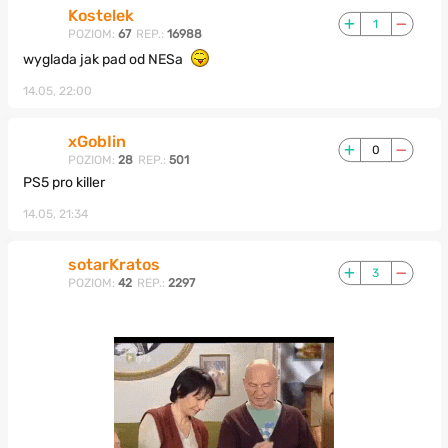
Kostelek
1
POZIOM:
67
REP.:
16988
wyglada jak pad od NESa
14.05, 22:00
xGobIin
0
POZIOM:
28
REP.:
501
PS5 pro killer
14.05, 21:34
sotarKratos
3
POZIOM:
42
REP.:
2297