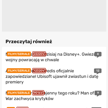
Przeczytaj również
Nowe Star Wars od dzisiaj na Disney+. Gwiezdne
4
FILMY/SERIALE
22220V
wojny powracają w chwale
Assassin’s Creed Heredis oficjalnie
12
FILMY/SERIALE
12320V
zapowiedziane! Ubisoft ujawnił zwiastun i datę
premiery
Najlepszy thriller wojenny tego roku? Man of
9
FILMY/SERIALE
9016V
War zachwyca krytyków