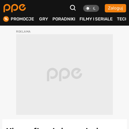
Zaloguj
ierdź
PROMOCJE
GRY
PORADNIKI
FILMY I SERIALE
TECH