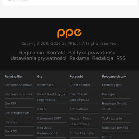
Copyright 2010-2026 by PPE.pl. All rights reserved.
Regulamin
Kontakt
Polityka prywatności
Ustawienia prywatności
Reklama
Redakcja
RSS
Ranking Gier
Gry
Poradniki
Polecane strony
Gry samochodowe
Wiedźmin 3
Ghost of Yotei
Premiery gier
Gry zręcznościowe
Mass Effect Edycja
Clair Obscur
Baza gier
Legendarna
Expedition 33
Gry FPP
Recenzje filmów i
GTA 5
AC Shadows
seriali
Gry przygodowe
Cyberpunk 2077
Kingdom Come
Testy sprzętu
Gry akcji
Deliverance 2
Red Dead
Najlepsze gry PS5
Gry RPG
Redemption 2
Gothic 1 Remake
BET.PL