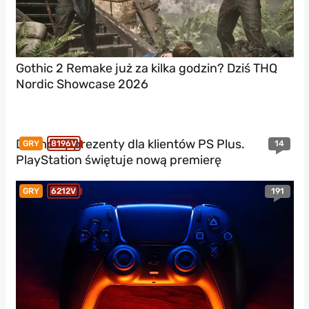
Gothic 2 Remake już za kilka godzin? Dziś THQ
Nordic Showcase 2026
Darmowy prezenty dla klientów PS Plus.
14
GRY
8196V
PlayStation świętuje nową premierę
191
GRY
6212V