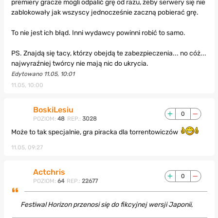
premiery gracze mogli odpalić grę od razu, żeby serwery się nie
zablokowały jak wszyscy jednocześnie zaczną pobierać grę.
To nie jest ich błąd. Inni wydawcy powinni robić to samo.
PS. Znajdą się tacy, którzy obejdą te zabezpieczenia... no cóż...
najwyraźniej twórcy nie mają nic do ukrycia.
Edytowano 11.05, 10:01
11.05, 10:00
BoskiLesiu
0
POZIOM:
48
REP.:
3028
Może to tak specjalnie, gra piracka dla torrentowiczów
11.05, 09:27
Actchris
0
POZIOM:
64
REP.:
22677
Festiwal Horizon przenosi się do fikcyjnej wersji Japonii,