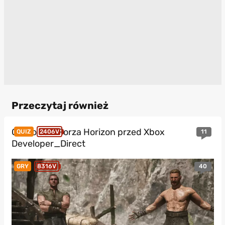
Przeczytaj również
Quiz o serii Forza Horizon przed Xbox
11
QUIZ
2406V
Developer_Direct
40
GRY
8316V