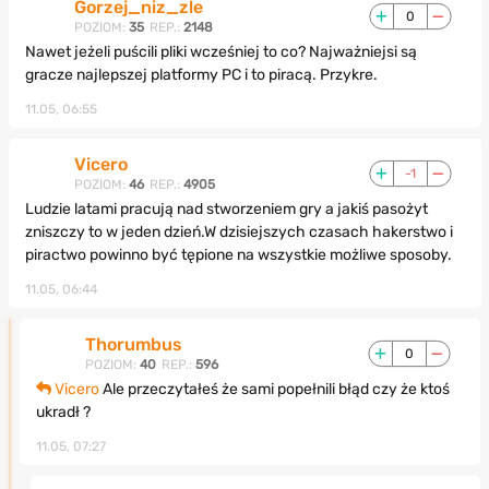
Gorzej_niz_zle
0
POZIOM:
35
REP.:
2148
Nawet jeżeli puścili pliki wcześniej to co? Najważniejsi są
gracze najlepszej platformy PC i to piracą. Przykre.
11.05, 06:55
Vicero
-1
POZIOM:
46
REP.:
4905
Ludzie latami pracują nad stworzeniem gry a jakiś pasożyt
zniszczy to w jeden dzień.W dzisiejszych czasach hakerstwo i
piractwo powinno być tępione na wszystkie możliwe sposoby.
11.05, 06:44
Thorumbus
0
POZIOM:
40
REP.:
596
Vicero
Ale przeczytałeś że sami popełnili błąd czy że ktoś
ukradł ?
11.05, 07:27