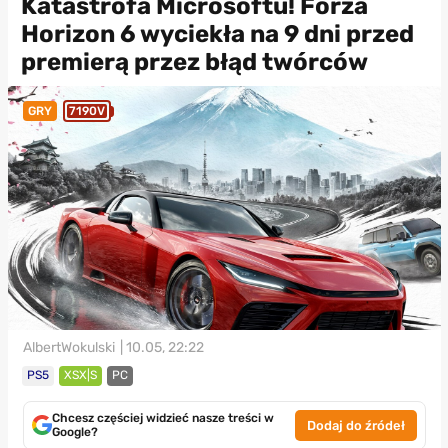
Katastrofa Microsoftu! Forza
Horizon 6 wyciekła na 9 dni przed
premierą przez błąd twórców
GRY
7190V
AlbertWokulski
| 10.05, 22:22
PS5
XSX|S
PC
Chcesz częściej widzieć nasze treści w
Dodaj do źródeł
Google?