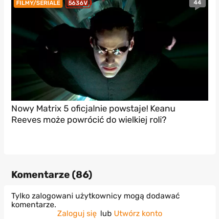
44
FILMY/SERIALE
5636V
Nowy Matrix 5 oficjalnie powstaje! Keanu
Reeves może powrócić do wielkiej roli?
Komentarze (
86
)
Tylko zalogowani użytkownicy mogą dodawać
komentarze.
Zaloguj się
lub
Utwórz konto