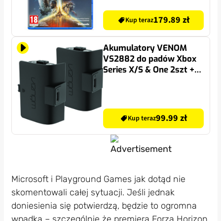
179.89 zł
Kup teraz
Akumulatory VENOM
VS2882 do padów Xbox
Series X/S & One 2szt +
3m kabel Czarny
99.99 zł
Kup teraz
Microsoft i Playground Games jak dotąd nie
skomentowali całej sytuacji. Jeśli jednak
doniesienia się potwierdzą, będzie to ogromna
wpadka – szczególnie że premiera Forza Horizon