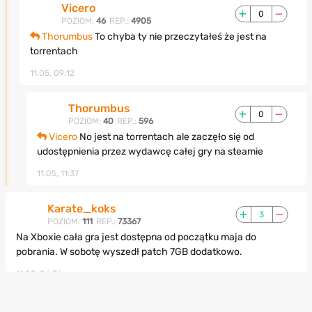
Vicero
0
POZIOM:
46
REP.:
4905
Thorumbus
To chyba ty nie przeczytałeś że jest na
torrentach
11.05, 09:12
Thorumbus
0
POZIOM:
40
REP.:
596
Vicero
No jest na torrentach ale zaczęło się od
udostępnienia przez wydawcę całej gry na steamie
11.05, 11:37
Karate_koks
3
POZIOM:
111
REP.:
73367
Na Xboxie cała gra jest dostępna od początku maja do
pobrania. W sobotę wyszedł patch 7GB dodatkowo.
11.05, 06:36
CryKillerPL