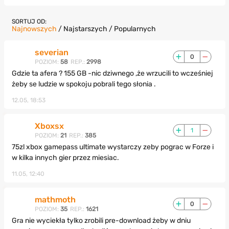
SORTUJ OD:
Najnowszych
/
Najstarszych
/
Popularnych
severian
0
POZIOM:
58
REP.:
2998
Gdzie ta afera ? 155 GB -nic dziwnego ,że wrzucili to wcześniej
żeby se ludzie w spokoju pobrali tego słonia .
12.05, 18:53
Xboxsx
1
POZIOM:
21
REP.:
385
75zl xbox gamepass ultimate wystarczy zeby pograc w Forze i
w kilka innych gier przez miesiac.
11.05, 12:40
mathmoth
0
POZIOM:
35
REP.:
1621
Gra nie wyciekła tylko zrobili pre-download żeby w dniu