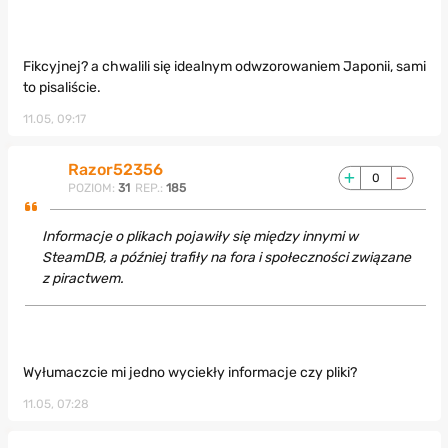
Fikcyjnej? a chwalili się idealnym odwzorowaniem Japonii, sami
to pisaliście.
11.05, 09:17
Razor52356
0
POZIOM:
31
REP.:
185
Informacje o plikach pojawiły się między innymi w
SteamDB, a później trafiły na fora i społeczności związane
z piractwem.
Wyłumaczcie mi jedno wyciekły informacje czy pliki?
11.05, 07:28