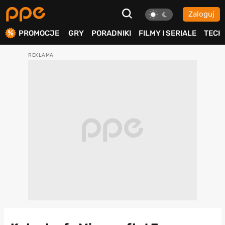
Zaloguj
ierdź
PROMOCJE
GRY
PORADNIKI
FILMY I SERIALE
TECH