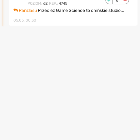
0
POZIOM:
62
REP.:
4745
Panzlasu
Przecież Game Science to chińskie studio...
05.05, 00:30