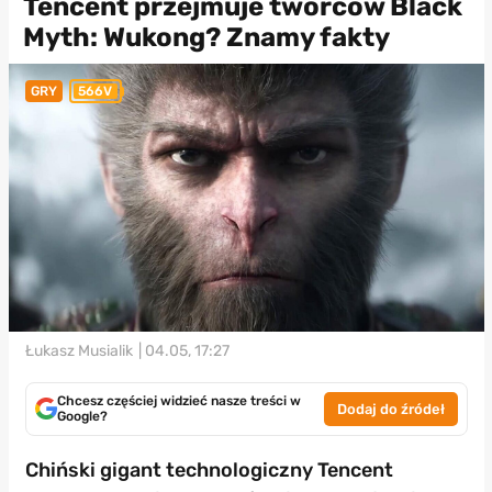
Tencent przejmuje twórców Black
Myth: Wukong? Znamy fakty
GRY
566V
Łukasz Musialik
| 04.05, 17:27
Chcesz częściej widzieć nasze treści w
Dodaj do źródeł
Google?
Chiński gigant technologiczny Tencent