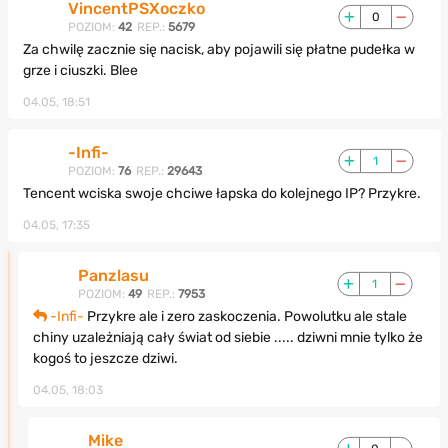
VincentPSXoczko
0
POZIOM:
42
REP.:
5679
Za chwilę zacznie się nacisk, aby pojawili się płatne pudełka w
grze i ciuszki. Blee
04.05, 18:51
-Infi-
1
POZIOM:
76
REP.:
29643
Tencent wciska swoje chciwe łapska do kolejnego IP? Przykre.
04.05, 17:35
Panzlasu
1
POZIOM:
49
REP.:
7953
-Infi-
Przykre ale i zero zaskoczenia. Powolutku ale stale
chiny uzależniają cały świat od siebie ..... dziwni mnie tylko że
kogoś to jeszcze dziwi.
04.05, 18:03
Mike