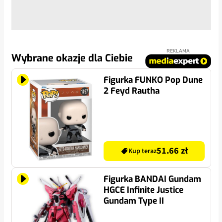
REKLAMA
Wybrane okazje dla Ciebie
Figurka FUNKO Pop Dune
2 Feyd Rautha
51.66 zł
Kup teraz
Figurka BANDAI Gundam
HGCE Infinite Justice
Gundam Type II