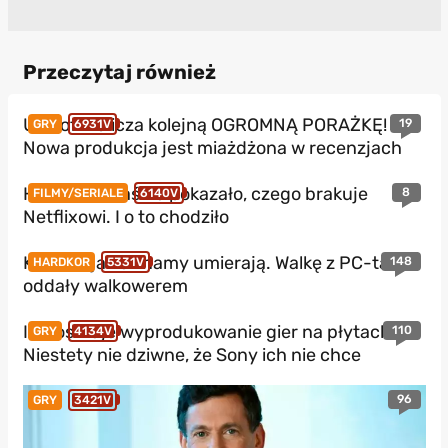
Przeczytaj również
Ubisoft zalicza kolejną OGROMNĄ PORAŻKĘ!
19
GRY
6931V
Nowa produkcja jest miażdżona w recenzjach
HBO Max właśnie pokazało, czego brakuje
8
FILMY/SERIALE
6140V
Netflixowi. I o to chodziło
Konsole jakie znamy umierają. Walkę z PC-tami
148
HARDKOR
5331V
oddały walkowerem
Ile kosztuje wyprodukowanie gier na płytach?
110
GRY
4134V
Niestety nie dziwne, że Sony ich nie chce
96
GRY
3421V