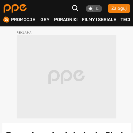
Zaloguj
ierdź
PROMOCJE
GRY
PORADNIKI
FILMY I SERIALE
TECH