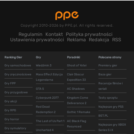
Copyright 2010-2026 by PPE.pl. All rights reserved.
Regulamin
Kontakt
Polityka prywatności
Ustawienia prywatności
Reklama
Redakcja
RSS
Ranking Gier
Gry
Poradniki
Polecane strony
Gry samochodowe
Wiedźmin 3
Ghost of Yotei
Premiery gier
Gry zręcznościowe
Mass Effect Edycja
Clair Obscur
Baza gier
Legendarna
Expedition 33
Gry FPP
Recenzje filmów i
GTA 5
AC Shadows
seriali
Gry przygodowe
Cyberpunk 2077
Kingdom Come
Testy sprzętu
Gry akcji
Deliverance 2
Red Dead
Najlepsze gry PS5
Gry RPG
Redemption 2
Gothic 1 Remake
BET.PL
Gry horror
The Last of Us Part 1
AC Black Flag
Najlepsze gry XBOX
Resynced
Gry symulatory
Uncharted 4
Series S i X