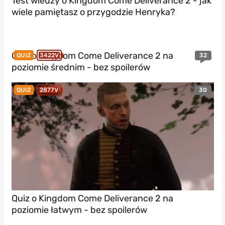
Test wiedzy o Kingdom Come Deliverance 2 - jak
wiele pamiętasz o przygodzie Henryka?
Quiz o Kingdom Come Deliverance 2 na
32
QUIZ
3422V
poziomie średnim - bez spoilerów
30
QUIZ
2877V
Quiz o Kingdom Come Deliverance 2 na
poziomie łatwym - bez spoilerów