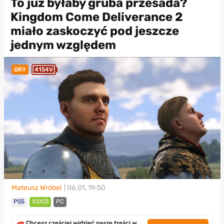
To już byłaby gruba przesada?
Kingdom Come Deliverance 2
miało zaskoczyć pod jeszcze
jednym względem
GRY
4154V
Mateusz Wróbel
| 06.01, 19:50
PS5
XSX|S
PC
Chcesz częściej widzieć nasze treści w