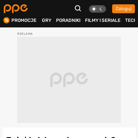
Zaloguj
ierdź
PROMOCJE
GRY
PORADNIKI
FILMY I SERIALE
TECH