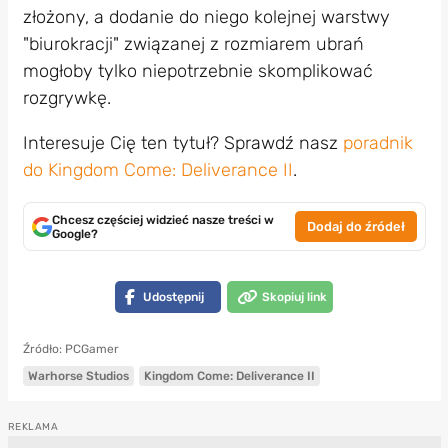
złożony, a dodanie do niego kolejnej warstwy
"biurokracji" związanej z rozmiarem ubrań
mogłoby tylko niepotrzebnie skomplikować
rozgrywkę.
Interesuje Cię ten tytuł? Sprawdź nasz
poradnik
do Kingdom Come: Deliverance II
.
Chcesz częściej widzieć nasze treści w
Dodaj do źródeł
Google?
Udostępnij
Skopiuj link
Źródło: PCGamer
Warhorse Studios
Kingdom Come: Deliverance II