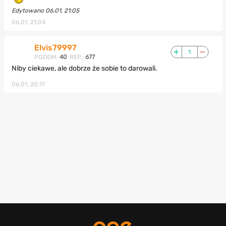
Edytowano 06.01, 21:05
06.01, 21:04
Elvis79997
1
POZIOM:
40
REP.:
677
Niby ciekawe, ale dobrze że sobie to darowali.
06.01, 20:17