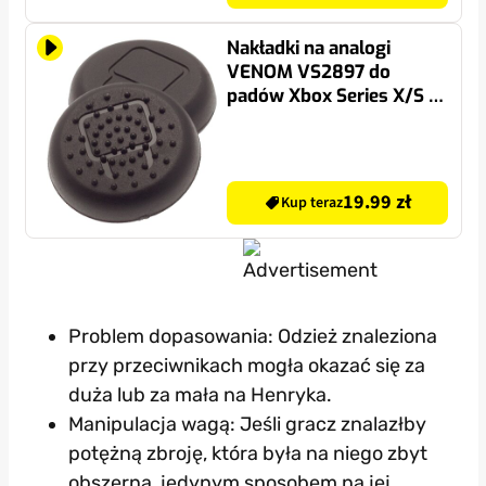
Nakładki na analogi
VENOM VS2897 do
padów Xbox Series X/S &
One 4 szt. Czarny
19.99 zł
Kup teraz
Problem dopasowania: Odzież znaleziona
przy przeciwnikach mogła okazać się za
duża lub za mała na Henryka.
Manipulacja wagą: Jeśli gracz znalazłby
potężną zbroję, która była na niego zbyt
obszerna, jedynym sposobem na jej