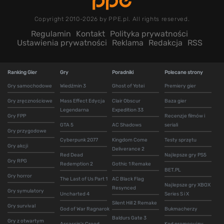
Copyright 2010-2026 by PPE.pl. All rights reserved.
Regulamin
Kontakt
Polityka prywatności
Ustawienia prywatności
Reklama
Redakcja
RSS
Ranking Gier
Gry
Poradniki
Polecane strony
Gry samochodowe
Wiedźmin 3
Ghost of Yotei
Premiery gier
Gry zręcznościowe
Mass Effect Edycja
Clair Obscur
Baza gier
Legendarna
Expedition 33
Gry FPP
Recenzje filmów i
GTA 5
AC Shadows
seriali
Gry przygodowe
Cyberpunk 2077
Kingdom Come
Testy sprzętu
Gry akcji
Deliverance 2
Red Dead
Najlepsze gry PS5
Gry RPG
Redemption 2
Gothic 1 Remake
BET.PL
Gry horror
The Last of Us Part 1
AC Black Flag
Najlepsze gry XBOX
Resynced
Gry symulatory
Uncharted 4
Series S i X
Silent Hill 2 Remake
Gry survival
God of War Ragnarok
Bukmacherzy
Baldurs Gate 3
Gry z otwartym