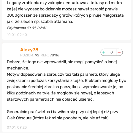
Legacy zrobieniu czy zakupie cecha kowala to kasy od metra
że jej nie wydasz bo dziennie możesz nawet zarobić prawie
3000groszen ze sprzedaży gratów których pilnuje Małgorzata
jak i ze zleceń np. szabla attamana.
Edytowano 10.01, 02:41
10.01, 02:40
Alexy78
0
POZIOM:
92
REP.:
78116
Dobrze, że tego nie wprowadzili, ale mogli pomyśleć o innej
mechanice.
Motyw dopasowania zbroi, czy też taki parametr, który ulega
zwiększeniu podczas korzystania z tejże. Efektem mogłoby być
posiadanie średniej zbroi na początku, a wymaksowanie jej po
kilku godzinach na tyle, że mogłoby się nowej, o lepszych
startowych parametrach nie opłacać ubierać.
Generalnie gra świetna i bawiłem się przy niej lepiej niż przy
Clair Obscure (które też mi się podobało, ale nie aż tak).
07.01, 09:23