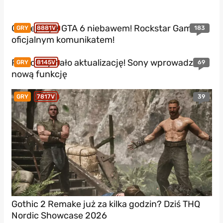
Gameplay z GTA 6 niebawem! Rockstar Games z
183
GRY
8881V
oficjalnym komunikatem!
PS5 otrzymało aktualizację! Sony wprowadza
69
GRY
8145V
nową funkcję
39
GRY
7817V
Gothic 2 Remake już za kilka godzin? Dziś THQ
Nordic Showcase 2026