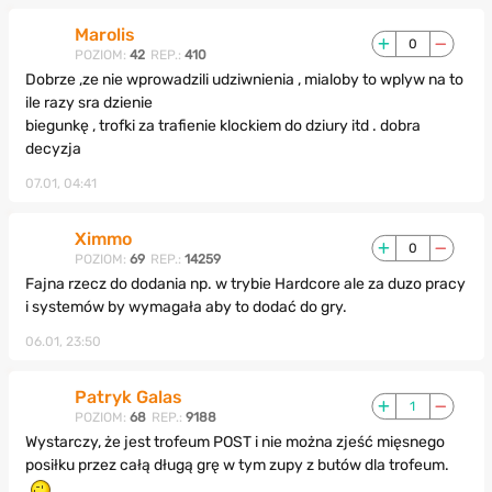
Marolis
0
POZIOM:
42
REP.:
410
Dobrze ,ze nie wprowadzili udziwnienia , mialoby to wplyw na to
ile razy sra dzienie
biegunkę , trofki za trafienie klockiem do dziury itd . dobra
decyzja
07.01, 04:41
Ximmo
0
POZIOM:
69
REP.:
14259
Fajna rzecz do dodania np. w trybie Hardcore ale za duzo pracy
i systemów by wymagała aby to dodać do gry.
06.01, 23:50
Patryk Galas
1
POZIOM:
68
REP.:
9188
Wystarczy, że jest trofeum POST i nie można zjeść mięsnego
posiłku przez całą długą grę w tym zupy z butów dla trofeum.