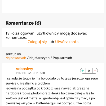
Komentarze (
6
)
Tylko zalogowani użytkownicy mogą dodawać
komentarze.
Zaloguj się
lub
Utwórz konto
SORTUJ OD:
Najnowszych
/
Najstarszych
/
Popularnych
sebasiwy
0
POZIOM:
33
REP.:
360
I szkoda że tego nie ma bo dodało by to grze jeszcze lepszego
survivalu i realizmu a problem
jedynie na początku bo krótko z kasą nawet jak grasz na
hardcore i robisz głodomora z Heńka bo czym dalej w las to
walówy jest od metra, a i garderobę jest gdzie trzymać, a po
pierwszej wizycie w Kuttenbergu i rozpoczęciu The Forge