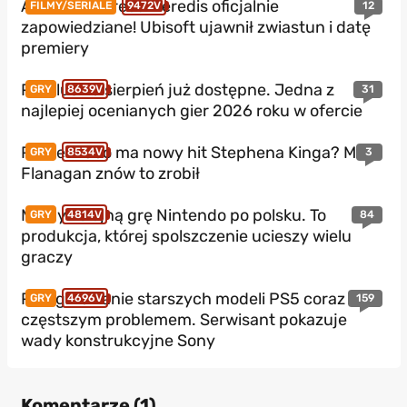
Assassin’s Creed Heredis oficjalnie
12
FILMY/SERIALE
9472V
zapowiedziane! Ubisoft ujawnił zwiastun i datę
premiery
PS Plus na sierpień już dostępne. Jedna z
31
GRY
8639V
najlepiej ocenianych gier 2026 roku w ofercie
Prime Video ma nowy hit Stephena Kinga? Mike
3
GRY
8534V
Flanagan znów to zrobił
Mamy kolejną grę Nintendo po polsku. To
84
GRY
4814V
produkcja, której spolszczenie ucieszy wielu
graczy
Przegrzewanie starszych modeli PS5 coraz
159
GRY
4696V
częstszym problemem. Serwisant pokazuje
wady konstrukcyjne Sony
Komentarze (
1
)