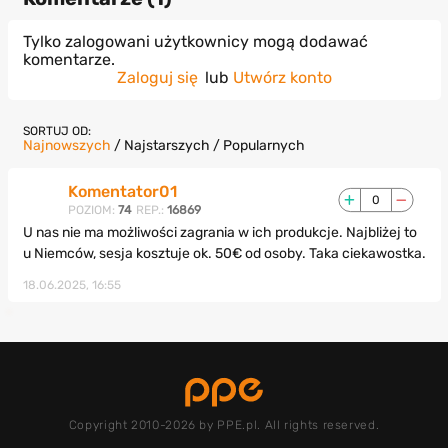
Tylko zalogowani użytkownicy mogą dodawać
komentarze.
Zaloguj się
lub
Utwórz konto
SORTUJ OD:
Najnowszych
/
Najstarszych
/
Popularnych
Komentator01
0
POZIOM:
74
REP.:
16869
U nas nie ma możliwości zagrania w ich produkcje. Najbliżej to
u Niemców, sesja kosztuje ok. 50€ od osoby. Taka ciekawostka.
18.06.2025, 16:55
Copyright 2010-2026 by PPE.pl. All rights reserved.