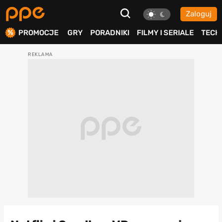
Zaloguj
ierdź
PROMOCJE
GRY
PORADNIKI
FILMY I SERIALE
TECH