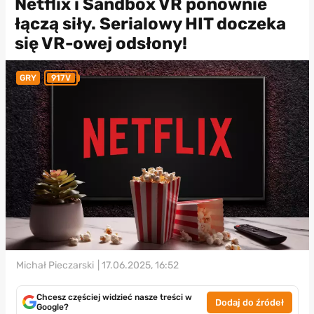
Netflix i Sandbox VR ponownie
łączą siły. Serialowy HIT doczeka
się VR-owej odsłony!
GRY
917V
Michał Pieczarski
| 17.06.2025, 16:52
Chcesz częściej widzieć nasze treści w
Dodaj do źródeł
Google?