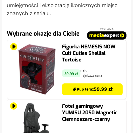
umiejętności i eksplorację ikonicznych miejsc
znanych z serialu.
REKLAMA
Wybrane okazje dla Ciebie
Figurka NEMESIS NOW
Cult Cuties Shellial
Tortoise
0 zł
-
59.99 zł
najniższa cena
59.99 zł
Kup teraz
Fotel gamingowy
YUMISU 2050 Magnetic
Ciemnoszaro-czarny