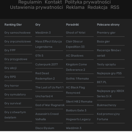
Regulamin
Kontakt
Polityka prywatności
Ustawienia prywatności
Reklama
Redakcja
RSS
Ranking Gier
Gry
Poradniki
Polecane strony
Gry samochodowe
Wiedźmin 3
Ghost of Yotei
Premiery gier
Gry zręcznościowe
Mass Effect Edycja
Clair Obscur
Baza gier
Legendarna
Expedition 33
Gry FPP
Recenzje filmów i
GTA 5
AC Shadows
seriali
Gry przygodowe
Cyberpunk 2077
Kingdom Come
Testy sprzętu
Gry akcji
Deliverance 2
Red Dead
Najlepsze gry PS5
Gry RPG
Redemption 2
Gothic 1 Remake
BET.PL
Gry horror
The Last of Us Part 1
AC Black Flag
Najlepsze gry XBOX
Resynced
Gry symulatory
Uncharted 4
Series S i X
Silent Hill 2 Remake
Gry survival
God of War Ragnarok
Bukmacherzy
Baldurs Gate 3
Gry z otwartym
Assassin's Creed
Kod promocyjny
światem
Valhalla
Hogwarts Legacy
Fortuna
Disco Elysium
Wiedźmin 3