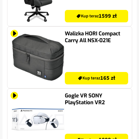
1599 zł
Kup teraz
Walizka HORI Compact
Carry All NSX-021E
165 zł
Kup teraz
Gogle VR SONY
PlayStation VR2