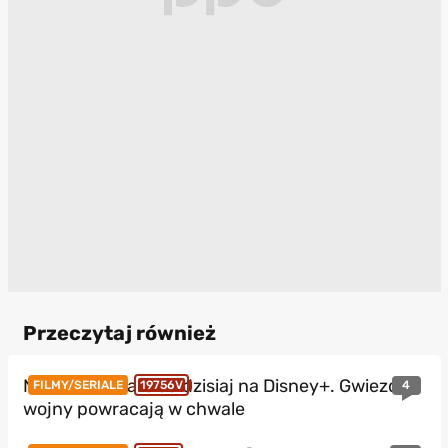
Przeczytaj również
Nowe Star Wars od dzisiaj na Disney+. Gwiezdne
4
FILMY/SERIALE
19756V
wojny powracają w chwale