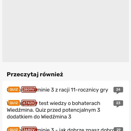
Przeczytaj również
Quiz o Wiedźminie 3 z racji 11-rocznicy gry
24
QUIZ
2809V
Wymagający test wiedzy o bohaterach
23
QUIZ
6742V
Wiedźmina. Quiz przed potencjalnym 3
dodatkiem do Wiedźmina 3
Quiz o Wiedźminie 3 - jak dobrze znasz dobro
29
QUIZ
3680V