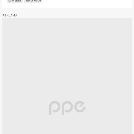
gry aaa
RPG AAA