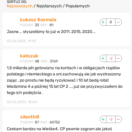
SORTUJ OD:
Najnowszych
/
Najstarszych
/
Popularnych
Łukasz Kosmala
0
POZIOM:
33
REP.:
81
Jasne... słyszeliśmy to już w 2011, 2015, 2020...
02.06.2025, 19:55
kaliszak
-2
POZIOM:
48
REP.:
3769
1,5 miliarda pln gotowizny na kontach i w obligacjach rządów
polskiego i niemieckiego a oni zachowują sie jak wystraszony
zając , po prostu nie będą ryzykować i 10 lat bedą robić
Wiedzmina 4 a później 15 lat CP 2 ....już sie przyzwyczaiłem do
tego ich podejścia .
02.06.2025, 18:04
silenthill
-2
POZIOM:
87
REP.:
60752
Czekam bardzo na Wieśke4. CP pewnie zagram ale jakoś