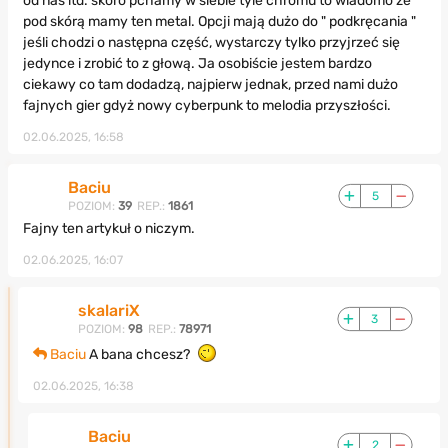
od nas itd. skoro pchamy w siebie tyle chromu to wiadomo że
pod skórą mamy ten metal. Opcji mają dużo do " podkręcania "
jeśli chodzi o następna część, wystarczy tylko przyjrzeć się
jedynce i zrobić to z głową. Ja osobiście jestem bardzo
ciekawy co tam dodadzą, najpierw jednak, przed nami dużo
fajnych gier gdyż nowy cyberpunk to melodia przyszłości.
02.06.2025, 16:58
Baciu
5
POZIOM:
39
REP.:
1861
Fajny ten artykuł o niczym.
02.06.2025, 16:07
skalariX
3
POZIOM:
98
REP.:
78971
Baciu
A bana chcesz?
02.06.2025, 16:38
Baciu
2