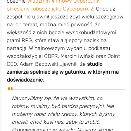
obecnie
Wiedźmin 4 i nowy Cyberpunk
,
określany roboczo jako Cyberpunk 2
. Chociaż
zespół nie ujawnił jeszcze zbyt wielu szczegółów
na ich temat, można mieć pewność, że
większość z nich będzie wysokobudżetowymi
grami RPG, które stawiają spory nacisk na
narrację. W najnowszym wydaniu podkastu
wspóżałożyciel CDPR, Marcin Iwiński oraz Joint
CEO, Adam Badowski ujawnili, że
studio
zamierza spełniać się w gatunku, w którym ma
doświadczenie
.
Nauczyliśmy się, że we wszystkim, co
robimy, musimy być bardzo precyzyjni. Nie
możemy robić wielu rzeczy, których byśmy
chcieli, choć kusi nas, żeby to zrobić.
Próbowaliśmy i nie wyszło. Musimy skupić