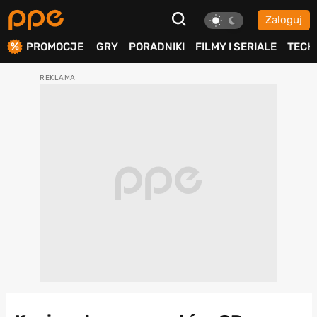
Zaloguj
ierdź
PROMOCJE
GRY
PORADNIKI
FILMY I SERIALE
TECH