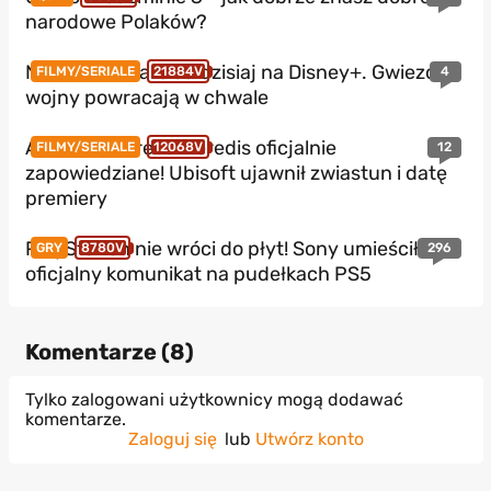
narodowe Polaków?
Nowe Star Wars od dzisiaj na Disney+. Gwiezdne
4
FILMY/SERIALE
21884V
wojny powracają w chwale
Assassin’s Creed Heredis oficjalnie
12
FILMY/SERIALE
12068V
zapowiedziane! Ubisoft ujawnił zwiastun i datę
premiery
PlayStation nie wróci do płyt! Sony umieściło
296
GRY
8780V
oficjalny komunikat na pudełkach PS5
Komentarze (
8
)
Tylko zalogowani użytkownicy mogą dodawać
komentarze.
Zaloguj się
lub
Utwórz konto