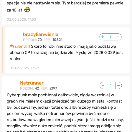
specjalnie nie nastawiam się. Tym bardziej że premiera pewnie
za 10 lat
02.06.2025, 17:53
brazylianwisnia
1
POZIOM:
70
REP.:
10821
silenthill
Skoro to robi inne studio i mają jako podstawę
obecne CP to raczej nie będzie źle. Myślę, że 2028-2029 jest
realne.
02.06.2025, 17:59
Netrunner
1
POZIOM:
42
REP.:
2197
Cyberpunk mnie pochłonął całkowicie, nigdy wcześniej w
grach nie miałem okazji zwiedzać tak dużego miasta, kontrast
był odczuwalny, jednak tutaj chciałbym żeby wznieśli się o
poziom wyżej, walka netrunner'ów powinna być mocno
rozbudowana względem pierwszej części, jeśli chodzi o solosy,
mogliby również dużo zmienić, pociski strzał mogą odbijać się