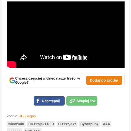
Chcesz częściej widzieć nasze treści w
Dodaj do źródeł
Google?
Udostępnij
Skopiuj link
Źródło:
3DJuegos
wiedźmin
CD Projekt RED
CD Projekt
Cyberpunk
AAA