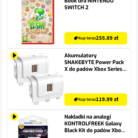
Book Gra NINTENDO
SWITCH 2
255.89 zł
Kup teraz
Akumulatory
SNAKEBYTE Power Pack
X do padów Xbox Series
X/S Biały
119.99 zł
Kup teraz
Nakładki na analogi
KONTROLFREEK Galaxy
Black Kit do padów Xbox
X/S / One