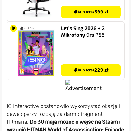
599 zł
Kup teraz
Let's Sing 2026 + 2
Mikrofony Gra PS5
229 zł
Kup teraz
IO Interactive postanowiło wykorzystać okazję i
deweloperzy rozdają za darmo fragment
Hitmana.
Do 30 maja możecie wejść na Steam i
wrzucić HITMAN World of Assassination: Episode