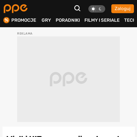
Zaloguj
ierdź
PROMOCJE
GRY
PORADNIKI
FILMY I SERIALE
TECH