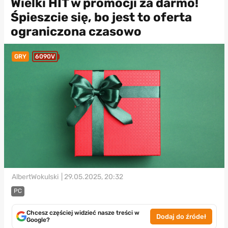
Wielki HIT w promocji za darmo!
Śpieszcie się, bo jest to oferta
ograniczona czasowo
GRY
6090V
AlbertWokulski
| 29.05.2025, 20:32
PC
Chcesz częściej widzieć nasze treści w
Dodaj do źródeł
Google?