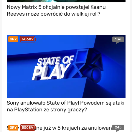
Nowy Matrix 5 oficjalnie powstaje! Keanu
Reeves może powrócić do wielkiej roli?
136
GRY
6068V
Sony anulowało State of Play! Powodem są ataki
na PlayStation ze strony graczy?
Sony pozwane już w 5 krajach za anulowanie
245
GRY
5008V