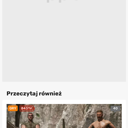
Przeczytaj również
40
GRY
8431V