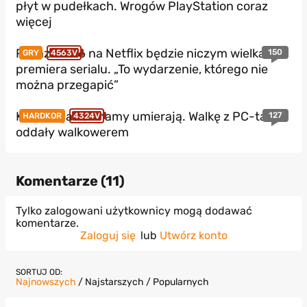
płyt w pudełkach. Wrogów PlayStation coraz
więcej
Pokaz GTA 6 na Netflix będzie niczym wielka
150
GRY
4563V
premiera serialu. „To wydarzenie, którego nie
można przegapić”
Konsole jakie znamy umierają. Walkę z PC-tami
127
HARDKOR
4324V
oddały walkowerem
Komentarze (
11
)
Tylko zalogowani użytkownicy mogą dodawać
komentarze.
Zaloguj się
lub
Utwórz konto
SORTUJ OD:
Najnowszych
/
Najstarszych
/
Popularnych