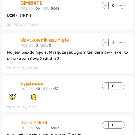
GiMi84PL
0
POZIOM:
66
REP.:
8642
Dzięki ale nie
30.05.2025, 00:42
Użytkownik usunięty
1
POZIOM:
0
REP.:
0
No jest piexdolnięcie. Myślę, że jak ogram ten darmowy level, to
od razu zamówię Switcha 2.
29.05.2025, 22:24
zyga6666
0
POZIOM:
40
REP.:
1457
........
29.05.2025, 21:36
marcinek74
0
POZIOM:
55
REP.:
5607
eee..spieszę się z powrotem do Darktide.