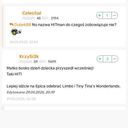
Celestial
1
POZIOM:
45
REP.:
2194
Dubek88
No nazwa HITman do czegoś zobowiązuje nie?
29.05.2025, 22:59
Krzy5i3k
2
POZIOM:
59
REP.:
9699
Matko bosko dzień dziecka przyszedł wcześniej!
Taki HIT!
Lepiej idźcie na Epica odebrać Limbo i Tiny Tina's Wonderlands.
Edytowano 29.05.2025, 20:39
29.05.2025, 20:38
PabIo
1
POZIOM:
68
REP.:
28180
Krzy5i3k
Albo Metro 2033 Redux z MS Store. Promocja