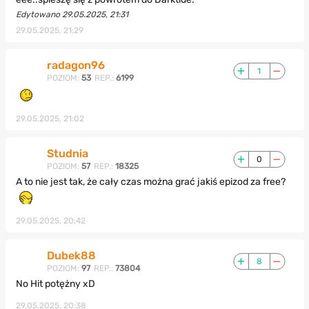
Edytowano 29.05.2025, 21:31
29.05.2025, 21:29
radagon96
1
POZIOM:
53
REP.:
6199
29.05.2025, 21:02
Studnia
0
POZIOM:
57
REP.:
18325
A to nie jest tak, że cały czas można grać jakiś epizod za free?
29.05.2025, 20:42
Dubek88
8
POZIOM:
97
REP.:
73804
No Hit potężny xD
29.05.2025, 20:38