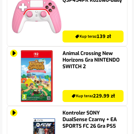
QSP454PK Różowo-biały
139 zł
Kup teraz
Animal Crossing New
Horizons Gra NINTENDO
SWITCH 2
229.99 zł
Kup teraz
Kontroler SONY
DualSense Czarny + EA
SPORTS FC 26 Gra PS5