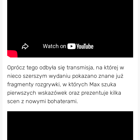
Oprócz tego odbyła się transmisja, na której w
nieco szerszym wydaniu pokazano znane już
fragmenty rozgrywki, w których Max szuka
pierwszych wskazówek oraz prezentuje kilka
scen z nowymi bohaterami.