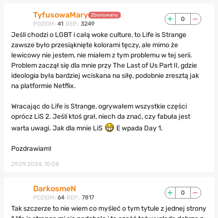
TyfusowaMary
Zbanowany
0
POZIOM:
41
REP.:
3249
Jeśli chodzi o LGBT i całą woke culture, to Life is Strange
zawsze było przesiąknięte kolorami tęczy, ale mimo że
lewicowy nie jestem, nie miałem z tym problemu w tej serii.
Problem zaczął się dla mnie przy The Last of Us Part II, gdzie
ideologia była bardziej wciskana na siłę, podobnie zresztą jak
na platformie Netflix.
Wracając do Life is Strange, ogrywałem wszystkie części
oprócz LiS 2. Jeśli ktoś grał, niech da znać, czy fabuła jest
warta uwagi. Jak dla mnie LiS
E wpada Day 1.
Pozdrawiam!
29.09.2024, 15:08
DarkosmeN
0
POZIOM:
64
REP.:
7817
Tak szczerze to nie wiem co myśleć o tym tytule z jednej strony