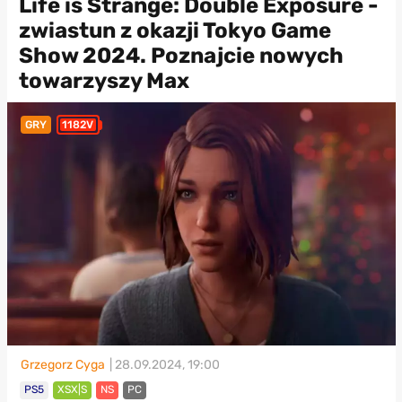
Life is Strange: Double Exposure -
zwiastun z okazji Tokyo Game
Show 2024. Poznajcie nowych
towarzyszy Max
GRY
1182V
Grzegorz Cyga
| 28.09.2024, 19:00
PS5
XSX|S
NS
PC