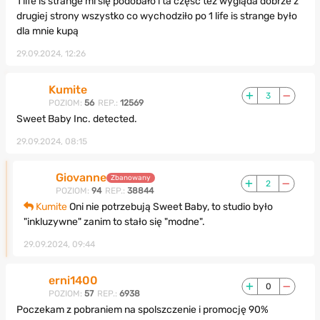
1 life is strange mi się podobało i ta część też wygląda dobrze z
drugiej strony wszystko co wychodziło po 1 life is strange było
dla mnie kupą
29.09.2024, 12:26
Kumite
3
POZIOM:
56
REP.:
12569
Sweet Baby Inc. detected.
29.09.2024, 08:15
Giovanne
Zbanowany
2
POZIOM:
94
REP.:
38844
Kumite
Oni nie potrzebują Sweet Baby, to studio było
"inkluzywne" zanim to stało się "modne".
29.09.2024, 09:44
erni1400
0
POZIOM:
57
REP.:
6938
Poczekam z pobraniem na spolszczenie i promocję 90%