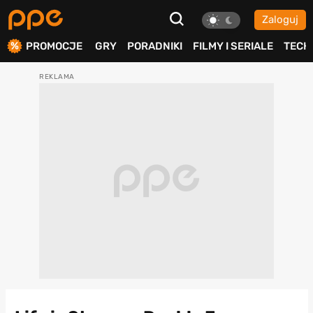
Zaloguj
ierdź
PROMOCJE
GRY
PORADNIKI
FILMY I SERIALE
TECH