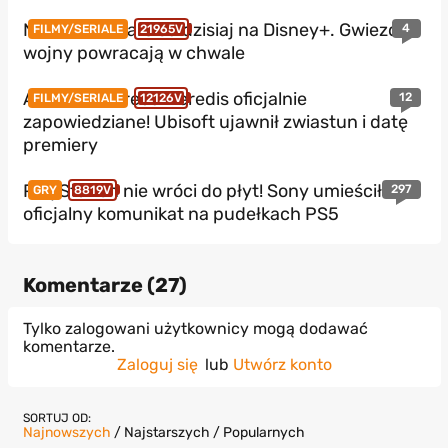
Nowe Star Wars od dzisiaj na Disney+. Gwiezdne
4
FILMY/SERIALE
21965V
wojny powracają w chwale
Assassin’s Creed Heredis oficjalnie
12
FILMY/SERIALE
12126V
zapowiedziane! Ubisoft ujawnił zwiastun i datę
premiery
PlayStation nie wróci do płyt! Sony umieściło
297
GRY
8819V
oficjalny komunikat na pudełkach PS5
Komentarze (
27
)
Tylko zalogowani użytkownicy mogą dodawać
komentarze.
Zaloguj się
lub
Utwórz konto
SORTUJ OD:
Najnowszych
/
Najstarszych
/
Popularnych