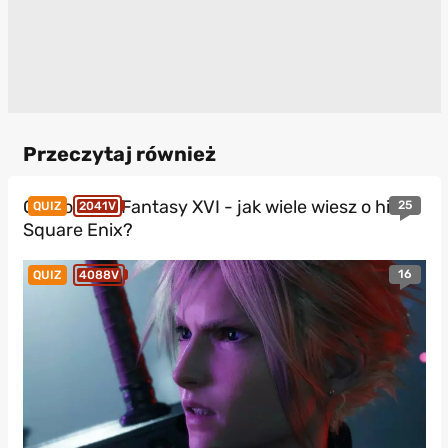
Przeczytaj również
Quiz o Final Fantasy XVI - jak wiele wiesz o hicie
25
QUIZ
2041V
Square Enix?
16
QUIZ
4088V