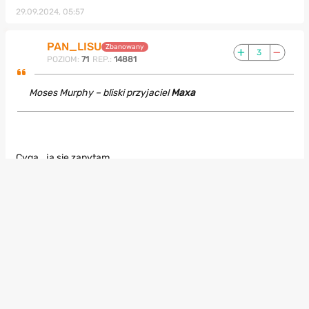
29.09.2024, 05:57
PAN_LISU
Zbanowany
3
POZIOM:
71
REP.:
14881
Moses Murphy – bliski przyjaciel
Maxa
Cyga.. ja się zapytam..
Jak nazwać osobę, która pisze tekst, za który jej płacą, a w
którym autor nawet nie ma pojęcia jakiej płci jest bohaterka, o
której pisze...?
Tak tylko pytam.
29.09.2024, 01:49
Skulwol
2
POZIOM:
39
REP.:
1408
PAN_LISU
Brawo. Myślałem że tylko ja to wyłapałem. To