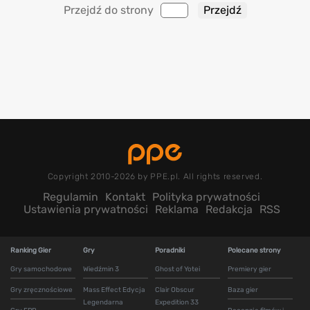
Przejdź do strony
Copyright 2010-2026 by PPE.pl. All rights reserved.
Regulamin
Kontakt
Polityka prywatności
Ustawienia prywatności
Reklama
Redakcja
RSS
Ranking Gier
Gry
Poradniki
Polecane strony
Gry samochodowe
Wiedźmin 3
Ghost of Yotei
Premiery gier
Gry zręcznościowe
Mass Effect Edycja
Clair Obscur
Baza gier
Legendarna
Expedition 33