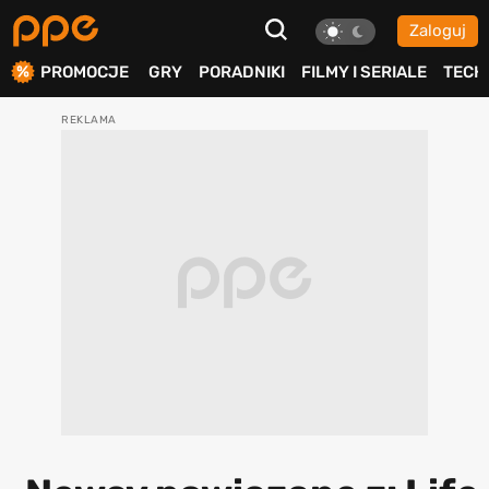
Zaloguj
ierdź
PROMOCJE
GRY
PORADNIKI
FILMY I SERIALE
TECH