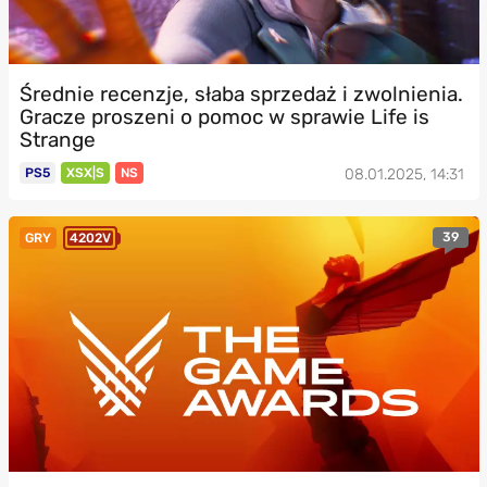
Średnie recenzje, słaba sprzedaż i zwolnienia.
Gracze proszeni o pomoc w sprawie Life is
Strange
PS5
XSX|S
NS
08.01.2025, 14:31
39
GRY
4202V