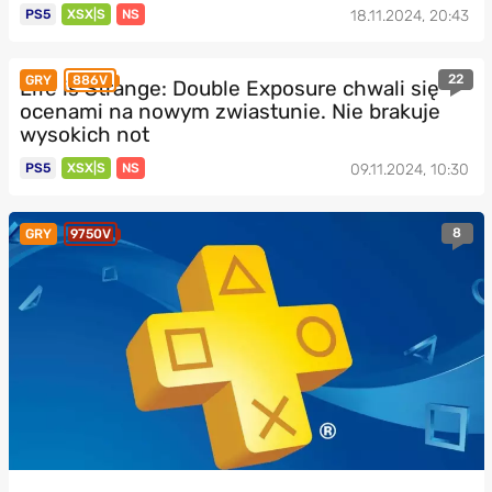
PS5
XSX|S
NS
18.11.2024, 20:43
22
GRY
886V
Life is Strange: Double Exposure chwali się
ocenami na nowym zwiastunie. Nie brakuje
wysokich not
PS5
XSX|S
NS
09.11.2024, 10:30
8
GRY
9750V