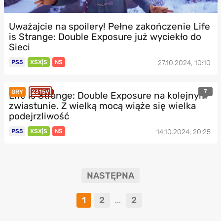
Uważajcie na spoilery! Pełne zakończenie Life
is Strange: Double Exposure już wyciekło do
Sieci
PS5
XSX|S
NS
27.10.2024, 10:10
7
GRY
2315V
Life is Strange: Double Exposure na kolejnym
zwiastunie. Z wielką mocą wiąże się wielka
podejrzliwość
PS5
XSX|S
NS
14.10.2024, 20:25
NASTĘPNA
1
2
2
...