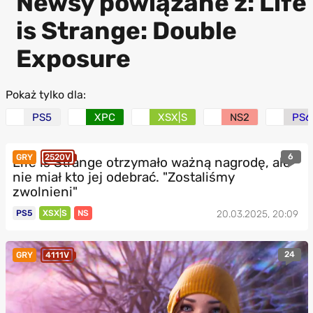
Newsy powiązane z: Life
is Strange: Double
Exposure
Pokaż tylko dla:
PS5
XPC
XSX|S
NS2
PS6
6
GRY
2520V
Life is Strange otrzymało ważną nagrodę, ale
nie miał kto jej odebrać. "Zostaliśmy
zwolnieni"
PS5
XSX|S
NS
20.03.2025, 20:09
24
GRY
4111V