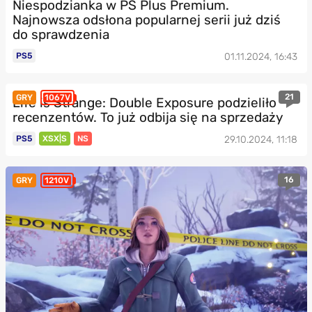
Niespodzianka w PS Plus Premium.
Najnowsza odsłona popularnej serii już dziś
do sprawdzenia
PS5
01.11.2024, 16:43
21
GRY
1067V
Life is Strange: Double Exposure podzieliło
recenzentów. To już odbija się na sprzedaży
PS5
XSX|S
NS
29.10.2024, 11:18
16
GRY
1210V