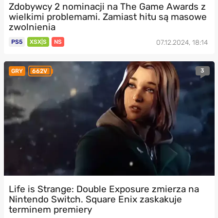
Zdobywcy 2 nominacji na The Game Awards z
wielkimi problemami. Zamiast hitu są masowe
zwolnienia
PS5
XSX|S
NS
07.12.2024, 18:14
3
GRY
662V
Life is Strange: Double Exposure zmierza na
Nintendo Switch. Square Enix zaskakuje
terminem premiery