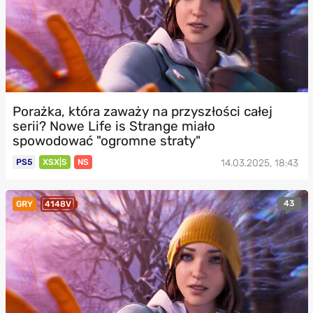
Porażka, która zaważy na przyszłości całej
serii? Nowe Life is Strange miało
spowodować "ogromne straty"
PS5
XSX|S
NS
14.03.2025, 18:43
43
GRY
4148V