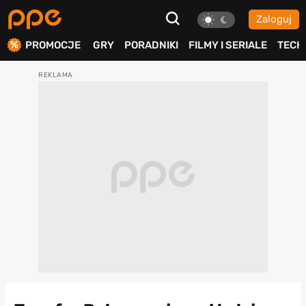
Zaloguj
ierdź
PROMOCJE
GRY
PORADNIKI
FILMY I SERIALE
TECH