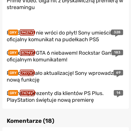
Prime Video. Giga hit z błyskawiczną premierą w
streamingu
PlayStation nie wróci do płyt! Sony umieściło
328
GRY
9427V
oficjalny komunikat na pudełkach PS5
Gameplay z GTA 6 niebawem! Rockstar Games z
183
GRY
8794V
oficjalnym komunikatem!
PS5 otrzymało aktualizację! Sony wprowadza
69
GRY
7977V
nową funkcję
Darmowy prezenty dla klientów PS Plus.
14
GRY
7474V
PlayStation świętuje nową premierę
Komentarze (
18
)