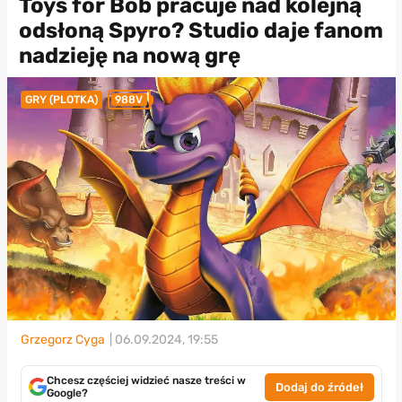
Toys for Bob pracuje nad kolejną
odsłoną Spyro? Studio daje fanom
nadzieję na nową grę
GRY (PLOTKA)
988V
Grzegorz Cyga
| 06.09.2024, 19:55
Chcesz częściej widzieć nasze treści w
Dodaj do źródeł
Google?