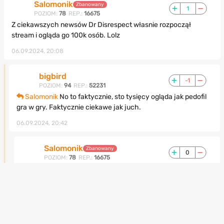
Salomonik
Zbanowany
1
POZIOM:
78
REP.:
16675
Z ciekawszych newsów Dr Disrespect własnie rozpoczął
stream i ogląda go 100k osób. Lolz
06.09.2024, 20:08
bigbird
-1
POZIOM:
94
REP.:
52231
Salomonik
No to faktycznie, sto tysięcy ogląda jak pedofil
gra w gry. Faktycznie ciekawe jak juch.
06.09.2024, 20:42
Salomonik
Zbanowany
0
POZIOM:
78
REP.:
16675
bigbird
Dobiło prawie do 200k, 30 min tłumaczył co się
wydarzyło. Z jego wersji wynika, że został scancelowowany
itd. Redemtion arc, ciekawe jak się to potoczy chociaż jego
fanem nie jestem
06.09.2024, 21:10