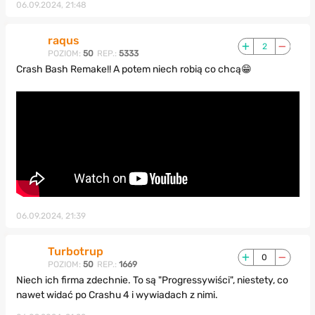
06.09.2024, 21:48
raqus
2
POZIOM:
50
REP.:
5333
Crash Bash Remake!! A potem niech robią co chcą😁
06.09.2024, 21:39
Turbotrup
0
POZIOM:
50
REP.:
1669
Niech ich firma zdechnie. To są "Progressywiści", niestety, co
nawet widać po Crashu 4 i wywiadach z nimi.