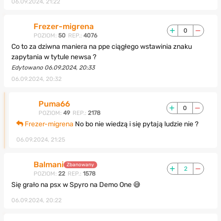
06.09.2024, 21:22
Frezer-migrena
0
POZIOM:
50
REP.:
4076
Co to za dziwna maniera na ppe ciągłego wstawinia znaku
zapytania w tytule newsa ?
Edytowano 06.09.2024, 20:33
06.09.2024, 20:32
Puma66
0
POZIOM:
49
REP.:
2178
Frezer-migrena
No bo nie wiedzą i się pytają ludzie nie ?
06.09.2024, 21:25
Balmani
Zbanowany
2
POZIOM:
22
REP.:
1578
Się grało na psx w Spyro na Demo One 😅
06.09.2024, 20:22