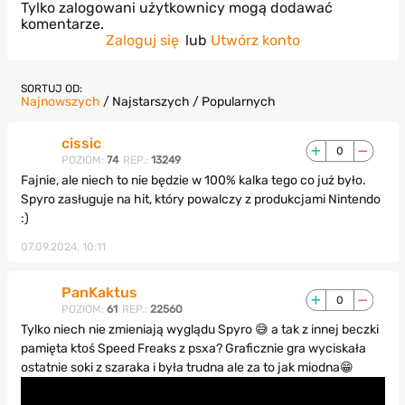
Tylko zalogowani użytkownicy mogą dodawać
komentarze.
Zaloguj się
lub
Utwórz konto
SORTUJ OD:
Najnowszych
/
Najstarszych
/
Popularnych
cissic
0
POZIOM:
74
REP.:
13249
Fajnie, ale niech to nie będzie w 100% kalka tego co już było.
Spyro zasługuje na hit, który powalczy z produkcjami Nintendo
:)
07.09.2024, 10:11
PanKaktus
0
POZIOM:
61
REP.:
22560
Tylko niech nie zmieniają wyglądu Spyro 😅 a tak z innej beczki
pamięta ktoś Speed Freaks z psxa? Graficznie gra wyciskała
ostatnie soki z szaraka i była trudna ale za to jak miodna😁