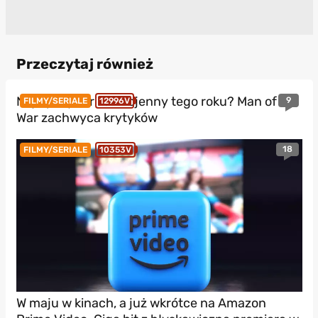
Przeczytaj również
Najlepszy thriller wojenny tego roku? Man of
9
FILMY/SERIALE
12996V
War zachwyca krytyków
18
FILMY/SERIALE
10353V
W maju w kinach, a już wkrótce na Amazon