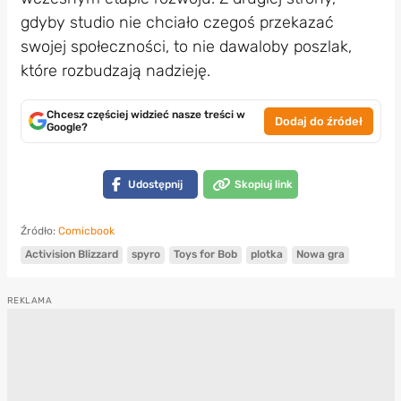
gdyby studio nie chciało czegoś przekazać
swojej społeczności, to nie dawaloby poszlak,
które rozbudzają nadzieję.
Chcesz częściej widzieć nasze treści w
Dodaj do źródeł
Google?
Udostępnij
Skopiuj link
Źródło:
Comicbook
Activision Blizzard
spyro
Toys for Bob
plotka
Nowa gra