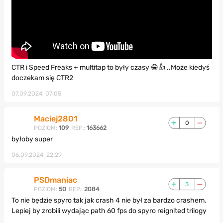
CTR i Speed Freaks + multitap to były czasy 😁👍 ..Może kiedyś
doczekam się CTR2
07.09.2024, 07:05
Maciej2801
0
POZIOM:
109
REP.:
163662
byłoby super
06.09.2024, 22:29
PSDmaniac
3
POZIOM:
50
REP.:
2084
To nie będzie spyro tak jak crash 4 nie był za bardzo crashem.
Lepiej by zrobili wydając path 60 fps do spyro reignited trilogy