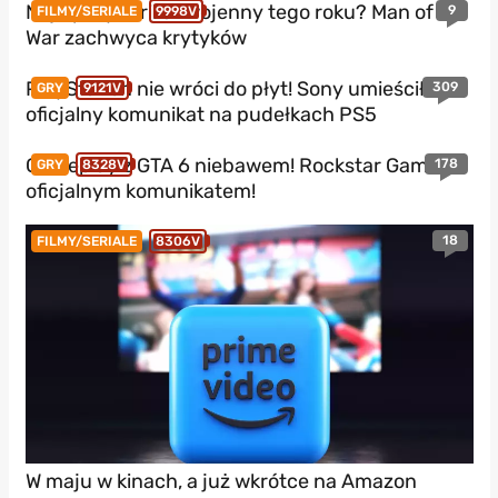
Najlepszy thriller wojenny tego roku? Man of
9
FILMY/SERIALE
9998V
War zachwyca krytyków
PlayStation nie wróci do płyt! Sony umieściło
309
GRY
9121V
oficjalny komunikat na pudełkach PS5
Gameplay z GTA 6 niebawem! Rockstar Games z
178
GRY
8328V
oficjalnym komunikatem!
18
FILMY/SERIALE
8306V
W maju w kinach, a już wkrótce na Amazon