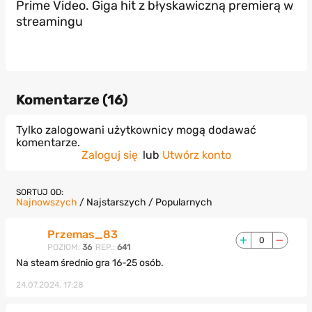
Prime Video. Giga hit z błyskawiczną premierą w
streamingu
Komentarze (
16
)
Tylko zalogowani użytkownicy mogą dodawać
komentarze.
Zaloguj się
lub
Utwórz konto
SORTUJ OD:
Najnowszych
/
Najstarszych
/
Popularnych
Przemas_83
0
POZIOM:
36
REP.:
641
Na steam średnio gra 16-25 osób.
24.07.2024, 17:28