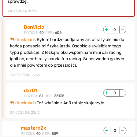
sprawdzę.
24.07.2024, 12:56
DonVicio
0
POZIOM:
40
REP.:
606
drunkparis
Byłem bardzo podjarany art of rally ale nie do
końca podeszła mi fizyka jazdy. Osobiście uwielbiam tego
typu produkcje. Z łezką w oku wspominam mini car racing,
ignition, death rally, panda fun racing. Super woden gp było
dla mnie powrotem do przeszłości.
24.07.2024, 16:46
dxr01
0
POZIOM:
81
REP.:
35135
drunkparis
Też właśnie z AoR mi się skojarzyło.
24.07.2024, 22:12
masterx2x
0
POZIOM:
40
REP.:
539