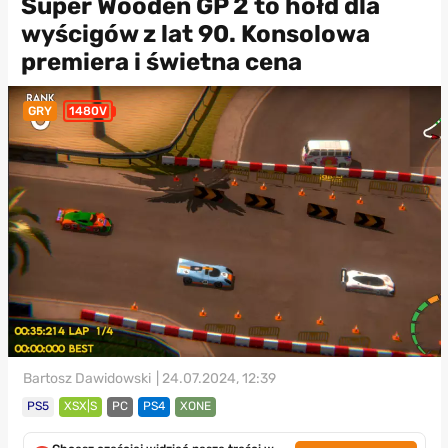
Super Wooden GP 2 to hołd dla
wyścigów z lat 90. Konsolowa
premiera i świetna cena
GRY
1480V
Bartosz Dawidowski
| 24.07.2024, 12:39
PS5
XSX|S
PC
PS4
XONE