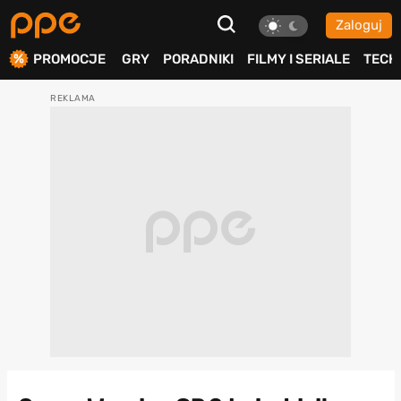
Zaloguj
ierdź
PROMOCJE
GRY
PORADNIKI
FILMY I SERIALE
TECH