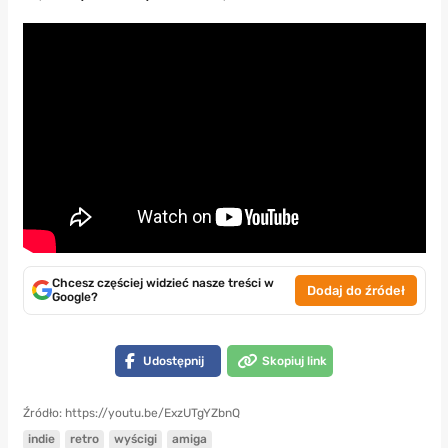
Chcesz częściej widzieć nasze treści w
Dodaj do źródeł
Google?
Udostępnij
Skopiuj link
Źródło: https://youtu.be/ExzUTgYZbnQ
indie
retro
wyścigi
amiga