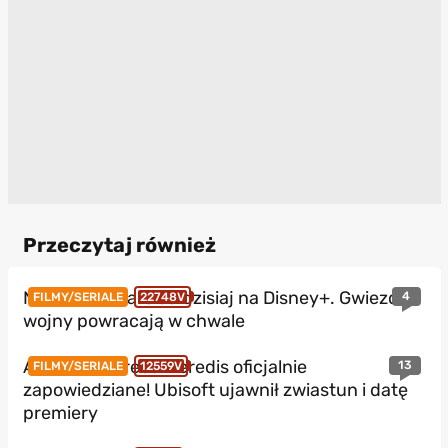
Przeczytaj również
Nowe Star Wars od dzisiaj na Disney+. Gwiezdne
4
FILMY/SERIALE
22748V
wojny powracają w chwale
Assassin’s Creed Heredis oficjalnie
13
FILMY/SERIALE
12559V
zapowiedziane! Ubisoft ujawnił zwiastun i datę
premiery