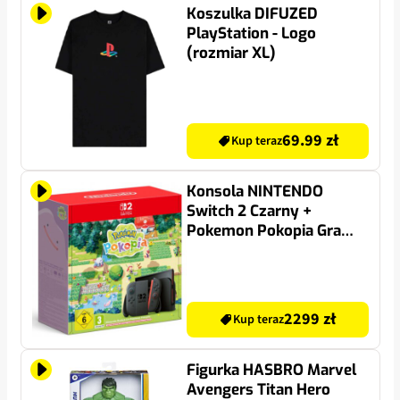
Koszulka DIFUZED
PlayStation - Logo
(rozmiar XL)
69.99 zł
Kup teraz
Konsola NINTENDO
Switch 2 Czarny +
Pokemon Pokopia Gra
NINTENDO SWITCH 2
2299 zł
Kup teraz
Figurka HASBRO Marvel
Avengers Titan Hero