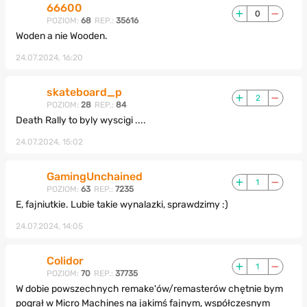
66600
0
POZIOM:
68
REP.:
35616
Woden a nie Wooden.
24.07.2024, 16:20
skateboard_p
2
POZIOM:
28
REP.:
84
Death Rally to byly wyscigi ....
24.07.2024, 15:02
GamingUnchained
1
POZIOM:
63
REP.:
7235
E, fajniutkie. Lubie takie wynalazki, sprawdzimy :)
24.07.2024, 14:05
Colidor
1
POZIOM:
70
REP.:
37735
W dobie powszechnych remake'ów/remasterów chętnie bym
pograł w Micro Machines na jakimś fajnym, współczesnym