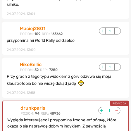
silniku.
24.07.2024, 13:01
Maciej2801
1
POZIOM:
109
REP.:
163662
przypomina mi World Rally od Gaelco
24.07.2024, 13:00
NikoBellic
1
POZIOM:
52
REP.:
7280
Przy grach z tego typu widokiem z góry odzywa się moja
klaustrofobia bo nie widzę dokąd jadę
24.07.2024, 12:58
drunkparis
1
POZIOM:
94
REP.:
48936
Wygląda interesująco i przypomina trochę
art of rally
, które
okazało się naprawdę dobrym indykiem. Z pewnością