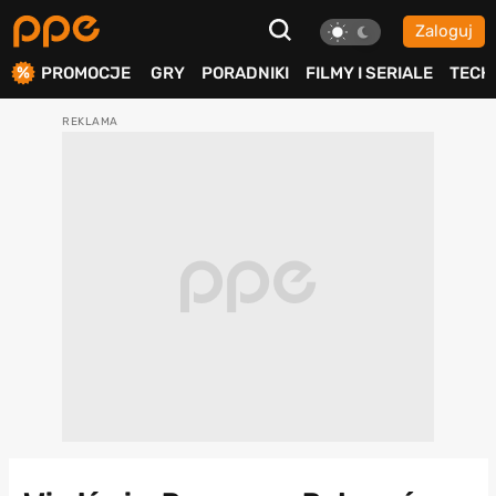
Zaloguj
ierdź
PROMOCJE
GRY
PORADNIKI
FILMY I SERIALE
TECH