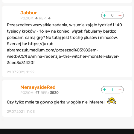
Jabbur
0
POZIOM:
4
REP.:
4
Przeszedłem wszystkie zadania, w sumie zajęło tydzień i 140
tysięcy kroków - 16 lev na koniec. Wątek fabularny bardzo
polecam, samą grę? No tutaj jest trochę plusów i minusów.
Szerzej tu: https://jakub-
abramczuk.medium.com/przeszed%C5%82em-
wied%C5%BAmina-recenzja-the-witcher-monster-slayer-
3cec3d31420f
29.07.2021, 11:22
MerseysideRed
1
POZIOM:
47
REP.:
3530
Czy tylko mnie ta gówno gierka w ogóle nie interere!
29.07.2021, 11:03