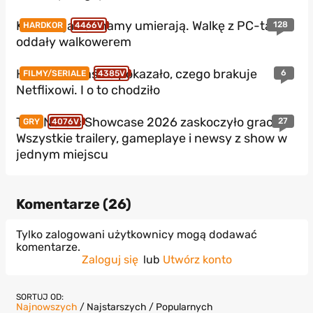
Konsole jakie znamy umierają. Walkę z PC-tami
128
HARDKOR
4466V
oddały walkowerem
HBO Max właśnie pokazało, czego brakuje
6
FILMY/SERIALE
4385V
Netflixowi. I o to chodziło
THQ Nordic Showcase 2026 zaskoczyło graczy?
27
GRY
4076V
Wszystkie trailery, gameplaye i newsy z show w
jednym miejscu
Komentarze (
26
)
Tylko zalogowani użytkownicy mogą dodawać
komentarze.
Zaloguj się
lub
Utwórz konto
SORTUJ OD:
Najnowszych
/
Najstarszych
/
Popularnych