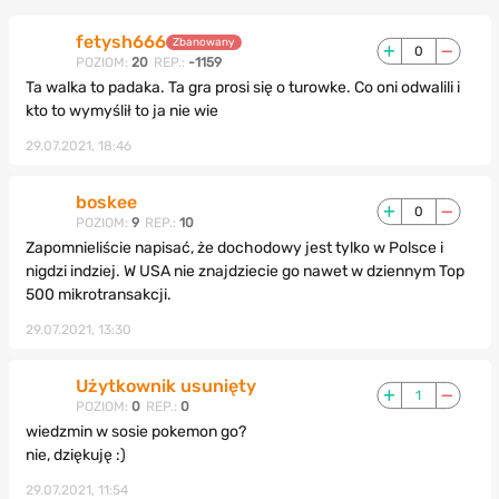
fetysh666
Zbanowany
0
POZIOM:
20
REP.:
-1159
Ta walka to padaka. Ta gra prosi się o turowke. Co oni odwalili i
kto to wymyślił to ja nie wie
29.07.2021, 18:46
boskee
0
POZIOM:
9
REP.:
10
Zapomnieliście napisać, że dochodowy jest tylko w Polsce i
nigdzi indziej. W USA nie znajdziecie go nawet w dziennym Top
500 mikrotransakcji.
29.07.2021, 13:30
Użytkownik usunięty
1
POZIOM:
0
REP.:
0
wiedzmin w sosie pokemon go?
nie, dziękuję :)
29.07.2021, 11:54