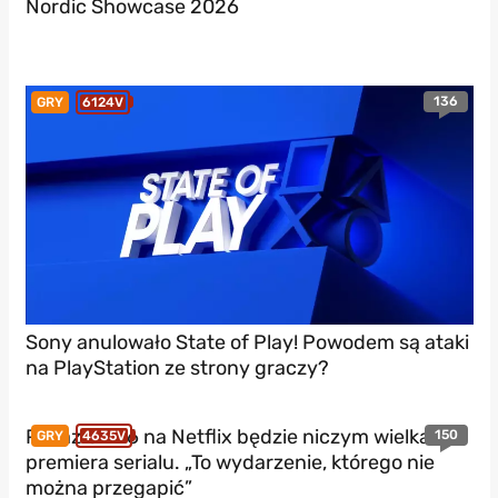
Nordic Showcase 2026
136
GRY
6124V
Sony anulowało State of Play! Powodem są ataki
na PlayStation ze strony graczy?
Pokaz GTA 6 na Netflix będzie niczym wielka
150
GRY
4635V
premiera serialu. „To wydarzenie, którego nie
można przegapić”