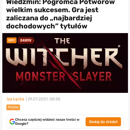
Wiedźmin: Pogromca Potworów
wielkim sukcesem. Gra jest
zaliczana do „najbardziej
dochodowych” tytułów
GRY
3489V
Iza Łęcka
| 29.07.2021, 08:55
Mobile
Chcesz częściej widzieć nasze treści w
Dodaj do źródeł
Google?