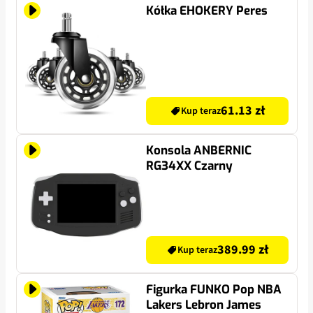
Kółka EHOKERY Peres
61.13 zł
Kup teraz
Konsola ANBERNIC
RG34XX Czarny
389.99 zł
Kup teraz
Figurka FUNKO Pop NBA
Lakers Lebron James