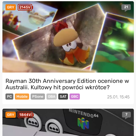
21
GRY
2145V
Rayman 30th Anniversary Edition ocenione w
Australii. Kultowy hit powróci wkrótce?
PC
Mobile
PSone
GBA
SAT
GBC
25.01, 15:45
7
GRY
1844V