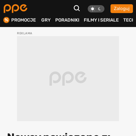
Zaloguj
ierdź
PROMOCJE
GRY
PORADNIKI
FILMY I SERIALE
TECH