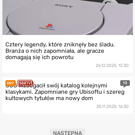
Cztery legendy, które zniknęły bez śladu.
Branża o nich zapomniała, ale gracze
domagają się ich powrotu
26.12.2025, 12:30
13
GRY
5887V
GOG wzbogacił swój katalog kolejnymi
klasykami. Zapomniane gry Ubisoftu i szereg
kultowych tytułów ma nowy dom
25.11.2025, 16:30
NASTĘPNA