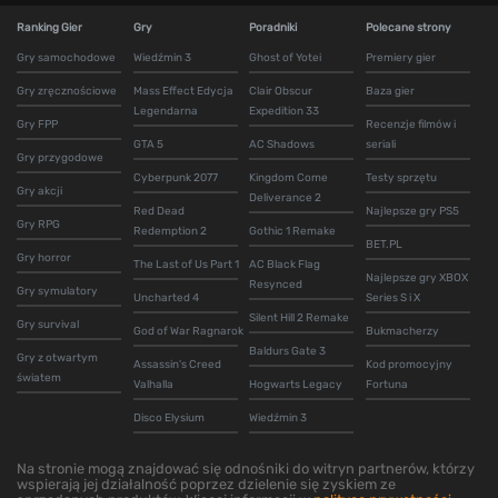
Ranking Gier
Gry
Poradniki
Polecane strony
Gry samochodowe
Wiedźmin 3
Ghost of Yotei
Premiery gier
Gry zręcznościowe
Mass Effect Edycja
Clair Obscur
Baza gier
Legendarna
Expedition 33
Gry FPP
Recenzje filmów i
GTA 5
AC Shadows
seriali
Gry przygodowe
Cyberpunk 2077
Kingdom Come
Testy sprzętu
Gry akcji
Deliverance 2
Red Dead
Najlepsze gry PS5
Gry RPG
Redemption 2
Gothic 1 Remake
BET.PL
Gry horror
The Last of Us Part 1
AC Black Flag
Najlepsze gry XBOX
Resynced
Gry symulatory
Uncharted 4
Series S i X
Silent Hill 2 Remake
Gry survival
God of War Ragnarok
Bukmacherzy
Baldurs Gate 3
Gry z otwartym
Assassin's Creed
Kod promocyjny
światem
Valhalla
Hogwarts Legacy
Fortuna
Disco Elysium
Wiedźmin 3
Na stronie mogą znajdować się odnośniki do witryn partnerów, którzy
wspierają jej działalność poprzez dzielenie się zyskiem ze