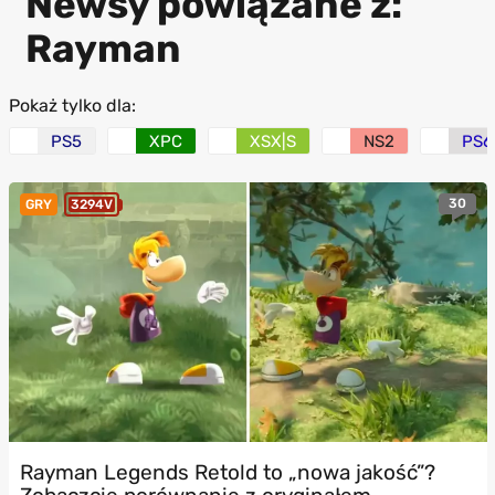
Newsy powiązane z:
Rayman
Pokaż tylko dla:
PS5
XPC
XSX|S
NS2
PS6
30
GRY
3294V
Rayman Legends Retold to „nowa jakość”?