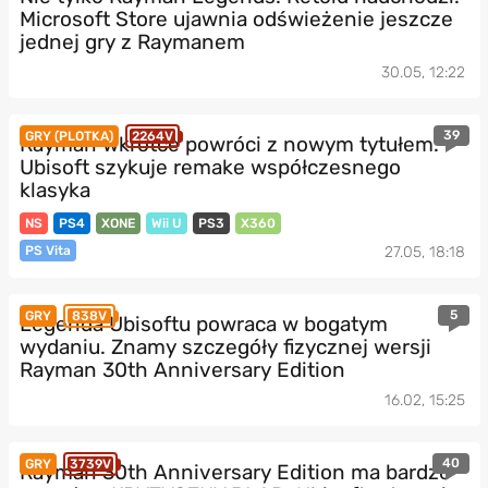
Microsoft Store ujawnia odświeżenie jeszcze
jednej gry z Raymanem
30.05, 12:22
39
GRY (PLOTKA)
2264V
Rayman wkrótce powróci z nowym tytułem.
Ubisoft szykuje remake współczesnego
klasyka
NS
PS4
XONE
Wii U
PS3
X360
PS Vita
27.05, 18:18
5
GRY
838V
Legenda Ubisoftu powraca w bogatym
wydaniu. Znamy szczegóły fizycznej wersji
Rayman 30th Anniversary Edition
16.02, 15:25
40
GRY
3739V
Rayman 30th Anniversary Edition ma bardzo