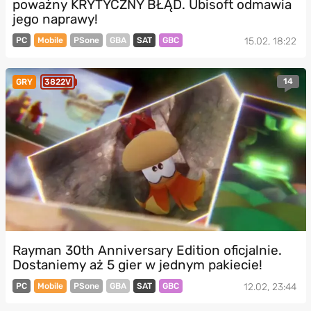
poważny KRYTYCZNY BŁĄD. Ubisoft odmawia
jego naprawy!
PC
Mobile
PSone
GBA
SAT
GBC
15.02, 18:22
14
GRY
3822V
Rayman 30th Anniversary Edition oficjalnie.
Dostaniemy aż 5 gier w jednym pakiecie!
PC
Mobile
PSone
GBA
SAT
GBC
12.02, 23:44