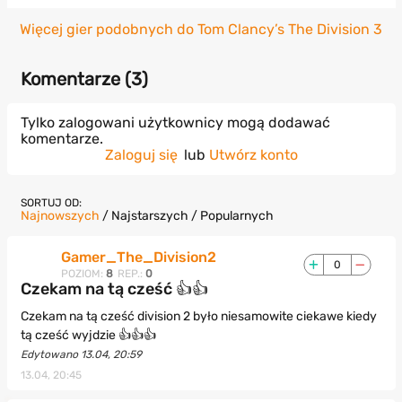
Więcej gier podobnych do Tom Clancy’s The Division 3
Komentarze (
3
)
Tylko zalogowani użytkownicy mogą dodawać
komentarze.
Zaloguj się
lub
Utwórz konto
SORTUJ OD:
Najnowszych
/
Najstarszych
/
Popularnych
Gamer_The_Division2
0
POZIOM:
8
REP.:
0
Czekam na tą cześć 👍👍
Czekam na tą cześć division 2 było niesamowite ciekawe kiedy
tą cześć wyjdzie 👍👍👍
Edytowano 13.04, 20:59
13.04, 20:45