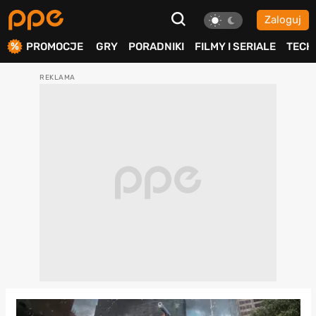
Zaloguj
ierdź
PROMOCJE
GRY
PORADNIKI
FILMY I SERIALE
TECH