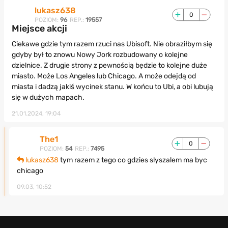
lukasz638
0
POZIOM:
96
REP.:
19557
Miejsce akcji
Ciekawe gdzie tym razem rzuci nas Ubisoft. Nie obraziłbym się
gdyby był to znowu Nowy Jork rozbudowany o kolejne
dzielnice. Z drugie strony z pewnością będzie to kolejne duże
miasto. Może Los Angeles lub Chicago. A może odejdą od
miasta i dadzą jakiś wycinek stanu. W końcu to Ubi, a obi lubują
się w dużych mapach.
21.01.2024, 19:04
The1
0
POZIOM:
54
REP.:
7495
lukasz638
tym razem z tego co gdzies slyszalem ma byc
chicago
09.03, 10:52