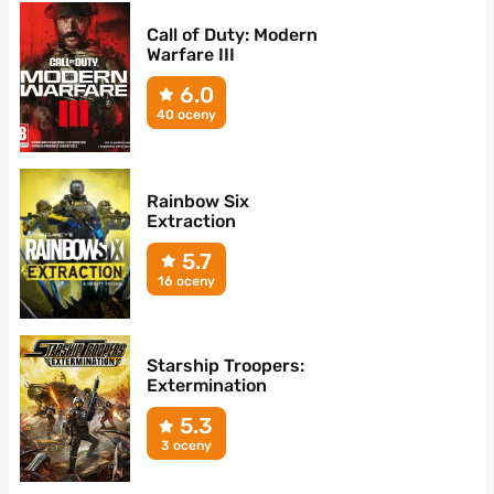
Call of Duty: Modern
Warfare III
6.0
40 oceny
Rainbow Six
Extraction
5.7
16 oceny
Starship Troopers:
Extermination
5.3
3 oceny