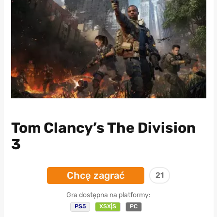
Tom Clancy’s The Division
3
Chcę zagrać
21
Gra dostępna na platformy:
PS5
XSX|S
PC