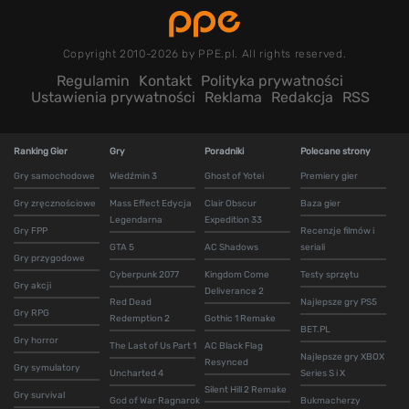
Copyright 2010-2026 by PPE.pl. All rights reserved.
Regulamin
Kontakt
Polityka prywatności
Ustawienia prywatności
Reklama
Redakcja
RSS
Ranking Gier
Gry
Poradniki
Polecane strony
Gry samochodowe
Wiedźmin 3
Ghost of Yotei
Premiery gier
Gry zręcznościowe
Mass Effect Edycja
Clair Obscur
Baza gier
Legendarna
Expedition 33
Gry FPP
Recenzje filmów i
GTA 5
AC Shadows
seriali
Gry przygodowe
Cyberpunk 2077
Kingdom Come
Testy sprzętu
Gry akcji
Deliverance 2
Red Dead
Najlepsze gry PS5
Gry RPG
Redemption 2
Gothic 1 Remake
BET.PL
Gry horror
The Last of Us Part 1
AC Black Flag
Najlepsze gry XBOX
Resynced
Gry symulatory
Uncharted 4
Series S i X
Silent Hill 2 Remake
Gry survival
God of War Ragnarok
Bukmacherzy