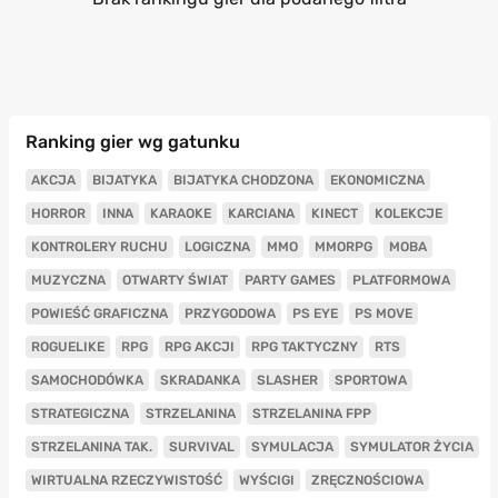
Ranking gier wg gatunku
AKCJA
BIJATYKA
BIJATYKA CHODZONA
EKONOMICZNA
HORROR
INNA
KARAOKE
KARCIANA
KINECT
KOLEKCJE
KONTROLERY RUCHU
LOGICZNA
MMO
MMORPG
MOBA
MUZYCZNA
OTWARTY ŚWIAT
PARTY GAMES
PLATFORMOWA
POWIEŚĆ GRAFICZNA
PRZYGODOWA
PS EYE
PS MOVE
ROGUELIKE
RPG
RPG AKCJI
RPG TAKTYCZNY
RTS
SAMOCHODÓWKA
SKRADANKA
SLASHER
SPORTOWA
STRATEGICZNA
STRZELANINA
STRZELANINA FPP
STRZELANINA TAK.
SURVIVAL
SYMULACJA
SYMULATOR ŻYCIA
WIRTUALNA RZECZYWISTOŚĆ
WYŚCIGI
ZRĘCZNOŚCIOWA