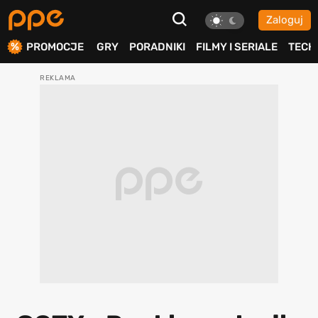
Zaloguj
ierdź
PROMOCJE
GRY
PORADNIKI
FILMY I SERIALE
TECH