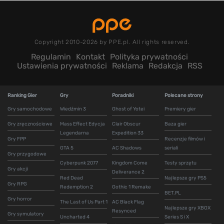
Copyright 2010-2026 by PPE.pl. All rights reserved.
Regulamin
Kontakt
Polityka prywatności
Ustawienia prywatności
Reklama
Redakcja
RSS
Ranking Gier
Gry
Poradniki
Polecane strony
Gry samochodowe
Wiedźmin 3
Ghost of Yotei
Premiery gier
Gry zręcznościowe
Mass Effect Edycja
Clair Obscur
Baza gier
Legendarna
Expedition 33
Gry FPP
Recenzje filmów i
GTA 5
AC Shadows
seriali
Gry przygodowe
Cyberpunk 2077
Kingdom Come
Testy sprzętu
Gry akcji
Deliverance 2
Red Dead
Najlepsze gry PS5
Gry RPG
Redemption 2
Gothic 1 Remake
BET.PL
Gry horror
The Last of Us Part 1
AC Black Flag
Najlepsze gry XBOX
Resynced
Gry symulatory
Uncharted 4
Series S i X