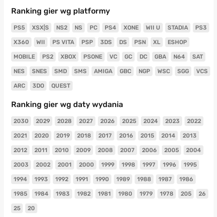
Ranking gier wg platformy
PS5
XSX|S
NS2
NS
PC
PS4
XONE
WII U
STADIA
PS3
X360
WII
PS VITA
PSP
3DS
DS
PSN
XL
ESHOP
MOBILE
PS2
XBOX
PSONE
VC
GC
DC
GBA
N64
SAT
NES
SNES
SMD
SMS
AMIGA
GBC
NGP
WSC
SGG
VCS
ARC
3DO
QUEST
Ranking gier wg daty wydania
2030
2029
2028
2027
2026
2025
2024
2023
2022
2021
2020
2019
2018
2017
2016
2015
2014
2013
2012
2011
2010
2009
2008
2007
2006
2005
2004
2003
2002
2001
2000
1999
1998
1997
1996
1995
1994
1993
1992
1991
1990
1989
1988
1987
1986
1985
1984
1983
1982
1981
1980
1979
1978
205
26
25
20