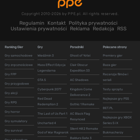
Copyright 2010-2026 by PPE.pl. All rights reserved.
Regulamin
Kontakt
Polityka prywatności
Ustawienia prywatności
Reklama
Redakcja
RSS
Ranking Gier
Gry
Poradniki
Polecane strony
Gry samochodowe
Wiedźmin 3
Ghost of Yotei
Premiery gier
Gry zręcznościowe
Mass Effect Edycja
Clair Obscur
Baza gier
Legendarna
Expedition 33
Gry FPP
Recenzje filmów i
GTA 5
AC Shadows
seriali
Gry przygodowe
Cyberpunk 2077
Kingdom Come
Testy sprzętu
Gry akcji
Deliverance 2
Red Dead
Najlepsze gry PS5
Gry RPG
Redemption 2
Gothic 1 Remake
BET.PL
Gry horror
The Last of Us Part 1
AC Black Flag
Najlepsze gry XBOX
Resynced
Gry symulatory
Uncharted 4
Series S i X
Silent Hill 2 Remake
Gry survival
God of War Ragnarok
Bukmacherzy
Baldurs Gate 3