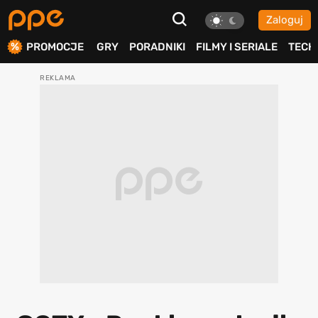
Zaloguj
ierdź
PROMOCJE
GRY
PORADNIKI
FILMY I SERIALE
TECH