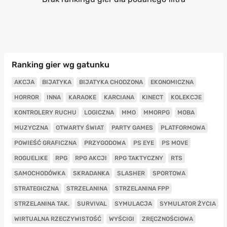
Ranking gier wg gatunku
AKCJA
BIJATYKA
BIJATYKA CHODZONA
EKONOMICZNA
HORROR
INNA
KARAOKE
KARCIANA
KINECT
KOLEKCJE
KONTROLERY RUCHU
LOGICZNA
MMO
MMORPG
MOBA
MUZYCZNA
OTWARTY ŚWIAT
PARTY GAMES
PLATFORMOWA
POWIEŚĆ GRAFICZNA
PRZYGODOWA
PS EYE
PS MOVE
ROGUELIKE
RPG
RPG AKCJI
RPG TAKTYCZNY
RTS
SAMOCHODÓWKA
SKRADANKA
SLASHER
SPORTOWA
STRATEGICZNA
STRZELANINA
STRZELANINA FPP
STRZELANINA TAK.
SURVIVAL
SYMULACJA
SYMULATOR ŻYCIA
WIRTUALNA RZECZYWISTOŚĆ
WYŚCIGI
ZRĘCZNOŚCIOWA