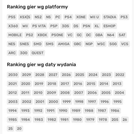
Ranking gier wg platformy
PS5
XSX|S
NS2
NS
PC
PS4
XONE
WII U
STADIA
PS3
X360
WII
PS VITA
PSP
3DS
DS
PSN
XL
ESHOP
MOBILE
PS2
XBOX
PSONE
VC
GC
DC
GBA
N64
SAT
NES
SNES
SMD
SMS
AMIGA
GBC
NGP
WSC
SGG
VCS
ARC
3DO
QUEST
Ranking gier wg daty wydania
2030
2029
2028
2027
2026
2025
2024
2023
2022
2021
2020
2019
2018
2017
2016
2015
2014
2013
2012
2011
2010
2009
2008
2007
2006
2005
2004
2003
2002
2001
2000
1999
1998
1997
1996
1995
1994
1993
1992
1991
1990
1989
1988
1987
1986
1985
1984
1983
1982
1981
1980
1979
1978
205
26
25
20