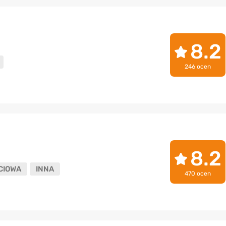
8.2
246 ocen
8.2
CIOWA
INNA
470 ocen