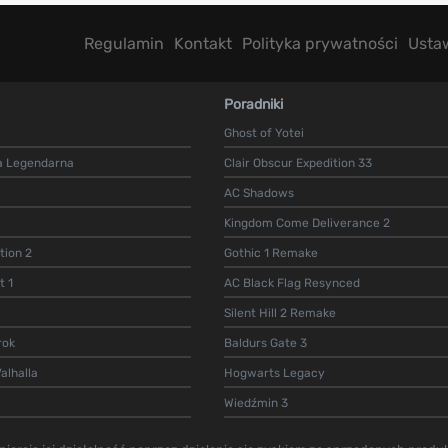
Regulamin
Kontakt
Polityka prywatności
Usta
Poradniki
Ghost of Yotei
a Legendarna
Clair Obscur Expedition 33
AC Shadows
Kingdom Come Deliverance 2
ion 2
Gothic 1 Remake
t 1
AC Black Flag Resynced
Silent Hill 2 Remake
rok
Baldurs Gate 3
alhalla
Hogwarts Legacy
Wiedźmin 3