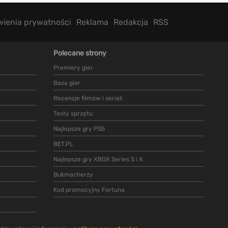
wienia prywatności
Reklama
Redakcja
RSS
Polecane strony
Premiery gier
Baza gier
Recenzje filmów i seriali
Testy sprzętu
Najlepsze gry PS5
BET.PL
Najlepsze gry XBOX Series S i X
Bukmacherzy
Kod promocyjny Fortuna