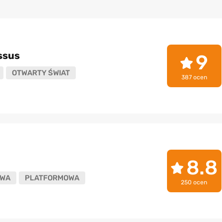
ssus
9
OTWARTY ŚWIAT
387 ocen
8.8
WA
PLATFORMOWA
250 ocen