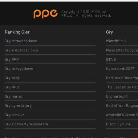
Copyright 2010-2026 by
PPE.pl. All rights reserved.
Ranking Gier
Gry
Gry samochodowe
Wiedźmin 3
Gry zręcznościowe
Mass Effect Edycj
Gry FPP
GTA 5
Gry przygodowe
Cyberpunk 2077
Gry akcji
Red Dead Redempt
Gry RPG
The Last of Us Par
Gry horror
Uncharted 4
Gry symulatory
God of War Ragna
Gry survival
Assassin's Creed V
Gry z otwartym światem
Disco Elysium