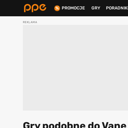
PROMOCJE
GRY
PORADNIK
ierdź
Gry podobne do Vane