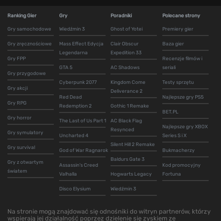
Ranking Gier
Gry
Poradniki
Polecane strony
Gry samochodowe
Wiedźmin 3
Ghost of Yotei
Premiery gier
Gry zręcznościowe
Mass Effect Edycja
Clair Obscur
Baza gier
Legendarna
Expedition 33
Gry FPP
Recenzje filmów i
GTA 5
AC Shadows
seriali
Gry przygodowe
Cyberpunk 2077
Kingdom Come
Testy sprzętu
Gry akcji
Deliverance 2
Red Dead
Najlepsze gry PS5
Gry RPG
Redemption 2
Gothic 1 Remake
BET.PL
Gry horror
The Last of Us Part 1
AC Black Flag
Najlepsze gry XBOX
Resynced
Gry symulatory
Uncharted 4
Series S i X
Silent Hill 2 Remake
Gry survival
God of War Ragnarok
Bukmacherzy
Baldurs Gate 3
Gry z otwartym
Assassin's Creed
Kod promocyjny
światem
Valhalla
Hogwarts Legacy
Fortuna
Disco Elysium
Wiedźmin 3
Na stronie mogą znajdować się odnośniki do witryn partnerów, którzy
wspierają jej działalność poprzez dzielenie się zyskiem ze