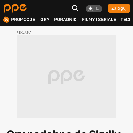
Zaloguj
ierdź
PROMOCJE
GRY
PORADNIKI
FILMY I SERIALE
TECH