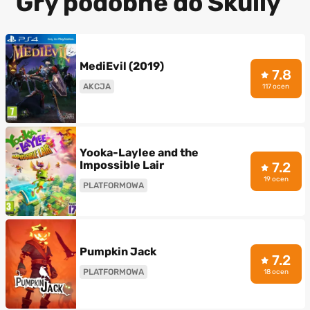
Gry podobne do Skully
MediEvil (2019)
7.8
AKCJA
117 ocen
Yooka-Laylee and the
Impossible Lair
7.2
19 ocen
PLATFORMOWA
Pumpkin Jack
7.2
PLATFORMOWA
18 ocen