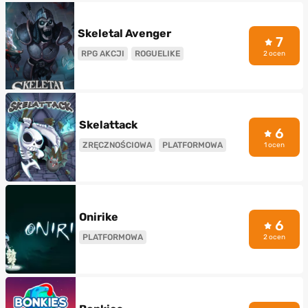
Skeletal Avenger
7
RPG AKCJI
ROGUELIKE
2 ocen
Skelattack
6
ZRĘCZNOŚCIOWA
PLATFORMOWA
1 ocen
Onirike
6
PLATFORMOWA
2 ocen