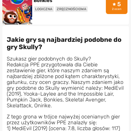
Bonkies
5
LOGICZNA
ZRĘCZNOŚCIOWA
2 ocen
Jakie gry są najbardziej podobne do
gry Skully?
Szukasz gier podobnych do Skully?
Redakcja PPE przygotowała dla Ciebie
zestawienie gier, które naszym zdaniem są
najbardziej zbliżone pod kątem charakterystyki,
gatunku, czy ocen graczy. Naszym zdaniem jako
gry podobne do Skully wymienić należy: MediEvil
(2019), Yooka-Laylee and the Impossible Lair,
Pumpkin Jack, Bonkies, Skeletal Avenger,
Skelattack, Onirike.
Z tego grona w trójce najwyżej ocenianych gier
przez użytkowników PPE znalazły się:
1) MediEvil (2019) (ocena: 7.8, liczba głosów: 117)