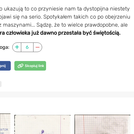
o ukazują to co przyniesie nam ta dystopijna niestety
jawi się na serio. Spotykałem takich co po obejrzeniu
 z maszynami... Sądzę, że to wielce prawdopobne, ale
ra człowieka już dawno przestała być świętością.
oga:
6
pnij
Skopiuj link