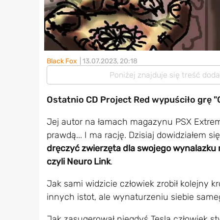
Black Fox
| 13.07.2023, 20:18
Poniżej znajduje się treść dod
Ostatnio CD Project Red wypuściło grę "
Jej autor na łamach magazynu PSX Extreme
prawdą... I ma rację. Dzisiaj dowidziałem s
dręczyć zwierzęta dla swojego wynalazku 
czyli Neuro Link
.
Jak sami widzicie człowiek zrobił kolejny 
innych istot, ale wynaturzeniu siebie sam
Jak zasugerował niegdyś Tesla człowiek st