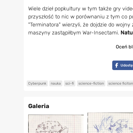
Wiele dzieł popkultury w tym także gry vide
przyszłość to nic w porównaniu z tym co po
"Terminatora" wierzyli, że dojdzie do wojny
maszyny zastąpiłbym War-Insectami.
Natu
Oceń bl
Udostę
Cyberpunk
nauka
sci-fi
science-fiction
science ficiton
Galeria