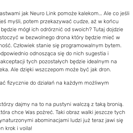
astwami jak Neuro Link pomoże kalekom... Ale co jeśli
yjeś myśli, potem przekazywać cudze, aż w końcu
 będzie mógł ich odrórznić od swoich? Tutaj dojdzie
istoczyć w bezwolnego drona który będzie mieć w
mość. Człowiek stanie się programowalnym bytem.
 odpowiednio odnosząca się do nich sugestia i
kceptacji tych pozostałych będzie idealnym na
ka. Ale dzięki wszczepom może być jak dron.
ać fizycznie do działań na każdym możliwym
którzy dajmy na to na pustyni walczą z taką bronią.
tóra chce Was pożreć. Taki obraz walki jeszcze tych
wynaturzonymi abominacjami ludzi już teraz jawi się
n krok i voila!