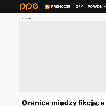
PROMOCJE
GRY
PORADNIK
ierdź
Granica między fikcją, 