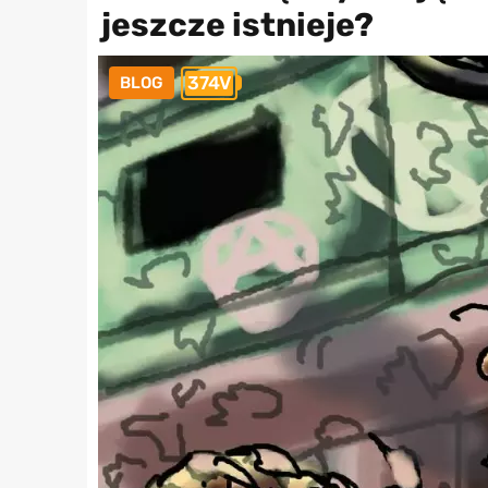
jeszcze istnieje?
374V
BLOG