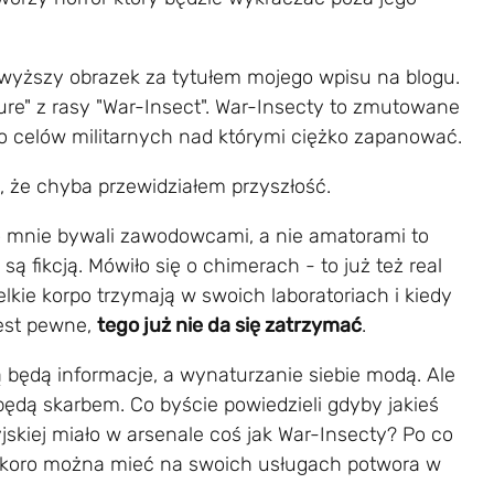
wyższy obrazek za tytułem mojego wpisu na blogu.
ure" z rasy "War-Insect". War-Insecty to zmutowane
o celów militarnych nad którymi ciężko zapanować.
, że chyba przewidziałem przyszłość.
do mnie bywali zawodowcami, a nie amatorami to
są fikcją. Mówiło się o chimerach - to już też real
lkie korpo trzymają w swoich laboratoriach i kiedy
jest pewne,
tego już nie da się zatrzymać
.
ą będą informacje, a wynaturzanie siebie modą. Ale
będą skarbem. Co byście powiedzieli gdyby jakieś
skiej miało w arsenale coś jak War-Insecty? Po co
 skoro można mieć na swoich usługach potwora w