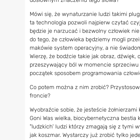
dosłownym znaczeniu tego słowa?
Mówi się, że wynaturzanie ludzi takimi plug
ta technologia pozwoli najpierw czytać cz
będzie je narzucać i bezwolny człowiek nie
do tego, że człowieka będziemy mogli prze
makówie system operacyjny, a nie świado
Wierzę, że bodźcie takie jak obraz, dźwięk,
przeszywający ból w momencie sprzeciwu a
początek sposobem programowania człowie
Co potem można z nim zrobić? Przystosow
froncie?
Wyobraźcie sobie, że jesteście żołnierzami 
Goni Was wielka, biocybernetyczna bestia k
"ludzkich' ludzi którzy zmagają się z tymi 
jak koszmar. Wystarczy już zrobić tylko jede