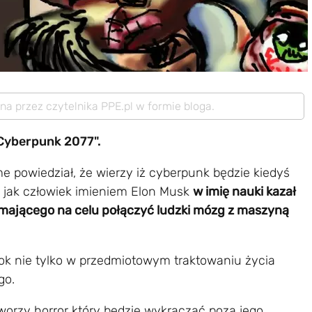
ana przez czytelnika PPE.pl w formie bloga.
Cyberpunk 2077".
 powiedział, że wierzy iż cyberpunk będzie kiedyś
ię jak człowiek imieniem Elon Musk
w imię nauki kazał
mającego na celu połączyć ludzki mózg z maszyną
krok nie tylko w przedmiotowym traktowaniu życia
ego.
worzy horror który będzie wykraczać poza jego