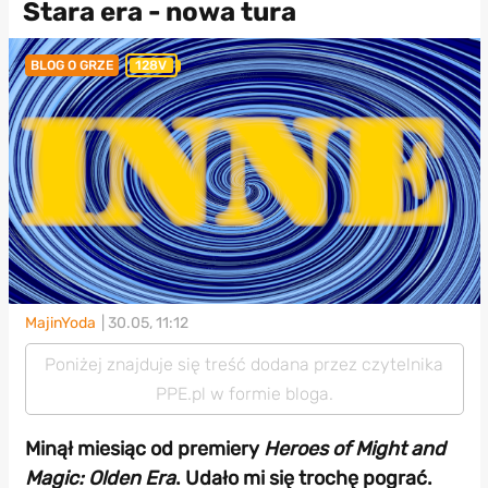
Stara era - nowa tura
BLOG O GRZE
128V
MajinYoda
| 30.05, 11:12
Poniżej znajduje się treść dodana przez czytelnika
PPE.pl w formie bloga.
Minął miesiąc od premiery
Heroes of Might and
Magic: Olden Era
. Udało mi się trochę pograć.