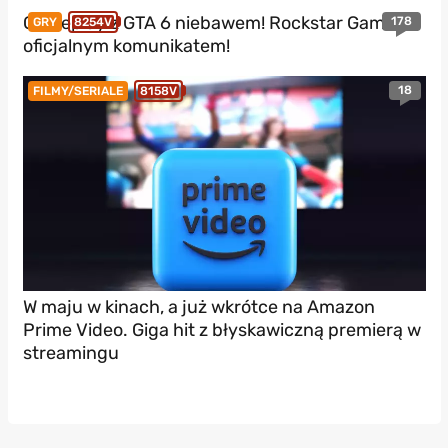
Gameplay z GTA 6 niebawem! Rockstar Games z
178
GRY
8254V
oficjalnym komunikatem!
18
FILMY/SERIALE
8158V
W maju w kinach, a już wkrótce na Amazon
Prime Video. Giga hit z błyskawiczną premierą w
streamingu