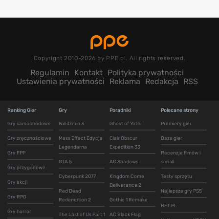
Copyright 2010-2026 by PPE.pl. All rights reserved.
Regulamin
Kontakt
Polityka prywatności
Ustawienia prywatności
Reklama
Redakcja
RSS
Ranking Gier
Gry
Poradniki
Polecane strony
Gry samochodowe
Wiedźmin 3
Ghost of Yotei
Premiery gier
Gry zręcznościowe
Mass Effect Edycja
Clair Obscur
Baza gier
Legendarna
Expedition 33
Gry FPP
Recenzje filmów i
GTA 5
AC Shadows
seriali
Gry przygodowe
Cyberpunk 2077
Kingdom Come
Testy sprzętu
Gry akcji
Deliverance 2
Red Dead
Najlepsze gry PS5
Gry RPG
Redemption 2
Gothic 1 Remake
BET.PL
Gry horror
The Last of Us Part 1
AC Black Flag