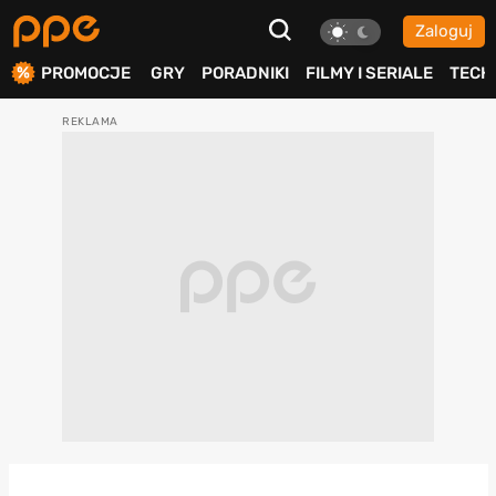
Zaloguj
ierdź
PROMOCJE
GRY
PORADNIKI
FILMY I SERIALE
TECH