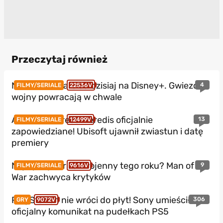
Przeczytaj również
Nowe Star Wars od dzisiaj na Disney+. Gwiezdne
4
FILMY/SERIALE
22536V
wojny powracają w chwale
Assassin’s Creed Heredis oficjalnie
13
FILMY/SERIALE
12499V
zapowiedziane! Ubisoft ujawnił zwiastun i datę
premiery
Najlepszy thriller wojenny tego roku? Man of
9
FILMY/SERIALE
9616V
War zachwyca krytyków
PlayStation nie wróci do płyt! Sony umieściło
306
GRY
9072V
oficjalny komunikat na pudełkach PS5