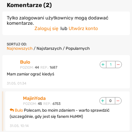
Komentarze (
2
)
Tylko zalogowani użytkownicy mogą dodawać
komentarze.
Zaloguj się
lub
Utwórz konto
SORTUJ OD:
Najnowszych
/
Najstarszych
/
Popularnych
Bulo
1
POZIOM:
44
REP.:
1687
Mam zamiar ograć kiedyś
31.05, 01:34
MajinYoda
0
POZIOM:
45
REP.:
6753
Bulo
Polecam, bo moim zdaniem - warto sprawdzić
(szczególnie, gdy jest się fanem HoMM)
31.05, 10:14