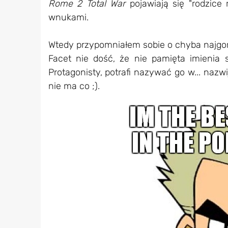
Rome 2 Total War
pojawiają się "rodzice r
wnukami.
Wtedy przypomniałem sobie o chyba najgorsz
Facet nie dość, że nie pamięta imienia
Protagonisty, potrafi nazywać go w... nazw
nie ma co ;).