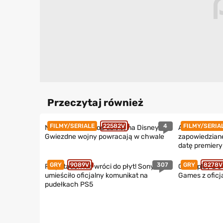
Przeczytaj również
4
FILMY/SERIALE
22582V
FILMY/SERIA
Nowe Star Wars od dzisiaj na Disney+.
Assassin’s Cre
Gwiezdne wojny powracają w chwale
zapowiedziane!
datę premiery
307
GRY
9089V
GRY
8278V
PlayStation nie wróci do płyt! Sony
Gameplay z G
umieściło oficjalny komunikat na
Games z ofic
pudełkach PS5