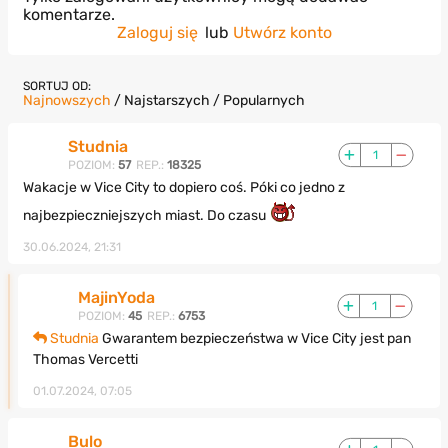
komentarze.
Zaloguj się
lub
Utwórz konto
SORTUJ OD:
Najnowszych
/
Najstarszych
/
Popularnych
Studnia
1
POZIOM:
57
REP.:
18325
Wakacje w Vice City to dopiero coś. Póki co jedno z
najbezpieczniejszych miast. Do czasu
30.06.2024, 21:31
MajinYoda
1
POZIOM:
45
REP.:
6753
Studnia
Gwarantem bezpieczeństwa w Vice City jest pan
Thomas Vercetti
01.07.2024, 07:05
Bulo