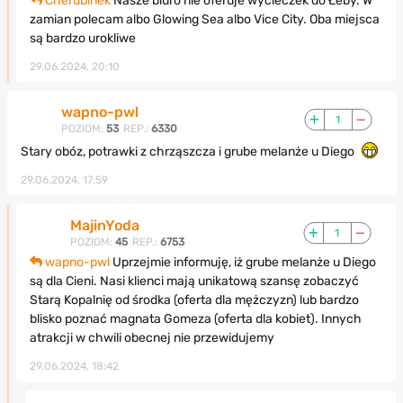
Cherubinek
Nasze biuro nie oferuje wycieczek do Łeby. W
zamian polecam albo Glowing Sea albo Vice City. Oba miejsca
są bardzo urokliwe
29.06.2024, 20:10
wapno-pwl
1
POZIOM:
53
REP.:
6330
Stary obóz, potrawki z chrząszcza i grube melanże u Diego
29.06.2024, 17:59
MajinYoda
1
POZIOM:
45
REP.:
6753
wapno-pwl
Uprzejmie informuję, iż grube melanże u Diego
są dla Cieni. Nasi klienci mają unikatową szansę zobaczyć
Starą Kopalnię od środka (oferta dla mężczyzn) lub bardzo
blisko poznać magnata Gomeza (oferta dla kobiet). Innych
atrakcji w chwili obecnej nie przewidujemy
29.06.2024, 18:42