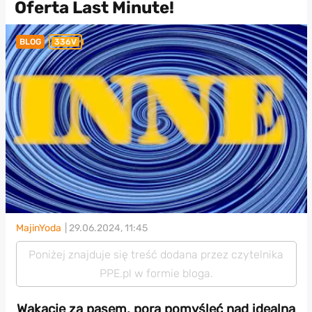
Oferta Last Minute!
BLOG
336V
MajinYoda
| 29.06.2024, 11:45
Poniżej znajduje się treść dodana przez czytelnika
PPE.pl w formie bloga.
Wakacje za pasem, pora pomyśleć nad idealną