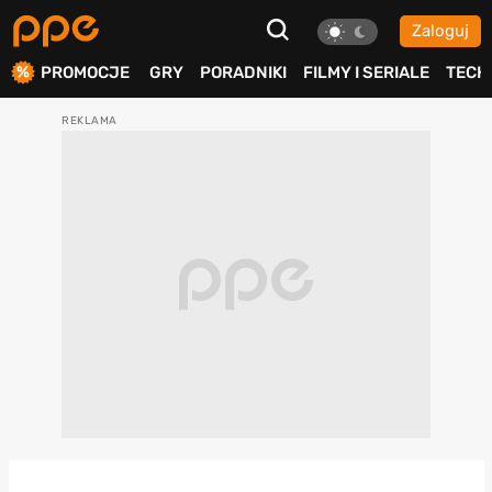
Zaloguj
ierdź
PROMOCJE
GRY
PORADNIKI
FILMY I SERIALE
TECH