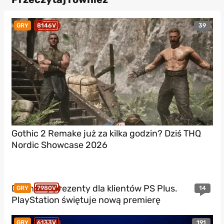
39
GRY
8146V
Gothic 2 Remake już za kilka godzin? Dziś THQ
Nordic Showcase 2026
Darmowy prezenty dla klientów PS Plus.
14
GRY
7980V
PlayStation świętuje nową premierę
191
GRY
6133V