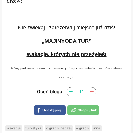
drzew!
Nie zwlekaj i zarezerwuj miejsce już dziś!
„MAJINYODA TUR”
Wakacje, których nie przeżyłeś!
*Ceny podane w broszurze nie stanowią oferty w rozumieniu przepisów kodeksu
cywilnego.
Oceń bloga:
11
Udostępnij
Skopiuj link
wakacje
turystyka
o grach inaczej
o grach
inne