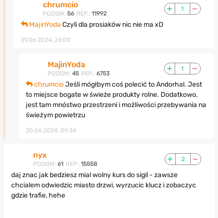
chrumcio
1
POZIOM:
56
REP.:
11992
MajinYoda
Czyli dla prosiaków nic nie ma xD
29.06.2024, 23:00
MajinYoda
1
POZIOM:
45
REP.:
6753
chrumcio
Jeśli mógłbym coś polecić to Andorhal. Jest
to miejsce bogate w świeże produkty rolne. Dodatkowo,
jest tam mnóstwo przestrzeni i możliwości przebywania na
świeżym powietrzu
30.06.2024, 09:34
nyx
2
POZIOM:
61
REP.:
15558
daj znac jak bedziesz mial wolny kurs do sigil - zawsze
chcialem odwiedzic miasto drzwi, wyrzucic klucz i zobaczyc
gdzie trafie, hehe