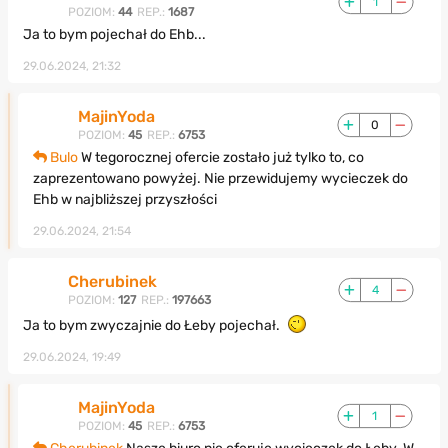
1
POZIOM:
44
REP.:
1687
Ja to bym pojechał do Ehb...
29.06.2024, 21:32
MajinYoda
0
POZIOM:
45
REP.:
6753
Bulo
W tegorocznej ofercie zostało już tylko to, co
zaprezentowano powyżej. Nie przewidujemy wycieczek do
Ehb w najbliższej przyszłości
29.06.2024, 21:54
Cherubinek
4
POZIOM:
127
REP.:
197663
Ja to bym zwyczajnie do Łeby pojechał.
29.06.2024, 19:49
MajinYoda
1
POZIOM:
45
REP.:
6753