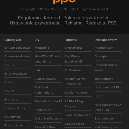
Copyright 2010-2026 by PPE.pl. All rights reserved.
Regulamin
Kontakt
Polityka prywatności
Ustawienia prywatności
Reklama
Redakcja
RSS
Ranking Gier
Gry
Poradniki
Polecane strony
Gry samochodowe
Wiedźmin 3
Ghost of Yotei
Premiery gier
Gry zręcznościowe
Mass Effect Edycja
Clair Obscur
Baza gier
Legendarna
Expedition 33
Gry FPP
Recenzje filmów i
GTA 5
AC Shadows
seriali
Gry przygodowe
Cyberpunk 2077
Kingdom Come
Testy sprzętu
Gry akcji
Deliverance 2
Red Dead
Najlepsze gry PS5
Gry RPG
Redemption 2
Gothic 1 Remake
BET.PL
Gry horror
The Last of Us Part 1
AC Black Flag
Najlepsze gry XBOX
Resynced
Gry symulatory
Uncharted 4
Series S i X
Silent Hill 2 Remake
Gry survival
God of War Ragnarok
Bukmacherzy
Baldurs Gate 3
Gry z otwartym
Assassin's Creed
Kod promocyjny