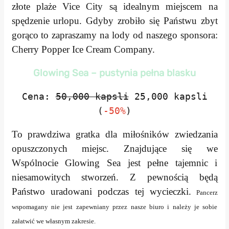
złote plaże Vice City są idealnym miejscem na
spędzenie urlopu. Gdyby zrobiło się Państwu zbyt
gorąco to zapraszamy na lody od naszego sponsora:
Cherry Popper Ice Cream Company.
Glowing Sea – pustynia pełna blasku
Cena:
50,000 kapsli
25,000 kapsli
(
-50%
)
To prawdziwa gratka dla miłośników zwiedzania
opuszczonych miejsc. Znajdujące się we
Wspólnocie Glowing Sea jest pełne tajemnic i
niesamowitych stworzeń. Z pewnością będą
Państwo uradowani podczas tej wycieczki.
Pancerz
wspomagany nie jest zapewniany przez nasze biuro i należy je sobie
załatwić we własnym zakresie.