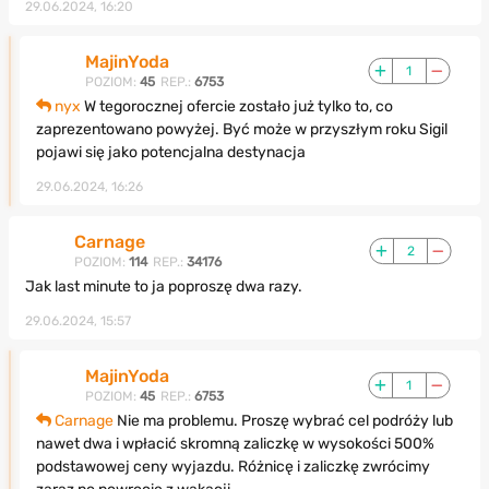
29.06.2024, 16:20
MajinYoda
1
POZIOM:
45
REP.:
6753
nyx
W tegorocznej ofercie zostało już tylko to, co
zaprezentowano powyżej. Być może w przyszłym roku Sigil
pojawi się jako potencjalna destynacja
29.06.2024, 16:26
Carnage
2
POZIOM:
114
REP.:
34176
Jak last minute to ja poproszę dwa razy.
29.06.2024, 15:57
MajinYoda
1
POZIOM:
45
REP.:
6753
Carnage
Nie ma problemu. Proszę wybrać cel podróży lub
nawet dwa i wpłacić skromną zaliczkę w wysokości 500%
podstawowej ceny wyjazdu. Różnicę i zaliczkę zwrócimy