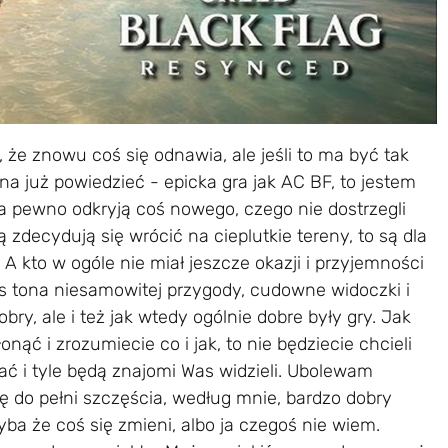
 że znowu coś się odnawia, ale jeśli to ma być tak
żna już powiedzieć - epicka gra jak AC BF, to jestem
 na pewno odkryją coś nowego, czego nie dostrzegli
ą zdecydują się wrócić na cieplutkie tereny, to są dla
A kto w ogóle nie miał jeszcze okazji i przyjemności
 Was tona niesamowitej przygody, cudowne widoczki i
obry, ale i też jak wtedy ogólnie dobre były gry. Jak
onąć i zrozumiecie co i jak, to nie będziecie chcieli
wać i tyle będą znajomi Was widzieli. Ubolewam
ę do pełni szczęścia, według mnie, bardzo dobry
ba że coś się zmieni, albo ja czegoś nie wiem.