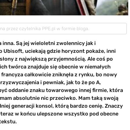
ana przez czytelnika PPE.pl w formie bloga.
inna. Są jej wieloletni zwolennicy jak i
 Ubisoft, uciekają gdzie horyzont pokaże, inni
odsłony z największą przyjemnością. Ale coś po
 ich twórca znajduje się obecnie w niemałych
 francyza całkowicie zniknęła z rynku, bo nowy
przyzwyczajenia i pewniak, jak to że po A,
być oddanie znaku towarowego innej firmie, która
e mam absolutnie nic przeciwko. Mam taką swoją
dniej generacji konsol, którą bardzo cenię. Znaczy
, a teraz w końcu ulepszone wszystko pod obecne
tekstu.