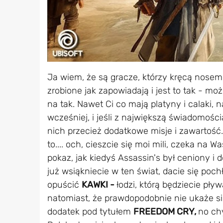
Ja wiem, że są gracze, którzy kręcą nosem,
zrobione jak zapowiadają i jest to tak - mo
na tak. Nawet Ci co mają platyny i calaki,
wcześniej, i jeśli z największą świadomości
nich przecież dodatkowe misje i zawartość. 
to.... och, cieszcie się moi mili, czeka na
pokaz, jak kiedyś Assassin's był ceniony i d
już wsiąkniecie w ten świat, dacie się pochł
opuścić
KAWKI -
łodzi, którą będziecie pły
natomiast, że prawdopodobnie nie ukaże si
dodatek pod tytułem
FREEDOM CRY,
no chy