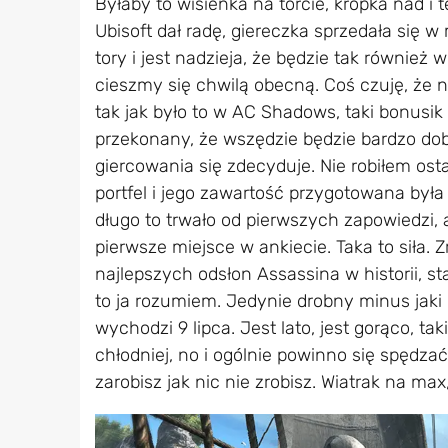
Byłaby to wisienka na torcie, kropka nad i 
Ubisoft dał radę, giereczka sprzedała się 
tory i jest nadzieja, że będzie tak również
cieszmy się chwilą obecną. Coś czuję, że 
tak jak było to w AC Shadows, taki bonusik
przekonany, że wszędzie będzie bardzo dobrz
giercowania się zdecyduje. Nie robiłem ost
portfel i jego zawartość przygotowana była
długo to trwało od pierwszych zapowiedzi, 
pierwsze miejsce w ankiecie. Taka to siła. 
najlepszych odsłon Assassina w historii, sta
to ja rozumiem. Jedynie drobny minus jaki m
wychodzi 9 lipca. Jest lato, jest gorąco, tak
chłodniej, no i ogólnie powinno się spędzać
zarobisz jak nic nie zrobisz. Wiatrak na max