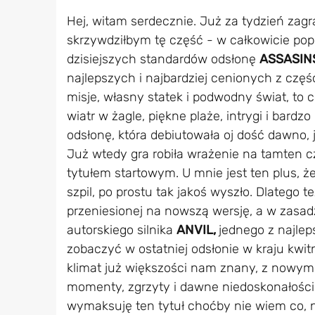
Hej, witam serdecznie. Już za tydzień zagr
skrzywdziłbym tę część - w całkowicie po
dzisiejszych standardów odsłonę
ASSASIN
najlepszych i najbardziej cenionych z części
misje, własny statek i podwodny świat, to c
wiatr w żagle, piękne plaże, intrygi i bardz
odsłonę, która debiutowała oj dość dawno, 
Już wtedy gra robiła wrażenie na tamten c
tytułem startowym. U mnie jest ten plus, że
szpil, po prostu tak jakoś wyszło. Dlatego t
przeniesionej na nowszą wersję, a w zasad
autorskiego silnika
ANVIL,
jednego z najlep
zobaczyć w ostatniej odsłonie w kraju kwitn
klimat już większości nam znany, z nowymi
momenty, zgrzyty i dawne niedoskonałości, 
wymaksuję ten tytuł choćby nie wiem co, 