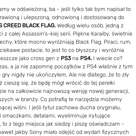
amy w odświeżoną, ba - jeśli tylko tak bym napisał to
prawioną i ulepszoną, odnowioną i dostosowaną do
S CREED BLACK FLAG.
Według wielu osób, jedną z
 z całej Assassin's-kiej serii. Piękne Karaiby, świetnie
echy, które mocno wyróżniają Black Flag. Piraci, rum,
o ciekawe postacie, to jest to co błyszczy i wyróżnia
jeszcze jako cross gen z
PS3
na
PS4.
I wiecie co?
zas, a ja nie zapomnę początków z PS4 właśnie z tym
 gry nigdy nie ukończyłem. Ale nie dlatego, że to zły
eż cieszę się, że będę mógł wrócić do tej perełki
zie na całkowicie najnowszą wersję nowej generacji,
szych w branży. Co potrafią te narzędzia możemy
ącej wiśni. I jeśli tytuł zachowa ducha oryginału,
 smaczkami, detalami, wyeliminuje irytujące
to z tego miejsca jak siedzę i piszę oświadczam -
nawet jakby Sony miało odejść od wydań fizycznych