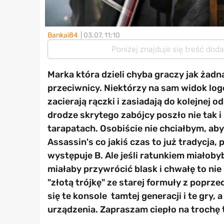
Bankai84
| 03.07, 11:10
Poniżej znajduje się treść dod
Marka która dzieli chyba graczy jak żadna 
przeciwnicy. Niektórzy na sam widok logo
zacierają rączki i zasiadają do kolejnej 
drodze skrytego zabójcy poszło nie tak i
tarapatach. Osobiście nie chciałbym, aby
Assassin's co jakiś czas to już tradycja, 
występuje B. Ale jeśli ratunkiem miałoby
miałaby przywrócić blask i chwałę to ni
"złotą trójkę" ze starej formuły z poprze
się te konsole tamtej generacji i te gry
urządzenia. Zapraszam ciepło na trochę 