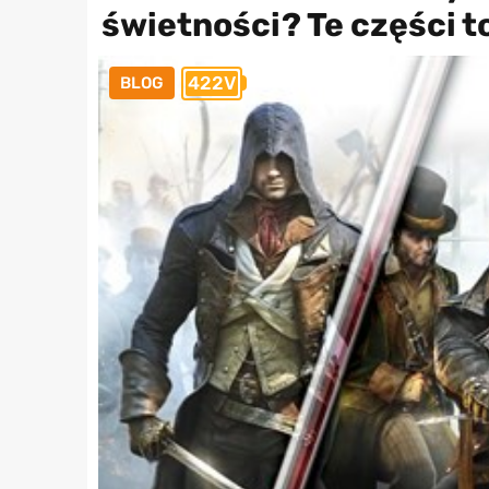
świetności? Te części t
422V
BLOG