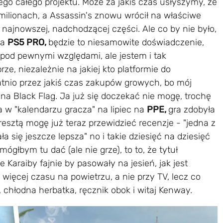
tego całego projektu. Może za jakiś czas usłyszymy, że
w milionach, a Assassin's znowu wrócił na właściwe
 w najnowszej, nadchodzącej części. Ale co by nie było,
na
PS5 PRO,
będzie to niesamowite doświadczenie,
 pod pewnymi względami, ale jestem i tak
e, niezależnie na jakiej kto platformie do
atnio przez jakiś czas zakupów growych, bo mój
 na Black Flag. Ja już się doczekać nie mogę, trochę
a w "kalendarzu gracza" na lipiec na
PPE,
gra zdobyła
Zresztą mogę już teraz przewidzieć recenzje - "jedna z
ła się jeszcze lepsza" no i takie dziesięć na dziesięć
ógłbym tu dać (ale nie grze), to to, że tytuł
ie Karaiby fajnie by pasowały na jesień, jak jest
 więcej czasu na powietrzu, a nie przy TV, lecz co
, chłodna herbatka, ręcznik obok i witaj Kenway.