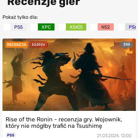
Recenzje gier
Pokaż tylko dla:
PS5
XPC
XSX|S
NS2
PS6
355
RECENZJA
30292V
Rise of the Ronin - recenzja gry. Wojownik,
który nie mógłby trafić na Tsushimę
PS5
21.03.2024, 12:00