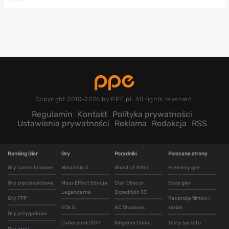
Copyright 2010-2026 by PPE.pl. All rights reserved.
Regulamin
Kontakt
Polityka prywatności
Ustawienia prywatności
Reklama
Redakcja
RSS
Ranking Gier
Gry
Poradniki
Polecane strony
Gry samochodowe
Wiedźmin 3
Ghost of Yotei
Premiery gier
Gry zręcznościowe
Mass Effect Edycja
Clair Obscur
Baza gier
Legendarna
Expedition 33
Gry FPP
Recenzje filmów i
GTA 5
AC Shadows
seriali
Gry przygodowe
Cyberpunk 2077
Kingdom Come
Testy sprzętu