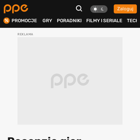
Zaloguj
ierdź
PROMOCJE
GRY
PORADNIKI
FILMY I SERIALE
TECH