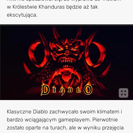
w Królestwie Khanduras będzie aż tak
ekscytująca.
Klasyczne Diablo zachwycało swoim klimatem i
bardzo wciągającym gameplayem. Pierwotnie
zostało oparte na turach, ale w wyniku przejęcia