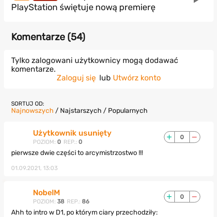
PlayStation świętuje nową premierę
Komentarze (
54
)
Tylko zalogowani użytkownicy mogą dodawać
komentarze.
Zaloguj się
lub
Utwórz konto
SORTUJ OD:
Najnowszych
/
Najstarszych
/
Popularnych
Użytkownik usunięty
0
POZIOM:
0
REP.:
0
pierwsze dwie części to arcymistrzostwo !!!
01.09.2021, 13:03
NobelM
0
POZIOM:
38
REP.:
86
Ahh to intro w D1, po którym ciary przechodziły: