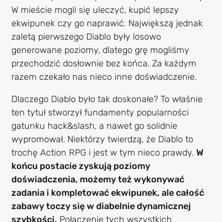
W mieście mogli się uleczyć, kupić lepszy
ekwipunek czy go naprawić. Największą jednak
zaletą pierwszego Diablo były losowo
generowane poziomy, dlatego grę mogliśmy
przechodzić dosłownie bez końca. Za każdym
razem czekało nas nieco inne doświadczenie.
Dlaczego Diablo było tak doskonałe? To właśnie
ten tytuł stworzył fundamenty popularności
gatunku hack&slash, a nawet go solidnie
wypromował. Niektórzy twierdzą, że Diablo to
trochę Action RPG i jest w tym nieco prawdy.
W
końcu postacie zyskują poziomy
doświadczenia, możemy też wykonywać
zadania i kompletować ekwipunek, ale całość
zabawy toczy się w diabelnie dynamicznej
szybkości.
Połączenie tych wszystkich