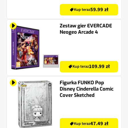
59.99 zł
Kup teraz
Zestaw gier EVERCADE
Neogeo Arcade 4
109.99 zł
Kup teraz
Figurka FUNKO Pop
Disney Cinderella Comic
Cover Sketched
47.49 zł
Kup teraz