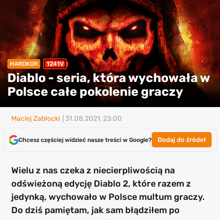
HARDKOR
1241V
Diablo - seria, która wychowała w
Polsce całe pokolenie graczy
Maciej Zabłocki
| 31.08.2021, 23:00
Dodaj do źródeł
Chcesz częściej widzieć nasze treści w Google?
Wielu z nas czeka z niecierpliwością na
odświeżoną edycję Diablo 2, które razem z
jedynką, wychowało w Polsce multum graczy.
Do dziś pamiętam, jak sam błądziłem po