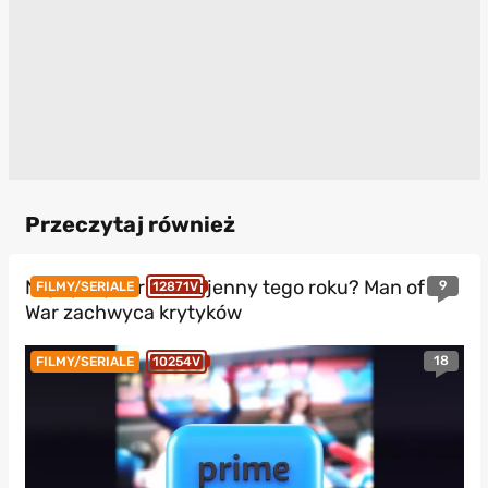
Przeczytaj również
Najlepszy thriller wojenny tego roku? Man of
9
FILMY/SERIALE
12871V
War zachwyca krytyków
18
FILMY/SERIALE
10254V