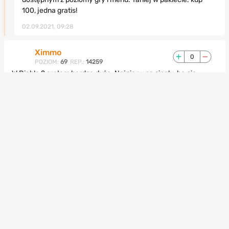
100, jedna gratis!
02.09.2021, 09:28
Ximmo
0
POZIOM:
69
REP.:
14259
W Diablo 2 grałem bardzo dużo. Najpierw na singlu, bo nie
miałem wtedy jeszcze internetu i jedynie jak byłem u kuzyna, to
mogłem zobaczyć i pograć na bnecie. A potem już normalnie
multika się grało. Według mnie najlepsza część. Diablo 1 jakoś
nigdy specjalnie mi się nie podobało, a na D3 strasznie się
zawiodłem.
01.09.2021, 09:16
Colidor
3
POZIOM:
70
REP.:
37741
Kilka dodatkowych uwag:
Warto przypomnieć, że pierwsze Diablo było PIERWSZĄ grą AAA
PC-tową, do uruchomienia której potrzebny był Windows 95.