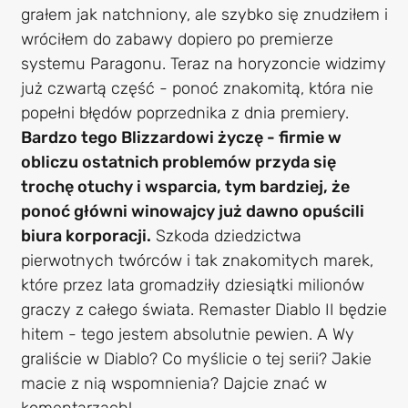
grałem jak natchniony, ale szybko się znudziłem i
wróciłem do zabawy dopiero po premierze
systemu Paragonu. Teraz na horyzoncie widzimy
już czwartą część - ponoć znakomitą, która nie
popełni błędów poprzednika z dnia premiery.
Bardzo tego Blizzardowi życzę - firmie w
obliczu ostatnich problemów przyda się
trochę otuchy i wsparcia, tym bardziej, że
ponoć główni winowajcy już dawno opuścili
biura korporacji.
Szkoda dziedzictwa
pierwotnych twórców i tak znakomitych marek,
które przez lata gromadziły dziesiątki milionów
graczy z całego świata. Remaster Diablo II będzie
hitem - tego jestem absolutnie pewien. A Wy
graliście w Diablo? Co myślicie o tej serii? Jakie
macie z nią wspomnienia? Dajcie znać w
komentarzach!