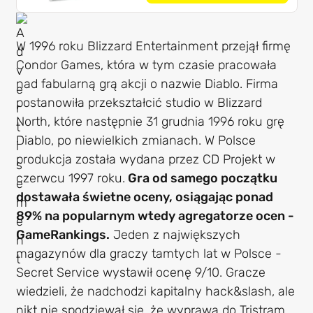
W 1996 roku Blizzard Entertainment przejął firmę
Condor Games, która w tym czasie pracowała
nad fabularną grą akcji o nazwie Diablo. Firma
postanowiła przekształcić studio w Blizzard
North, które następnie 31 grudnia 1996 roku grę
Diablo, po niewielkich zmianach. W Polsce
produkcja została wydana przez CD Projekt w
czerwcu 1997 roku.
Gra od samego początku
dostawała świetne oceny, osiągając ponad
89% na popularnym wtedy agregatorze ocen -
GameRankings.
Jeden z największych
magazynów dla graczy tamtych lat w Polsce -
Secret Service wystawił ocenę 9/10. Gracze
wiedzieli, że nadchodzi kapitalny hack&slash, ale
nikt nie spodziewał się, że wyprawa do Tristram