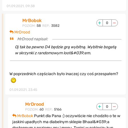
01.09.2021, 09:38
MrBobok
0
POZIOM:
58
REP.:
3582
MrDrood
MrDrood napisał:
Oj tak ba pewno D4 będzie grą wybitną. Wybitnie bogatą
w skrzynki z randomowym loot&#039;em.
W poprzednich częściach było inaczej czy coś przespałem?
01.09.2021, 23:45
MrDrood
0
POZIOM:
60
REP.:
5166
MrBobok
Punkt dla Pana :) oczywiście nie chodziło o te w
jaskini upadłych ma diabelnym sklepie Bhaal&#039;a
dostępnym z poziomy gry i menu. Taniej w pakiecie: kup