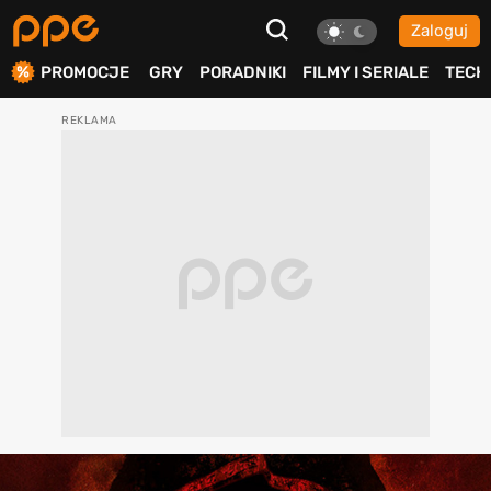
Zaloguj
ierdź
PROMOCJE
GRY
PORADNIKI
FILMY I SERIALE
TECH