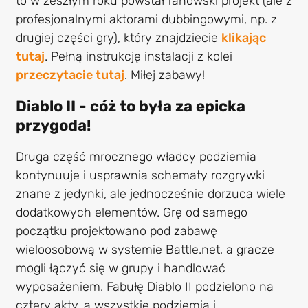
to w zeszłym roku powstał fanowski projekt (ale z
profesjonalnymi aktorami dubbingowymi, np. z
drugiej części gry), który znajdziecie
klikając
tutaj
. Pełną instrukcję instalacji z kolei
przeczytacie tutaj
. Miłej zabawy!
Diablo II - cóż to była za epicka
przygoda!
Druga część mrocznego władcy podziemia
kontynuuje i usprawnia schematy rozgrywki
znane z jedynki, ale jednocześnie dorzuca wiele
dodatkowych elementów. Grę od samego
początku projektowano pod zabawę
wieloosobową w systemie Battle.net, a gracze
mogli łączyć się w grupy i handlować
wyposażeniem. Fabułę Diablo II podzielono na
cztery akty, a wszystkie podziemia i