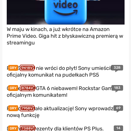
W maju w kinach, a już wkrótce na Amazon
Prime Video. Giga hit z błyskawiczną premierą w
streamingu
PlayStation nie wróci do płyt! Sony umieściło
328
GRY
9418V
oficjalny komunikat na pudełkach PS5
Gameplay z GTA 6 niebawem! Rockstar Games z
183
GRY
8784V
oficjalnym komunikatem!
PS5 otrzymało aktualizację! Sony wprowadza
69
GRY
7958V
nową funkcję
Darmowy prezenty dla klientów PS Plus.
14
GRY
7388V