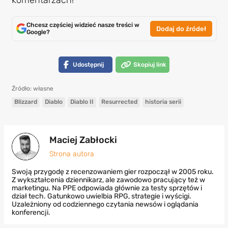
Chcesz częściej widzieć nasze treści w
Dodaj do źródeł
Google?
Udostępnij
Skopiuj link
Źródło: własne
Blizzard
Diablo
Diablo II
Resurrected
historia serii
Maciej Zabłocki
Strona autora
Swoją przygodę z recenzowaniem gier rozpoczął w 2005 roku.
Z wykształcenia dziennikarz, ale zawodowo pracujący też w
marketingu. Na PPE odpowiada głównie za testy sprzętów i
dział tech. Gatunkowo uwielbia RPG, strategie i wyścigi.
Uzależniony od codziennego czytania newsów i oglądania
konferencji.