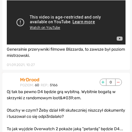
Generalnie przerywniki filmowe Blizzarda, to zawsze był poziom
mistrzowski.
01.09.2021, 10:27
MrDrood
0
POZIOM:
60
REP.:
5166
Oj tak ba pewno D4 będzie grą wybitną. Wybitnie bogatą w
skrzynki z randomowym loot&#039;em.
Otuchy w czym? Żeby dział HR skuteczniej niszczył dokumenty
i tuszował co się odpi3rdalało?
To jak wyjdzie Overwatch 2 pokaże jaką "petardą" będzie D4...