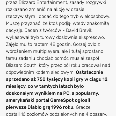
przez Blizzard Entertainment, zasady rozgrywki
rozkazano zmienić na akcję w czasie
rzeczywistym i dodać do tego tryb wieloosobowy.
Muszę przyznać, że ktoś podjął wtedy znakomitą
decyzję. Jeden z twórców - David Brevik,
wykasował tryb turowy dosłownie ekspresowo.
Zajęło mu to raptem 48 godzin. Gorzej było z
wdrożeniem multiplayera, ale i tutaj sprostano
temu zadaniu chociaż pomóc musiał zespół
Blizzard South, który przez pół roku pracował nad
odpowiednim kodem sieciowym.
Ostatecznie
sprzedano aż 750 tysięcy kopii gry w ciągu 12
miesięcy, co w tamtych latach było
doskonałym wynikiem na PC, a popularny,
amerykański portal GameSpot ogłosił
pierwsze Diablo grą 1996 roku.
Gracze
dostali 16 poziomów podzielonych na 4 obszary.