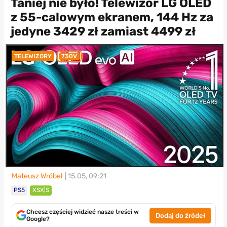
Taniej nie było! Telewizor LG OLED
z 55-calowym ekranem, 144 Hz za
jedyne 3429 zł zamiast 4499 zł
TELEWIZORY
730V
Mateusz Wróbel
| 15.05, 09:21
PS5
XSX|S
Chcesz częściej widzieć nasze treści w
Dodaj do źródeł
Google?