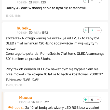
POZIOM:
21
REP.:
723
Daliby 42 cale w dobrej cenie to bym się zastanowił.
15.05, 11:16
hubek_
2
POZIOM:
30
REP.:
1392
szczerze? Niczego więcej nie oczekuje od TV jak to żeby był
OLED i miał minimum 120Hz no i oczywiście im większy tym
lepszy.
Cena tego to petarda. Pomyśleć że 7 lat temu QLEDA samsunga
50" kupiłem za prawie 5 koła.
Przy takich cenach OLEDów nawet bym się wypalaniem nie
przejmował - za kolejne 10 lat ile to będzie kosztować 2000zł?
Edytowano 15.05, 10:59
15.05, 10:58
Muuuu
0
POZIOM:
25
REP.:
-29
hubek_
Za 10 lat będą telewizory LED RGB bez wypaleń