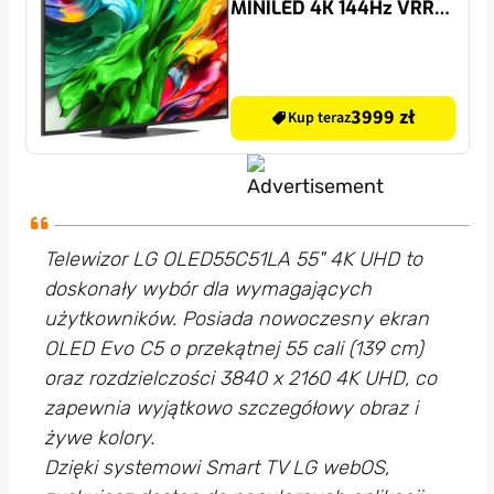
MINILED 4K 144Hz VRR
WebOS TV Dolby Vision
HDMI 2.1
3999 zł
Kup teraz
Telewizor LG OLED55C51LA 55" 4K UHD to
doskonały wybór dla wymagających
użytkowników. Posiada nowoczesny ekran
OLED Evo C5 o przekątnej 55 cali (139 cm)
oraz rozdzielczości 3840 x 2160 4K UHD, co
zapewnia wyjątkowo szczegółowy obraz i
żywe kolory.
Dzięki systemowi Smart TV LG webOS,