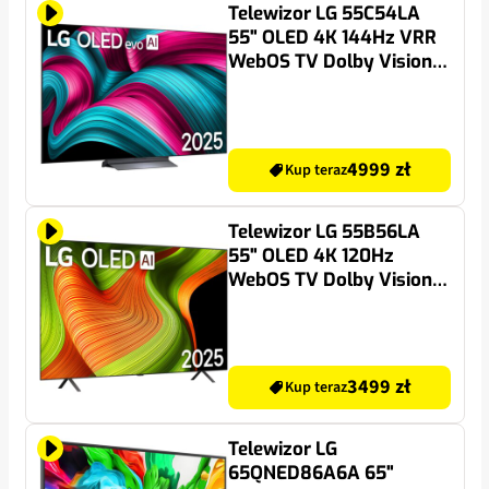
Telewizor LG 55C54LA
55" OLED 4K 144Hz VRR
WebOS TV Dolby Vision
Dolby Atmos HDMI 2.1
4999 zł
Kup teraz
Telewizor LG 55B56LA
55" OLED 4K 120Hz
WebOS TV Dolby Vision
Dolby Atmos HDMI 2.1
3499 zł
Kup teraz
Telewizor LG
65QNED86A6A 65"