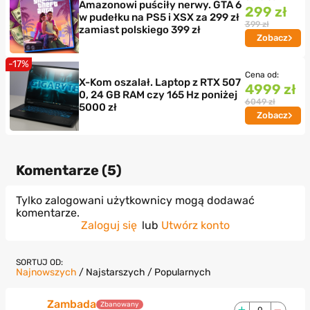
Amazonowi puściły nerwy. GTA 6
299 zł
w pudełku na PS5 i XSX za 299 zł
399 zł
zamiast polskiego 399 zł
Zobacz
-17%
Cena od:
X-Kom oszalał. Laptop z RTX 507
4999 zł
0, 24 GB RAM czy 165 Hz poniżej
6049 zł
5000 zł
Zobacz
Komentarze (
5
)
Tylko zalogowani użytkownicy mogą dodawać
komentarze.
Zaloguj się
lub
Utwórz konto
SORTUJ OD:
Najnowszych
/
Najstarszych
/
Popularnych
Zambada
Zbanowany
0