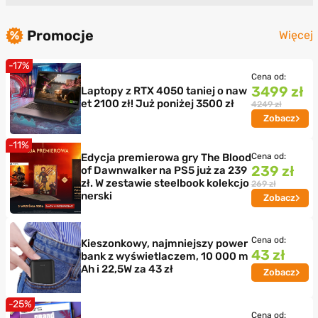
Promocje
Więcej
-17%
Cena od:
3499 zł
Laptopy z RTX 4050 taniej o naw
et 2100 zł! Już poniżej 3500 zł
4249 zł
Zobacz
-11%
Edycja premierowa gry The Blood
Cena od:
239 zł
of Dawnwalker na PS5 już za 239
zł. W zestawie steelbook kolekcjo
269 zł
nerski
Zobacz
Cena od:
Kieszonkowy, najmniejszy power
43 zł
bank z wyświetlaczem, 10 000 m
Ah i 22,5W za 43 zł
Zobacz
-25%
Cena od: