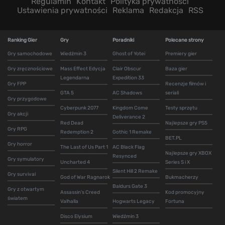
Regulamin
Kontakt
Polityka prywatności
Ustawienia prywatności
Reklama
Redakcja
RSS
Ranking Gier
Gry
Poradniki
Polecane strony
Gry samochodowe
Wiedźmin 3
Ghost of Yotei
Premiery gier
Gry zręcznościowe
Mass Effect Edycja
Clair Obscur
Baza gier
Legendarna
Expedition 33
Gry FPP
Recenzje filmów i
GTA 5
AC Shadows
seriali
Gry przygodowe
Cyberpunk 2077
Kingdom Come
Testy sprzętu
Gry akcji
Deliverance 2
Red Dead
Najlepsze gry PS5
Gry RPG
Redemption 2
Gothic 1 Remake
BET.PL
Gry horror
The Last of Us Part 1
AC Black Flag
Najlepsze gry XBOX
Resynced
Gry symulatory
Uncharted 4
Series S i X
Silent Hill 2 Remake
Gry survival
God of War Ragnarok
Bukmacherzy
Baldurs Gate 3
Gry z otwartym
Assassin's Creed
Kod promocyjny
światem
Valhalla
Hogwarts Legacy
Fortuna
Disco Elysium
Wiedźmin 3