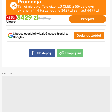
Promocja
Taniej nie było! Telewizor LG OLED z 55-calowym
ekranem, 144 Hz za jedyne 3429 zł zamiast 4499 zł
3429 zł
-23%
4499 zł
Przejdź
Allegro
Chcesz częściej widzieć nasze treści w
Dodaj do źródeł
Google?
Udostępnij
Skopiuj link