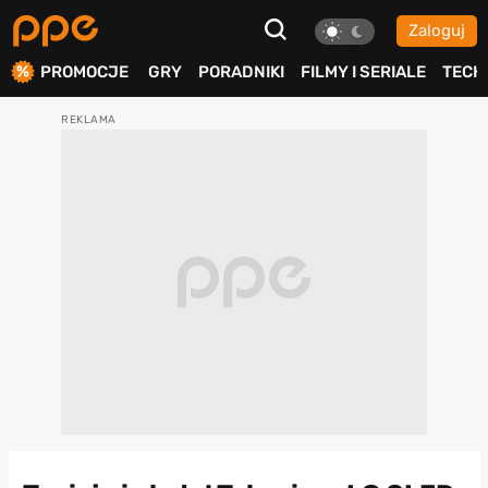
Zaloguj
ierdź
PROMOCJE
GRY
PORADNIKI
FILMY I SERIALE
TECH