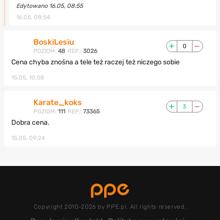
Edytowano 16.05, 08:55
16.05, 08:54
BoskiLesiu
0
POZIOM:
48
REP.:
3026
Cena chyba znośna a tele też raczej też niczego sobie
15.05, 10:58
Karate_koks
3
POZIOM:
111
REP.:
73365
Dobra cena.
15.05, 09:24
Copyright 2010-2026 by PPE.pl. All rights reserved.