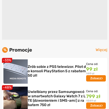
Promocje
Więcej
-33%
Cena od:
Zrób sobie z PS5 telewizor. Pilot d
99 zł
o konsoli PlayStation 5 z rabatem
149 zł
50 zł!
Zobacz
-48%
Uwielbiany przez Samsungowcó
Cena od:
799 zł
w smartwatch Galaxy Watch 7 z L
TE (dzwonieniem i SMS-ami) z ra
1549 zł
batem 750 zł
Zobacz