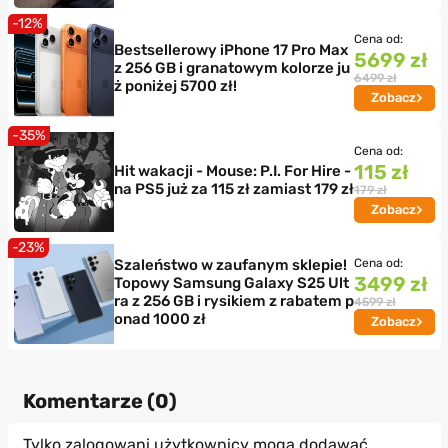
-12%
Cena od:
Bestsellerowy iPhone 17 Pro Max
5699 zł
z 256 GB i granatowym kolorze ju
6499 zł
ż poniżej 5700 zł!
Zobacz
-35%
Cena od:
115 zł
Hit wakacji - Mouse: P.I. For Hire -
na PS5 już za 115 zł zamiast 179 zł
179 zł
Zobacz
-23%
Szaleństwo w zaufanym sklepie!
Cena od:
3499 zł
Topowy Samsung Galaxy S25 Ult
ra z 256 GB i rysikiem z rabatem p
4599 zł
onad 1000 zł
Zobacz
Komentarze (
0
)
Tylko zalogowani użytkownicy mogą dodawać