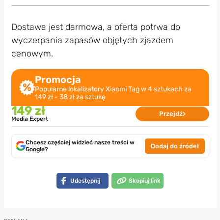
Dostawa jest darmowa, a oferta potrwa do
wyczerpania zapasów objętych zjazdem
cenowym.
Promocja
Popularne lokalizatory Xiaomi Tag w 4 sztukach za
149 zł - 38 zł za sztukę
149 zł
Przejdź
Media Expert
Chcesz częściej widzieć nasze treści w
Dodaj do źródeł
Google?
Udostępnij
Skopiuj link