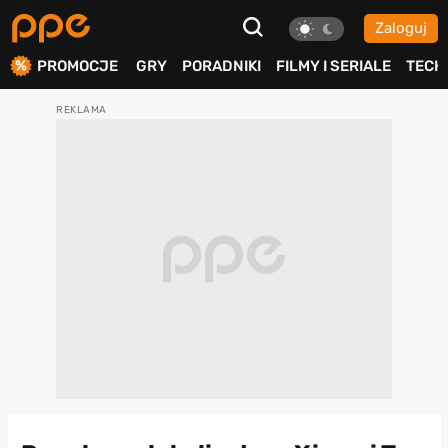
Zaloguj
ierdź
PROMOCJE
GRY
PORADNIKI
FILMY I SERIALE
TECH