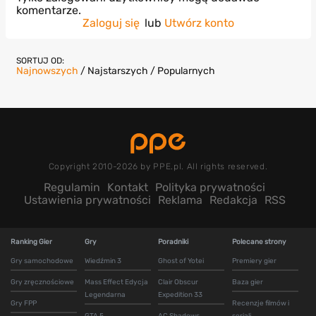
komentarze.
Zaloguj się
lub
Utwórz konto
SORTUJ OD:
Najnowszych
/
Najstarszych
/
Popularnych
Copyright 2010-2026 by PPE.pl. All rights reserved.
Regulamin
Kontakt
Polityka prywatności
Ustawienia prywatności
Reklama
Redakcja
RSS
Ranking Gier
Gry
Poradniki
Polecane strony
Gry samochodowe
Wiedźmin 3
Ghost of Yotei
Premiery gier
Gry zręcznościowe
Mass Effect Edycja
Clair Obscur
Baza gier
Legendarna
Expedition 33
Gry FPP
Recenzje filmów i