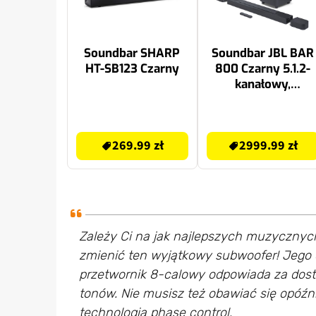
Soundbar SHARP
Soundbar JBL BAR
HT-SB123 Czarny
800 Czarny 5.1.2-
kanałowy,
Bezprzewodowy
Subwoofer, HDMI
269.99 zł
3559.99 zł
eARC, True Dolby
269.99 zł
2999.99 zł
Atmos, 4K, Wi-Fi,
BT
Zależy Ci na jak najlepszych muzycznych
zmienić ten wyjątkowy subwoofer! Jego 
przetwornik 8-calowy odpowiada za dosta
tonów. Nie musisz też obawiać się opóźn
technologia phase control.