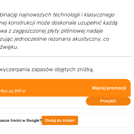
binację najnowszych technologii i klasycznego
znej konstrukcji może doskonale uzupełnić każdą
a z zagęszczonej płyty pilśniowej nadaje
izując jednocześnie rezonans akustyczny, co
źwięku.
 wyczerpania zapasów objętych zniżką.
Więcej promocji
flex za 399 zł
Przejdź
nasze treści w Google?
Dodaj do źródeł