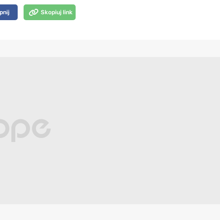
pnij
Skopiuj link