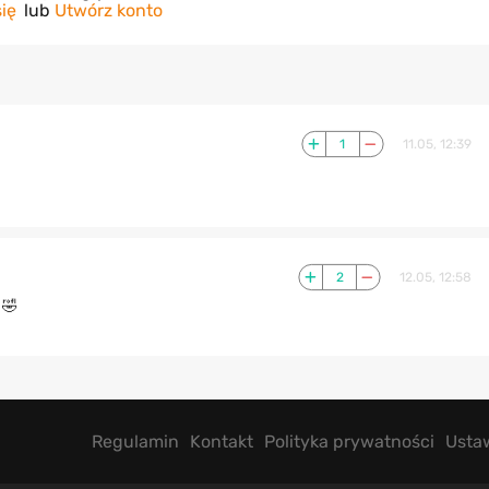
się
lub
Utwórz konto
1
11.05, 12:39
2
12.05, 12:58
 🤣
Regulamin
Kontakt
Polityka prywatności
Usta