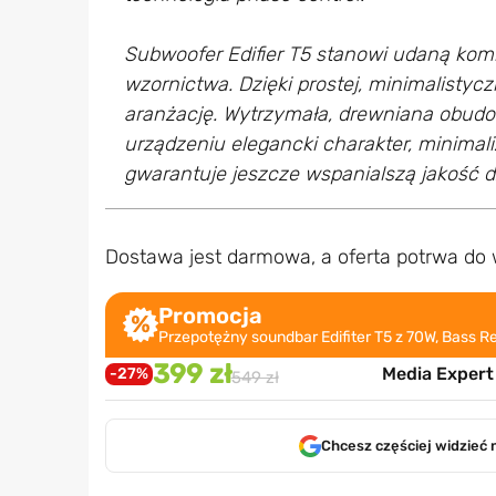
Subwoofer Edifier T5 stanowi udaną kom
wzornictwa. Dzięki prostej, minimalistyc
aranżację. Wytrzymała, drewniana obudow
urządzeniu elegancki charakter, minimal
gwarantuje jeszcze wspanialszą jakość d
Dostawa jest darmowa, a oferta potrwa do
Promocja
Przepotężny soundbar Edifiter T5 z 70W, Bass Re
399 zł
Media Expert
-27%
549 zł
Chcesz częściej widzieć 