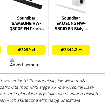
Soundbar
Soundbar
SAMSUNG HW-
SAMSUNG HW-
Q800F EN Czarny
S801D EN Biały +
5.1.2-kanałowy,
Kolumny
Bezprzewodowy
głośnikowe
2299 zł
2444.2 zł
Subwoofer, Wi-Fi,
SAMSUNG SWA-
2299 zł
2444.2 zł
BT, HDMI eARC,
9500S Czarny (2
Dolby Atmos, Q-
szt.)
Symphony
 wrażeniach? Przekonaj się, jak wiele może
całkowita moc RMS sięga 70 W, a wysokiej klasy
rczanie głębokich, krystalicznie czystych niskich
ień - ich skuteczną eliminację umożliwia