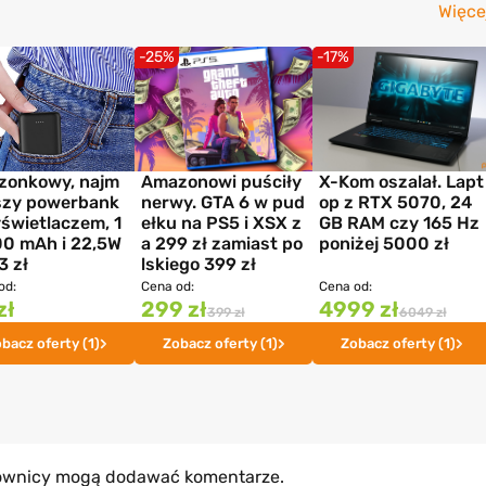
Więce
-25%
-17%
zonkowy, najm
Amazonowi puściły
X-Kom oszalał. Lapt
szy powerbank
nerwy. GTA 6 w pud
op z RTX 5070, 24
świetlaczem, 1
ełku na PS5 i XSX z
GB RAM czy 165 Hz
0 mAh i 22,5W
a 299 zł zamiast po
poniżej 5000 zł
3 zł
lskiego 399 zł
od:
Cena od:
Cena od:
zł
299 zł
4999 zł
399 zł
6049 zł
bacz oferty (1)
Zobacz oferty (1)
Zobacz oferty (1)
kownicy mogą dodawać komentarze.