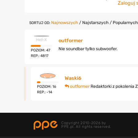
Zaloguj 
Najnowszych
/
Najstarszych
/
Popularnych
SORTUJ OD:
Hell-X
outformer
Nie soundbar tylko subwoofer.
POZIOM: 47
REP.: 4817
Waski6
outformer
Redaktorki z pokolenia Z
POZIOM: 16
REP.: -14
Copyright 2010-2026 by
PPE.pl. All rights reserved.