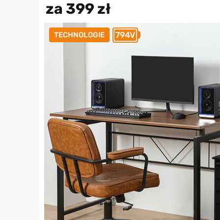
za 399 zł
794V
TECHNOLOGIE