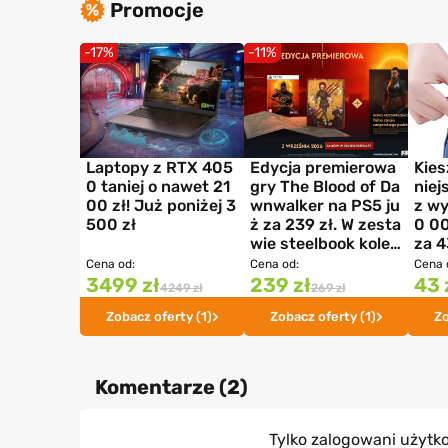
Promocje
-17%
-11%
Laptopy z RTX 405
Edycja premierowa
Kies
0 taniej o nawet 21
gry The Blood of Da
niej
00 zł! Już poniżej 3
wnwalker na PS5 ju
z wy
500 zł
ż za 239 zł. W zesta
0 00
wie steelbook kolek
za 4
cjonerski
Cena od:
Cena od:
Cena 
3499 zł
239 zł
43 
4249 zł
269 zł
Zobacz oferty (1)
Zobacz oferty (1)
Zo
Komentarze (
2
)
Tylko zalogowani użyt