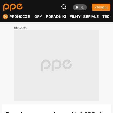
Zaloguj
ierdź
PROMOCJE
GRY
PORADNIKI
FILMY I SERIALE
TECH