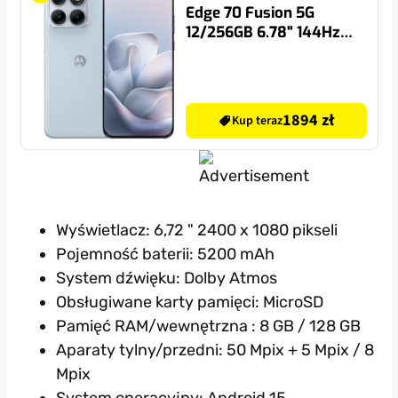
Edge 70 Fusion 5G
12/256GB 6.78" 144Hz
Błękitny
1894 zł
Kup teraz
Wyświetlacz: 6,72 " 2400 x 1080 pikseli
Pojemność baterii: 5200 mAh
System dźwięku: Dolby Atmos
Obsługiwane karty pamięci: MicroSD
Pamięć RAM/wewnętrzna : 8 GB / 128 GB
Aparaty tylny/przedni: 50 Mpix + 5 Mpix / 8
Mpix
System operacyjny: Android 15