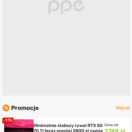
Promocje
Więcej
-17%
Minimalnie słabszy rywal RTX 50
Cena od:
2749 zł
70 Ti teraz poniżej 2800 zł zamia