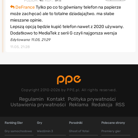
POZIOM:
41
REP.:
1911
DeFrance
Tylko po co to gówniany telefon na papierze
może zachęcać ale to totalne dziadajajtwo. ma słabe
mieszane opinie.
Lepszą opcją będzie kupić telefon nawet z 2020 używany.
Dodatkowo to MediaTek z serii G czyli najgorsza wersja
Edytowano 11.05, 21:29
11.05, 21:28
Copyright 2010-2026 by PPE.pl. All rights reserved.
Regulamin
Kontakt
Polityka prywatności
Ustawienia prywatności
Reklama
Redakcja
RSS
Ranking Gier
Gry
Poradniki
Polecane strony
Gry samochodowe
Wiedźmin 3
Ghost of Yotei
Premiery gier