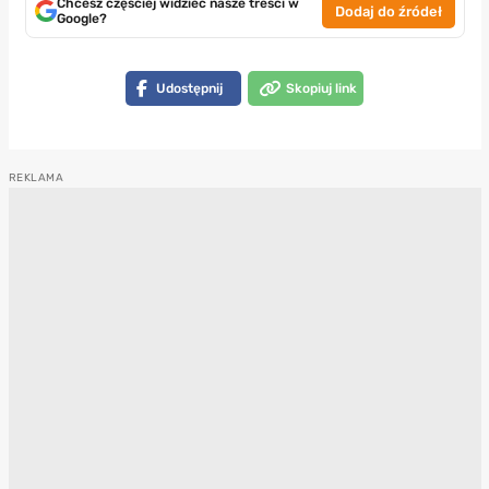
Chcesz częściej widzieć nasze treści w
Dodaj do źródeł
Google?
Udostępnij
Skopiuj link