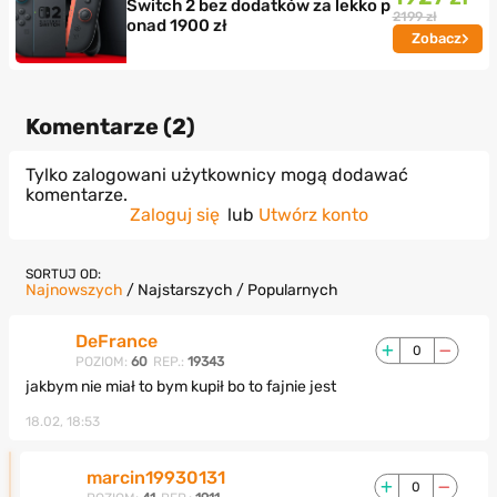
Switch 2 bez dodatków za lekko p
2199 zł
onad 1900 zł
Zobacz
Komentarze (
2
)
Tylko zalogowani użytkownicy mogą dodawać
komentarze.
Zaloguj się
lub
Utwórz konto
SORTUJ OD:
Najnowszych
/
Najstarszych
/
Popularnych
DeFrance
0
POZIOM:
60
REP.:
19343
jakbym nie miał to bym kupił bo to fajnie jest
18.02, 18:53
marcin19930131
0