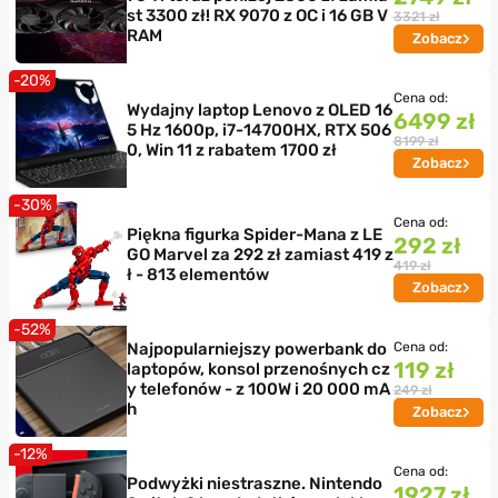
st 3300 zł! RX 9070 z OC i 16 GB V
3321 zł
RAM
Zobacz
-20%
Cena od:
Wydajny laptop Lenovo z OLED 16
6499 zł
5 Hz 1600p, i7-14700HX, RTX 506
8199 zł
0, Win 11 z rabatem 1700 zł
Zobacz
-30%
Cena od:
Piękna figurka Spider-Mana z LE
292 zł
GO Marvel za 292 zł zamiast 419 z
419 zł
ł - 813 elementów
Zobacz
-52%
Najpopularniejszy powerbank do
Cena od:
119 zł
laptopów, konsol przenośnych cz
y telefonów - z 100W i 20 000 mA
249 zł
h
Zobacz
-12%
Cena od:
Podwyżki niestraszne. Nintendo
1927 zł