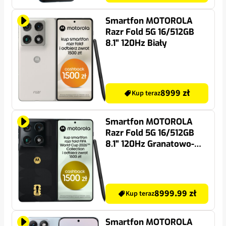
Smartfon MOTOROLA
Razr Fold 5G 16/512GB
8.1" 120Hz Biały
8999 zł
Kup teraz
Smartfon MOTOROLA
Razr Fold 5G 16/512GB
8.1" 120Hz Granatowo-
szary FIFA World Cup
26™ Collection
8999.99 zł
Kup teraz
Smartfon MOTOROLA