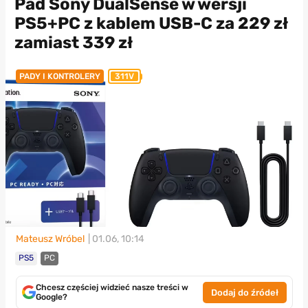
Pad Sony DualSense w wersji
PS5+PC z kablem USB-C za 229 zł
zamiast 339 zł
PADY I KONTROLERY
311V
Mateusz Wróbel
| 01.06, 10:14
PS5
PC
Chcesz częściej widzieć nasze treści w
Dodaj do źródeł
Google?