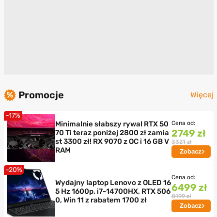
Promocje
Więcej
-17%
Minimalnie słabszy rywal RTX 50
Cena od:
2749 zł
70 Ti teraz poniżej 2800 zł zamia
st 3300 zł! RX 9070 z OC i 16 GB V
3321 zł
RAM
Zobacz
-20%
Cena od:
Wydajny laptop Lenovo z OLED 16
6499 zł
5 Hz 1600p, i7-14700HX, RTX 506
8199 zł
0, Win 11 z rabatem 1700 zł
Zobacz