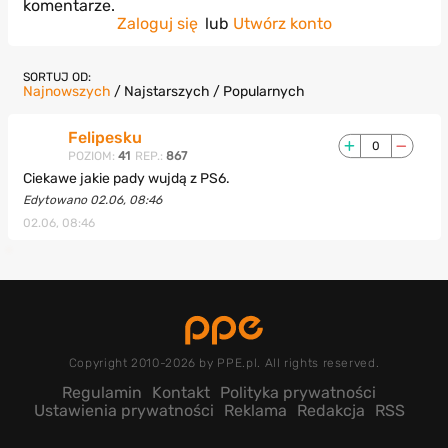
komentarze.
Zaloguj się
lub
Utwórz konto
SORTUJ OD:
Najnowszych
/
Najstarszych
/
Popularnych
Felipesku
0
POZIOM:
41
REP.:
867
Ciekawe jakie pady wujdą z PS6.
Edytowano 02.06, 08:46
02.06, 08:46
Copyright 2010-2026 by PPE.pl. All rights reserved.
Regulamin
Kontakt
Polityka prywatności
Ustawienia prywatności
Reklama
Redakcja
RSS