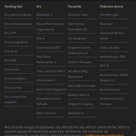
Ranking Gier
Gry
Poradniki
Polecane strony
Gry samochodowe
Wiedźmin 3
Ghost of Yotei
Premiery gier
Gry zręcznościowe
Mass Effect Edycja
Clair Obscur
Baza gier
Legendarna
Expedition 33
Gry FPP
Recenzje filmów i
GTA 5
AC Shadows
seriali
Gry przygodowe
Cyberpunk 2077
Kingdom Come
Testy sprzętu
Gry akcji
Deliverance 2
Red Dead
Najlepsze gry PS5
Gry RPG
Redemption 2
Gothic 1 Remake
BET.PL
Gry horror
The Last of Us Part 1
AC Black Flag
Najlepsze gry XBOX
Resynced
Gry symulatory
Uncharted 4
Series S i X
Silent Hill 2 Remake
Gry survival
God of War Ragnarok
Bukmacherzy
Baldurs Gate 3
Gry z otwartym
Assassin's Creed
Kod promocyjny
światem
Valhalla
Hogwarts Legacy
Fortuna
Disco Elysium
Wiedźmin 3
Na stronie mogą znajdować się odnośniki do witryn partnerów, którzy
wspierają jej działalność poprzez dzielenie się zyskiem ze
sprzedanych produktów. Więcej informacji w
polityce prywatności