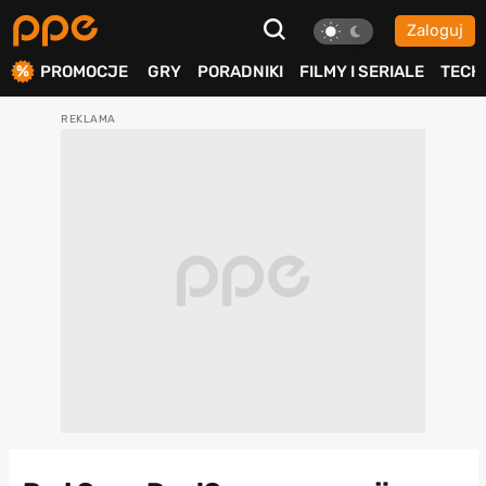
Zaloguj
ierdź
PROMOCJE
GRY
PORADNIKI
FILMY I SERIALE
TECH