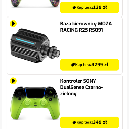
139 zł
Kup teraz
Baza kierownicy MOZA
RACING R25 RS091
4299 zł
Kup teraz
Kontroler SONY
DualSense Czarno-
zielony
349 zł
Kup teraz