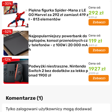
-30%
Cena od:
Piękna figurka Spider-Mana z LE
292 zł
GO Marvel za 292 zł zamiast 419 z
419 zł
ł - 813 elementów
Zobacz
-52%
Najpopularniejszy powerbank do
Cena od:
119 zł
laptopów, konsol przenośnych cz
y telefonów - z 100W i 20 000 mA
249 zł
h
Zobacz
-12%
Cena od:
Podwyżki niestraszne. Nintendo
1927 zł
Switch 2 bez dodatków za lekko p
2199 zł
onad 1900 zł
Zobacz
Komentarze (
1
)
Tylko zalogowani użytkownicy mogą dodawać