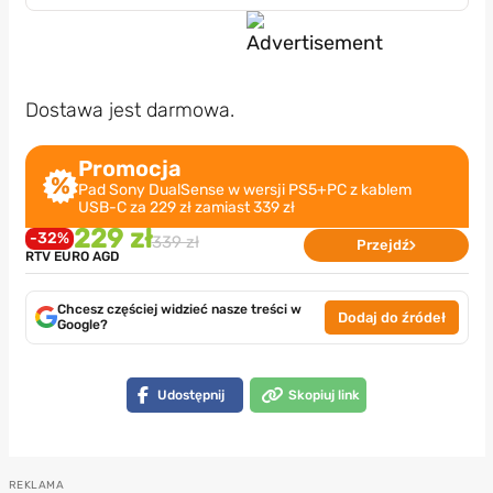
Dostawa jest darmowa.
Promocja
Pad Sony DualSense w wersji PS5+PC z kablem
USB-C za 229 zł zamiast 339 zł
229 zł
-32%
339 zł
Przejdź
RTV EURO AGD
Chcesz częściej widzieć nasze treści w
Dodaj do źródeł
Google?
Udostępnij
Skopiuj link