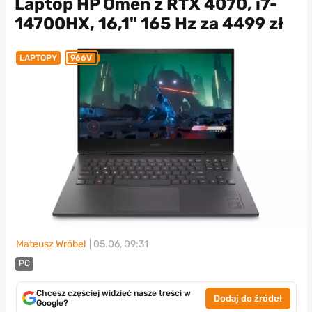
Laptop HP Omen z RTX 4070, i7-
14700HX, 16,1" 165 Hz za 4499 zł
LAPTOPY
966V
Mateusz Wróbel
| 05.06, 09:31
PC
Chcesz częściej widzieć nasze treści w
Dodaj do źródeł
Google?