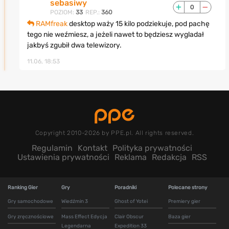
sebasiwy
0
POZIOM:
33
REP.:
360
RAMfreak
desktop waży 15 kilo podziekuje, pod pachę
tego nie weźmiesz, a jeżeli nawet to będziesz wygladał
jakbyś zgubił dwa telewizory.
11.06, 18:53
Copyright 2010-2026 by PPE.pl. All rights reserved.
Regulamin
Kontakt
Polityka prywatności
Ustawienia prywatności
Reklama
Redakcja
RSS
Ranking Gier
Gry
Poradniki
Polecane strony
Gry samochodowe
Wiedźmin 3
Ghost of Yotei
Premiery gier
Gry zręcznościowe
Mass Effect Edycja
Clair Obscur
Baza gier
Legendarna
Expedition 33