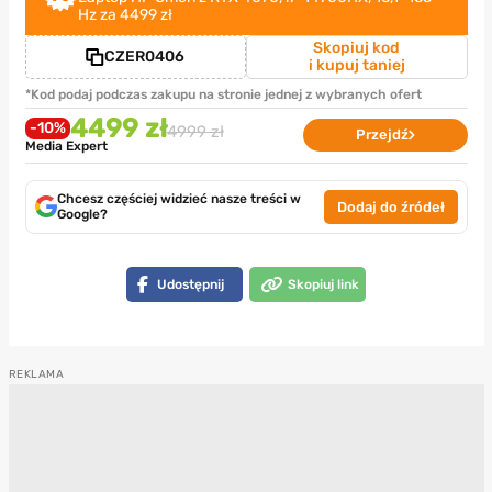
Hz za 4499 zł
Skopiuj kod
CZER0406
i kupuj taniej
*Kod podaj podczas zakupu na stronie jednej z wybranych ofert
4499 zł
-10%
4999 zł
Przejdź
Media Expert
Chcesz częściej widzieć nasze treści w
Dodaj do źródeł
Google?
Udostępnij
Skopiuj link