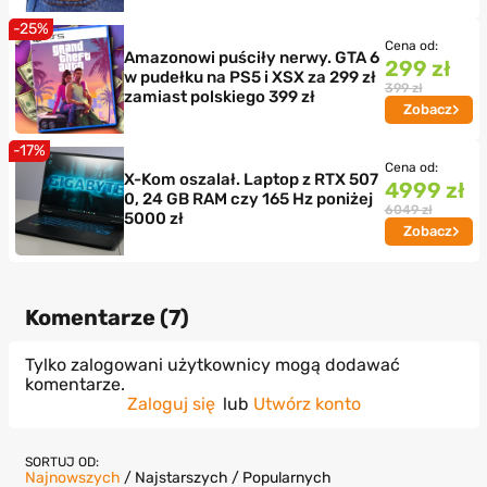
-25%
Cena od:
Amazonowi puściły nerwy. GTA 6
299 zł
w pudełku na PS5 i XSX za 299 zł
399 zł
zamiast polskiego 399 zł
Zobacz
-17%
Cena od:
X-Kom oszalał. Laptop z RTX 507
4999 zł
0, 24 GB RAM czy 165 Hz poniżej
6049 zł
5000 zł
Zobacz
Komentarze (
7
)
Tylko zalogowani użytkownicy mogą dodawać
komentarze.
Zaloguj się
lub
Utwórz konto
SORTUJ OD:
Najnowszych
/
Najstarszych
/
Popularnych