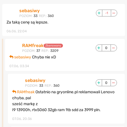
sebasiwy
-1
POZIOM:
33
REP.:
360
Za taką cenę są lepsze.
06.06, 22:04
RAMfreak
Zbanowany
0
POZIOM:
37
REP.:
3209
sebasiwy
Chyba nie xD
07.06, 03:34
sebasiwy
0
POZIOM:
33
REP.:
360
RAMfreak
Ostatnio na gryonline.pl reklamowali Lenovo
chyba, pal
sześć markę z
I9 13900h, rtx5060 32gb ram 1tb sdd za 3999 pln.
07.06, 20:36