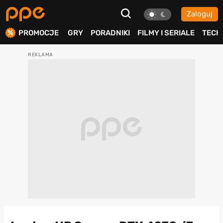
Zaloguj
ierdź
PROMOCJE
GRY
PORADNIKI
FILMY I SERIALE
TECH