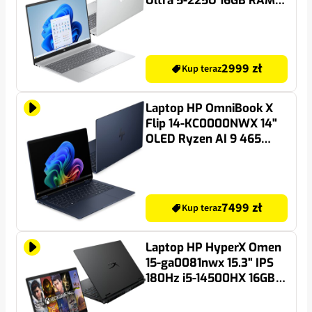
Ultra 5-225U 16GB RAM
512GB SSD Windows 11
Home
2999 zł
Kup teraz
Laptop HP OmniBook X
Flip 14-KC0000NWX 14"
OLED Ryzen AI 9 465
32GB RAM 1TB SSD
Windows 11 Home,
Funkcje AI
7499 zł
Kup teraz
Laptop HP HyperX Omen
15-ga0081nwx 15.3" IPS
180Hz i5-14500HX 16GB
RAM 512GB SSD GeForce
RTX5060 DLSS 4