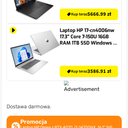
Windows 11 Home
5666.99 zł
Kup teraz
Laptop HP 17-cn4006nw
17.3" Core 7-150U 16GB
RAM 1TB SSD Windows 11
Home
3586.91 zł
Kup teraz
Dostawa darmowa.
Promocja
Laptop HP Omen z RTX 4070, i7-14700HX, 16,1" 165