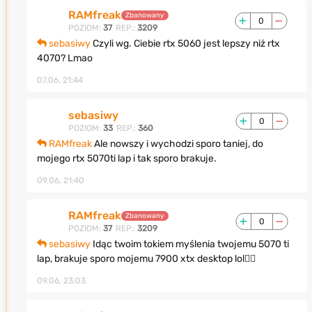
RAMfreak
Zbanowany
0
POZIOM:
37
REP.:
3209
sebasiwy
Czyli wg. Ciebie rtx 5060 jest lepszy niż rtx
4070? Lmao
07.06, 21:44
sebasiwy
0
POZIOM:
33
REP.:
360
RAMfreak
Ale nowszy i wychodzi sporo taniej, do
mojego rtx 5070ti lap i tak sporo brakuje.
09.06, 21:40
RAMfreak
Zbanowany
0
POZIOM:
37
REP.:
3209
sebasiwy
Idąc twoim tokiem myślenia twojemu 5070 ti
lap, brakuje sporo mojemu 7900 xtx desktop lol🤦‍♂️
09.06, 23:03