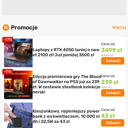
Promocje
Więcej
-17%
Cena od:
3499 zł
Laptopy z RTX 4050 taniej o naw
et 2100 zł! Już poniżej 3500 zł
4249 zł
Zobacz
-11%
Edycja premierowa gry The Blood
Cena od:
239 zł
of Dawnwalker na PS5 już za 239
zł. W zestawie steelbook kolekcjo
269 zł
nerski
Zobacz
Cena od:
Kieszonkowy, najmniejszy power
43 zł
bank z wyświetlaczem, 10 000 m
Ah i 22,5W za 43 zł
Zobacz