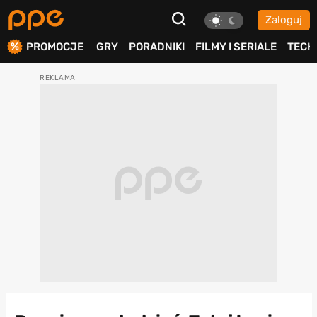
Zaloguj
ierdź
PROMOCJE
GRY
PORADNIKI
FILMY I SERIALE
TECH