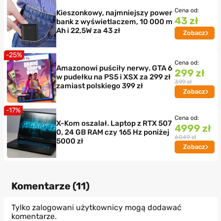
Cena od:
Kieszonkowy, najmniejszy power
43 zł
bank z wyświetlaczem, 10 000 m
Ah i 22,5W za 43 zł
Zobacz
-25%
Cena od:
Amazonowi puściły nerwy. GTA 6
299 zł
w pudełku na PS5 i XSX za 299 zł
399 zł
zamiast polskiego 399 zł
Zobacz
-17%
Cena od:
X-Kom oszalał. Laptop z RTX 507
4999 zł
0, 24 GB RAM czy 165 Hz poniżej
6049 zł
5000 zł
Zobacz
Komentarze (
11
)
Tylko zalogowani użytkownicy mogą dodawać
komentarze.