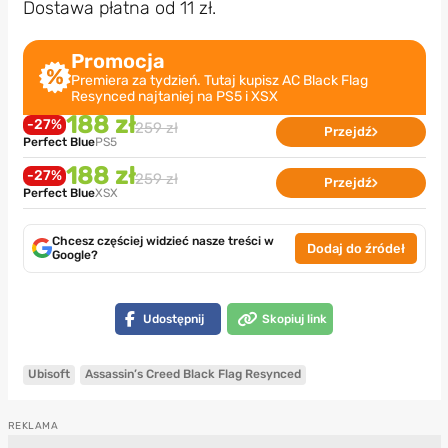
Dostawa płatna od 11 zł.
Promocja
Premiera za tydzień. Tutaj kupisz AC Black Flag
Resynced najtaniej na PS5 i XSX
188 zł
-27%
259 zł
Przejdź
Perfect Blue
PS5
188 zł
-27%
259 zł
Przejdź
Perfect Blue
XSX
Chcesz częściej widzieć nasze treści w
Dodaj do źródeł
Google?
Udostępnij
Skopiuj link
Ubisoft
Assassin’s Creed Black Flag Resynced