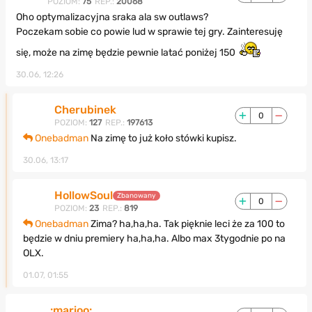
POZIOM:
75
REP.:
20068
Oho optymalizacyjna sraka ala sw outlaws?
Poczekam sobie co powie lud w sprawie tej gry. Zainteresuję
się, może na zimę będzie pewnie latać poniżej 150
30.06, 12:26
Cherubinek
0
POZIOM:
127
REP.:
197613
Onebadman
Na zimę to już koło stówki kupisz.
30.06, 13:17
HollowSoul
Zbanowany
0
POZIOM:
23
REP.:
819
Onebadman
Zima? ha,ha,ha. Tak pięknie leci że za 100 to
będzie w dniu premiery ha,ha,ha. Albo max 3tygodnie po na
OLX.
01.07, 01:55
.:marioo:.