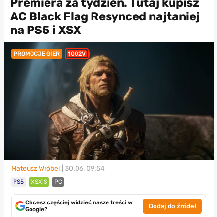
Premiera za tydzień. Tutaj kupisz
AC Black Flag Resynced najtaniej
na PS5 i XSX
PROMOCJE GIER
1002V
Mateusz Wróbel
| 30.06, 09:54
PS5
XSX|S
PC
Chcesz częściej widzieć nasze treści w
Dodaj do źródeł
Google?