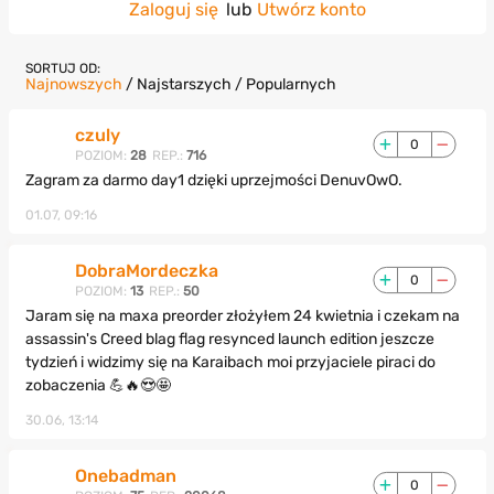
Zaloguj się
lub
Utwórz konto
SORTUJ OD:
Najnowszych
/
Najstarszych
/
Popularnych
czuly
0
POZIOM:
28
REP.:
716
Zagram za darmo day1 dzięki uprzejmości DenuvOwO.
01.07, 09:16
DobraMordeczka
0
POZIOM:
13
REP.:
50
Jaram się na maxa preorder złożyłem 24 kwietnia i czekam na
assassin's Creed blag flag resynced launch edition jeszcze
tydzień i widzimy się na Karaibach moi przyjaciele piraci do
zobaczenia 💪🔥😍🤩
30.06, 13:14
Onebadman
0