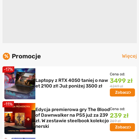
Promocje
Więcej
-17%
Cena od:
3499 zł
Laptopy z RTX 4050 taniej o naw
et 2100 zł! Już poniżej 3500 zł
4249 zł
Zobacz
-11%
Edycja premierowa gry The Blood
Cena od:
239 zł
of Dawnwalker na PS5 już za 239
zł. W zestawie steelbook kolekcjo
269 zł
nerski
Zobacz