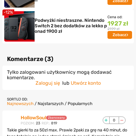
Zobacz
-12%
Cena od:
Podwyżki niestraszne. Nintendo
1927 zł
Switch 2 bez dodatków za lekko p
2199 zł
onad 1900 zł
Zobacz
Komentarze (
3
)
Tylko zalogowani użytkownicy mogą dodawać
komentarze.
Zaloguj się
lub
Utwórz konto
SORTUJ OD:
Najnowszych
/
Najstarszych
/
Popularnych
HollowSoul
Zbanowany
0
POZIOM:
23
REP.:
819
Takie gierki to za 50zl max. Prawie 2paki za grę na 40 minut, do