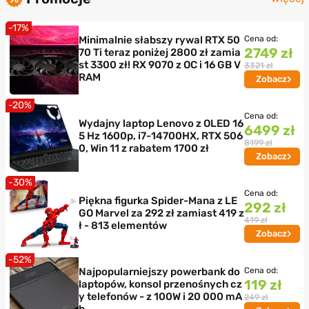
-17%
Minimalnie słabszy rywal RTX 50
Cena od:
2749 zł
70 Ti teraz poniżej 2800 zł zamia
st 3300 zł! RX 9070 z OC i 16 GB V
3321 zł
RAM
Zobacz
-20%
Cena od:
Wydajny laptop Lenovo z OLED 16
6499 zł
5 Hz 1600p, i7-14700HX, RTX 506
8199 zł
0, Win 11 z rabatem 1700 zł
Zobacz
-30%
Cena od:
Piękna figurka Spider-Mana z LE
292 zł
GO Marvel za 292 zł zamiast 419 z
419 zł
ł - 813 elementów
Zobacz
-52%
Najpopularniejszy powerbank do
Cena od:
119 zł
laptopów, konsol przenośnych cz
y telefonów - z 100W i 20 000 mA
249 zł
h