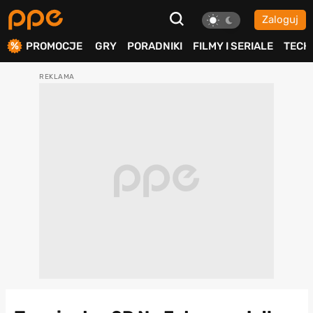
Zaloguj
ierdź
PROMOCJE
GRY
PORADNIKI
FILMY I SERIALE
TECH