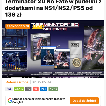
Terminator 2D No Fate w pudełku z
dodatkami na NS1/NS2/PS5 od
138 zł
PROMOCJE GIER
297V
Mateusz Wróbel
| 02.06, 09:34
PS5
XSX|S
PC
NS
PS4
XONE
Chcesz częściej widzieć nasze treści w
Dodaj do źródeł
Google?