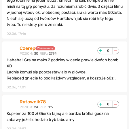
tego totalnie na jeden strzal, śmiech na sali. Kompletnie nie
mieli na tą grę pomysłu. Ja rozumiem zrobić dwie, 3 części filmu
w jednej wtedy ok, w obecnej postaci, sraka warta max 50zeta.
Niech się uczą od twórców Huntdown jak sie robi hity tego
typu. Tu niestety pierd że sraki.
02.06, 17:46
Czerep
Zbanowany
0
POZIOM:
30
REP.:
2794
Hahaha!! Gra na maks 2 godziny w cenie prawie dwóch bomb.
XD
Ładnie komuś się poprzestawiało w główce.
Replaced gniecie to pod każdym względem, a kosztuje 60zł.
02.06, 17:01
Ratownik78
0
POZIOM:
24
REP.:
119
Kupiłem za 100 zł Gierka fajną ale bardzo krótka godzina
zabawy jeżeli chodzi o tryb fabularny
02.06, 15:57