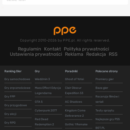
Copyright 2010-2026 by PPE.pl. All rights reserved.
Regulamin
Kontakt
Polityka prywatności
Ustawienia prywatności
Reklama
Redakcja
RSS
Ranking Gier
Gry
Poradniki
Polecane strony
Gry samochodowe
Wiedźmin 3
Ghost of Yotei
Premiery gier
Gry zręcznościowe
Mass Effect Edycja
Clair Obscur
Baza gier
Legendarna
Expedition 33
Gry FPP
Recenzje filmów i
GTA 5
AC Shadows
seriali
Gry przygodowe
Cyberpunk 2077
Kingdom Come
Testy sprzętu
Gry akcji
Deliverance 2
Red Dead
Najlepsze gry PS5
Gry RPG
Redemption 2
Gothic 1 Remake
BET.PL